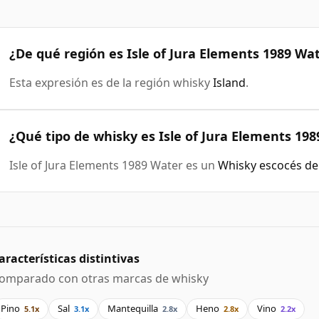
¿De qué región es Isle of Jura Elements 1989 Wa
Esta expresión es de la región whisky
Island
.
¿Qué tipo de whisky es Isle of Jura Elements 19
Isle of Jura Elements 1989 Water es un
Whisky escocés de
aracterísticas distintivas
omparado con otras marcas de whisky
Pino
Sal
Mantequilla
Heno
Vino
5.1x
3.1x
2.8x
2.8x
2.2x