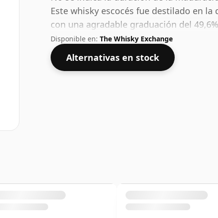
Este whisky escocés fue destilado en la d
con una agradable graduación del 49,6%,
de 70 cl.
Disponible en:
The Whisky Exchange
Alternativas en stock