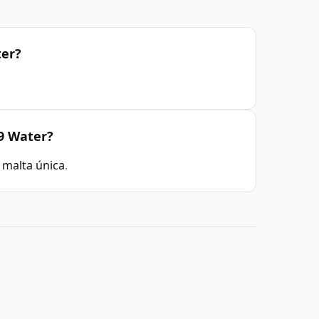
ter?
89 Water?
 malta única
.