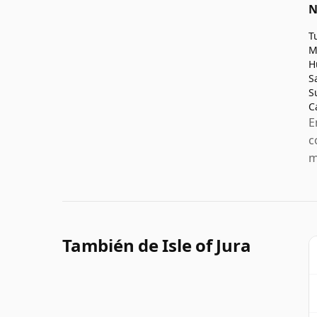
N
T
M
H
S
S
C
E
c
m
También de Isle of Jura