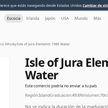
Parece que estás navegando desde Estados Unidos.
Cambiar de sit
Escocia
Irlanda
Japón
USA
Mundo
Más
Jura Whisky
/
Isle of Jura Elements 1989 Water
Isle of Jura El
Water
Este comercio podría no enviar a tu país
Región:
Island
Graduación:
49.6%
Volumen:
70cl
No se indica la duración de la maduració