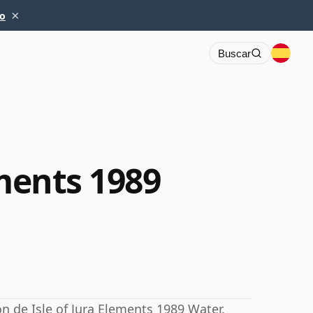
×
io
Buscar
ements 1989
n de Isle of Jura Elements 1989 Water.