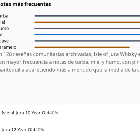
otas más frecuentes
urba
iel
umo
al
uave
aramelo
n 128 reseñas comunitarias archivadas, Isle of Jura Whisky 
on mayor frecuencia a notas de turba, miel y humo, con pino
antequilla apareciendo más a menudo que la media de la c
Isle of Jura 10 Year Old
40%
Jura 12 Year Old
40%