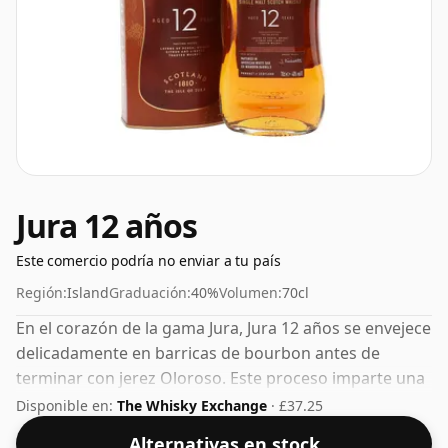
Jura 12 años
Este comercio podría no enviar a tu país
Región:
Island
Graduación:
40%
Volumen:
70cl
En el corazón de la gama Jura, Jura 12 años se envejece
delicadamente en barricas de bourbon antes de
terminar con jerez Oloroso. Este proceso imparte una
combinación armoniosa de carácter suavemente
Disponible en:
The Whisky Exchange
· £37.25
ahumado, dulzura y frutos negros, junto con un toque
Alternativas en stock