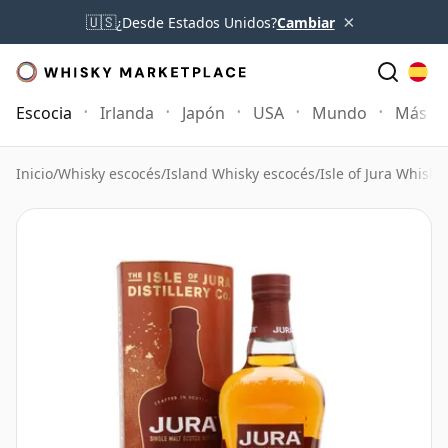
×
🇺🇸
¿Desde Estados Unidos?
Cambiar
Escocia
Irlanda
Japón
USA
Mundo
Más
Inicio
/
Whisky escocés
/
Island Whisky escocés
/
Isle of Jura Whisky
/