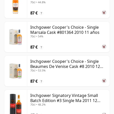
70cl • 44.8%
87 €
?
Inchgower Cooper's Choice - Single
Marsala Cask #801364 2010 11 años
70cl • 54%
87 €
?
Inchgower Cooper's Choice - Single
Beaumes De Venise Cask #8 2010 12
70cl • 53.5%
años
87 €
?
Inchgower Signatory Vintage Small
Batch Edition #3 Single Ma 2011 12
70cl • 48.2%
años