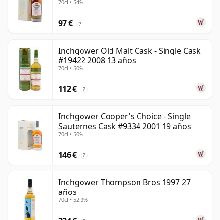
70cl • 54%
97 €
?
Inchgower Old Malt Cask - Single Cask
#19422 2008 13 años
70cl • 50%
112 €
?
Inchgower Cooper's Choice - Single
Sauternes Cask #9334 2001 19 años
70cl • 50%
146 €
?
Inchgower Thompson Bros 1997 27
años
70cl • 52.3%