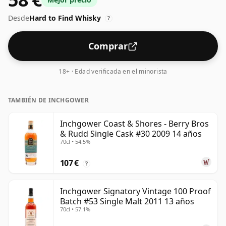
presenta en botella de tamaño normal de 70cl.
Desde
Hard to Find Whisky
?
Comprar
18+ · Edad verificada en el minorista
TAMBIÉN DE INCHGOWER
Inchgower Coast & Shores - Berry Bros
& Rudd Single Cask #30 2009 14 años
70cl • 54.5%
107 €
?
Inchgower Signatory Vintage 100 Proof
Batch #53 Single Malt 2011 13 años
70cl • 57.1%