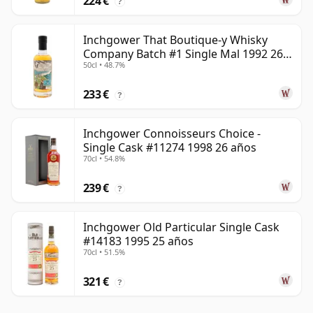
224 €
?
Inchgower That Boutique-y Whisky
Company Batch #1 Single Mal 1992 26
50cl • 48.7%
años
233 €
?
Inchgower Connoisseurs Choice -
Single Cask #11274 1998 26 años
70cl • 54.8%
239 €
?
Inchgower Old Particular Single Cask
#14183 1995 25 años
70cl • 51.5%
321 €
?