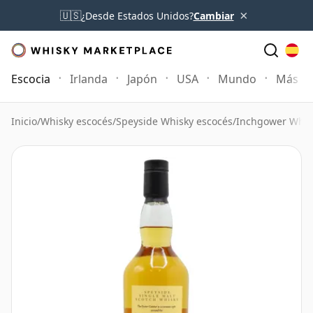
×
🇺🇸
¿Desde Estados Unidos?
Cambiar
Escocia
Irlanda
Japón
USA
Mundo
Más
Inicio
/
Whisky escocés
/
Speyside Whisky escocés
/
Inchgower Whis