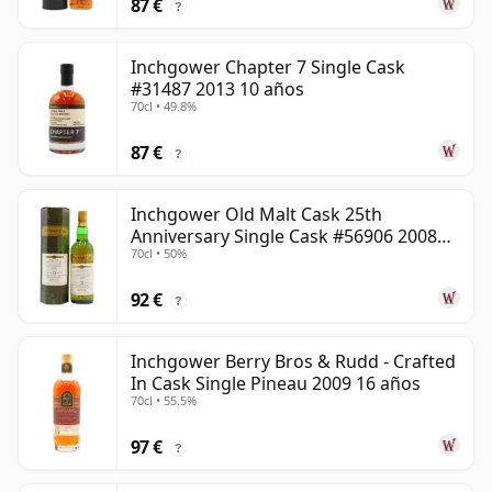
87 €
?
Inchgower Chapter 7 Single Cask
#31487 2013 10 años
70cl • 49.8%
87 €
?
Inchgower Old Malt Cask 25th
Anniversary Single Cask #56906 2008
70cl • 50%
15 años
92 €
?
Inchgower Berry Bros & Rudd - Crafted
In Cask Single Pineau 2009 16 años
70cl • 55.5%
97 €
?