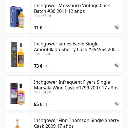
Inchgower Mossburn Vintage Cask
Batch #36 2011 12 años
70cl • 57.1%
71 €
?
Inchgower James Eadie Single
Amontillado Sherry Cask #354554 2008
70cl • 55.8%
13 años
73 €
?
Inchgower Infrequent Flyers Single
Marsala Wine Cask #1799 2007 17 años
70cl • 54.2%
85 €
?
Inchgower Finn Thomson Single Sherry
Cask 2009 17 años