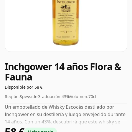
Inchgower 14 años Flora &
Fauna
Disponible por 58 €
Región:
Speyside
Graduación:
43%
Volumen:
70cl
Un embotellado de Whisky Escocés destilado por
Inchgower en su destilería y luego envejecido durante
14 años. Con un 43%, descubrirá que este whisky se
58 €
embotella con la intensidad ideal para sorber. Se
Mejor precio