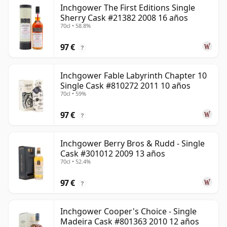
Inchgower The First Editions Single
Sherry Cask #21382 2008 16 años
70cl • 58.8%
97 €
?
Inchgower Fable Labyrinth Chapter 10
Single Cask #810272 2011 10 años
70cl • 59%
97 €
?
Inchgower Berry Bros & Rudd - Single
Cask #301012 2009 13 años
70cl • 52.4%
97 €
?
Inchgower Cooper's Choice - Single
Madeira Cask #801363 2010 12 años