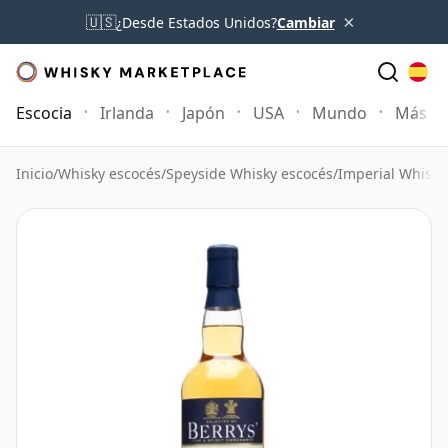
×
🇺🇸
¿Desde Estados Unidos?
Cambiar
Escocia
Irlanda
Japón
USA
Mundo
Más
Inicio
/
Whisky escocés
/
Speyside Whisky escocés
/
Imperial Whisky