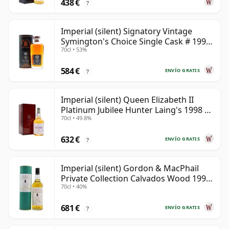
438 €
?
Imperial (silent) Signatory Vintage
Symington's Choice Single Cask # 1995
70cl • 53%
30 años
584 €
ENVÍO GRATIS
?
Imperial (silent) Queen Elizabeth II
Platinum Jubilee Hunter Laing's 1998 23
70cl • 49.8%
años
632 €
ENVÍO GRATIS
?
Imperial (silent) Gordon & MacPhail
Private Collection Calvados Wood 1990
70cl • 40%
9 años
681 €
ENVÍO GRATIS
?