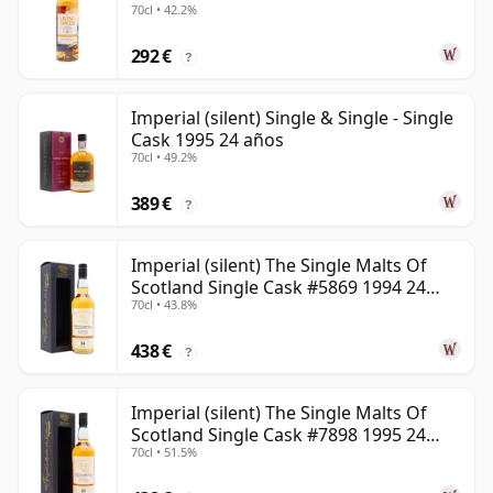
70cl • 42.2%
292 €
?
Imperial (silent) Single & Single - Single
Cask 1995 24 años
70cl • 49.2%
389 €
?
Imperial (silent) The Single Malts Of
Scotland Single Cask #5869 1994 24
70cl • 43.8%
años
438 €
?
Imperial (silent) The Single Malts Of
Scotland Single Cask #7898 1995 24
70cl • 51.5%
años