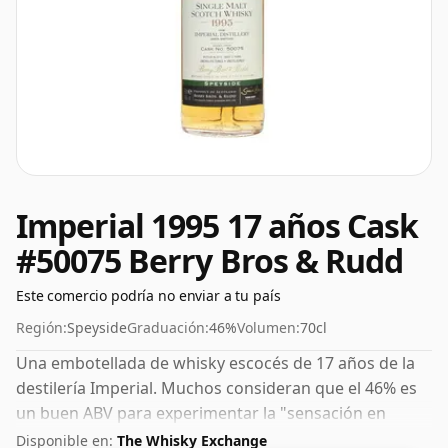
Imperial 1995 17 años Cask
#50075 Berry Bros & Rudd
Este comercio podría no enviar a tu país
Región:
Speyside
Graduación:
46%
Volumen:
70cl
Una embotellada de whisky escocés de 17 años de la
destilería Imperial. Muchos consideran que el 46% es
un buen ABV para experimentar la "sensación en
boca" y el sabor pleno del whisky.
Disponible en:
The Whisky Exchange