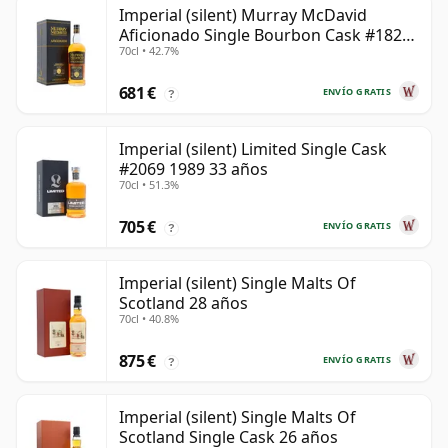
Imperial (silent) Murray McDavid
Aficionado Single Bourbon Cask #182
70cl • 42.7%
1989 35 años
681 €
ENVÍO GRATIS
?
Imperial (silent) Limited Single Cask
#2069 1989 33 años
70cl • 51.3%
705 €
ENVÍO GRATIS
?
Imperial (silent) Single Malts Of
Scotland 28 años
70cl • 40.8%
875 €
ENVÍO GRATIS
?
Imperial (silent) Single Malts Of
Scotland Single Cask 26 años