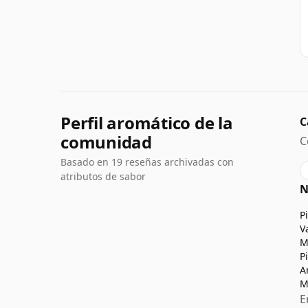
Perfil aromático de la
C
comunidad
C
Basado en 19 reseñas archivadas con
atributos de sabor
N
P
V
M
P
A
M
E