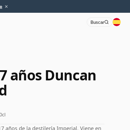
×
io
Buscar
17 años Duncan
ld
0cl
 años de la destilería Imperial. Viene en