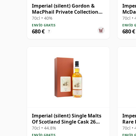
Imperial (silent) Gordon &
Imper
MacPhail Private Collection
McDav
Calvados Wood 1990 9 años
Bourb
70cl • 40%
70cl •
años
ENVÍO GRATIS
ENVÍO 
680 €
680 €
?
Imperial (silent) Single Malts
Imper
Of Scotland Single Cask 26
Rare 
años
1989 
70cl • 44.8%
70cl •
ENVÍO GRATIS
ENVÍO 