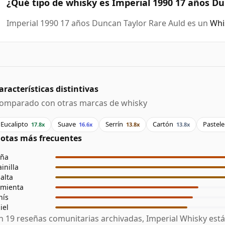
¿Qué tipo de whisky es Imperial 1990 17 años Du
Imperial 1990 17 años Duncan Taylor Rare Auld es un
Whi
aracterísticas distintivas
omparado con otras marcas de whisky
Eucalipto
Suave
Serrín
Cartón
Pastele
17.8x
16.6x
13.8x
13.8x
otas más frecuentes
iña
ainilla
alta
imienta
nís
iel
n 19 reseñas comunitarias archivadas, Imperial Whisky est