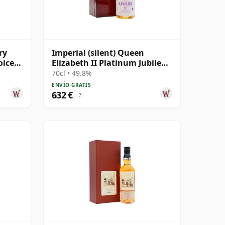
ry
Imperial (silent) Queen
oice
Elizabeth II Platinum Jubilee
os
Hunter Laing's 1998 23 años
70cl • 49.8%
ENVÍO GRATIS
632 €
?