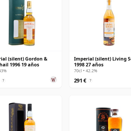
ial (silent) Gordon &
Imperial (silent) Living 
ail 1996 19 años
1998 27 años
 43%
70cl • 42.2%
291 €
?
?