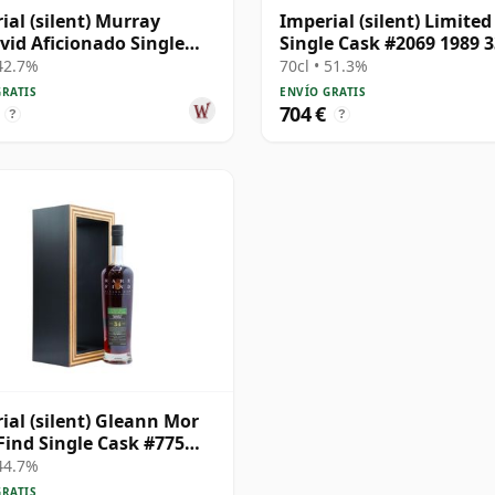
ial (silent) Murray
Imperial (silent) Limited
id Aficionado Single
Single Cask #2069 1989 3
on Cask #182 1989 35
años
 42.7%
70cl • 51.3%
GRATIS
ENVÍO GRATIS
704 €
?
?
ial (silent) Gleann Mor
Find Single Cask #775
34 años
 44.7%
GRATIS