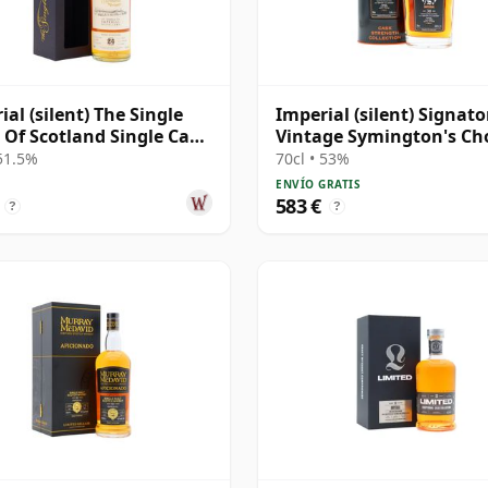
ial (silent) The Single
Imperial (silent) Signato
 Of Scotland Single Cask
Vintage Symington's Ch
 1995 24 años
Single Cask # 1995 30 añ
 51.5%
70cl • 53%
ENVÍO GRATIS
583 €
?
?