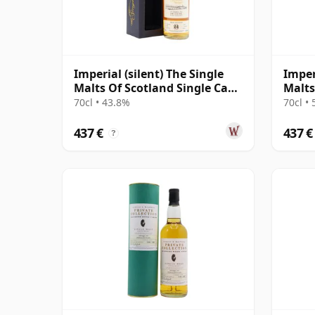
Imperial (silent) The Single
Imper
Malts Of Scotland Single Cask
Malts
#5869 1994 24 años
#7898
70cl • 43.8%
70cl •
437 €
437 €
?