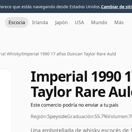
Parece que estás navegando desde Estados Unidos.
Cambiar de sit
Escocia
Irlanda
Japón
USA
Mundo
Más
ial Whisky
/
Imperial 1990 17 años Duncan Taylor Rare Auld
Imperial 1990 
Taylor Rare Au
Este comercio podría no enviar a tu país
Región:
Speyside
Graduación:
55.7%
Volumen:
7
Una embotellada de whisky escocés de 17