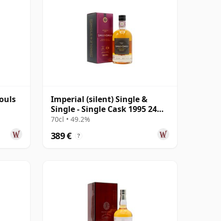
Souls
Imperial (silent) Single &
Single - Single Cask 1995 24
años
70cl • 49.2%
389 €
?