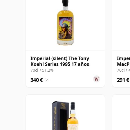
Imperial (silent) The Tony
Imper
Koehl Series 1995 17 años
MacPh
70cl • 51.2%
70cl •
340 €
291 €
?