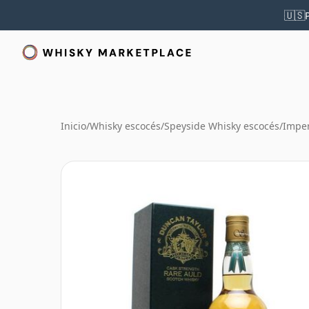
🇺🇸
Inicio
/
Whisky escocés
/
Speyside Whisky escocés
/
Imper