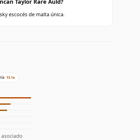
ncan Taylor Rare Auld?
sky escocés de malta única
.
ría
13.1x
á asociado