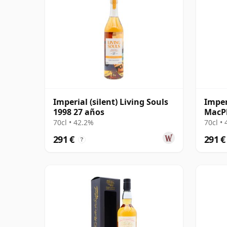
Imperial (silent) Living Souls
Imper
1998 27 años
MacPh
70cl • 42.2%
70cl •
291 €
291 €
?