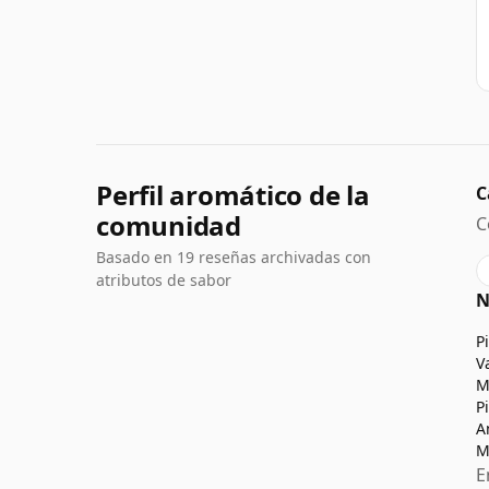
Perfil aromático de la
C
comunidad
C
Basado en 19 reseñas archivadas con
atributos de sabor
N
P
V
M
P
A
M
E