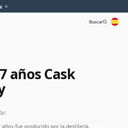
×
io
Buscar
27 años Cask
y
0cl
 años fue producido por la destilería