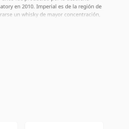
atory en 2010. Imperial es de la región de
erarse un whisky de mayor concentración,
 tamaño de embotellado habitual de 70 cl.