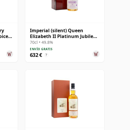
ry
Imperial (silent) Queen
oice
Elizabeth II Platinum Jubilee
os
Hunter Laing's 1998 23 años
70cl • 49.8%
ENVÍO GRATIS
632 €
?