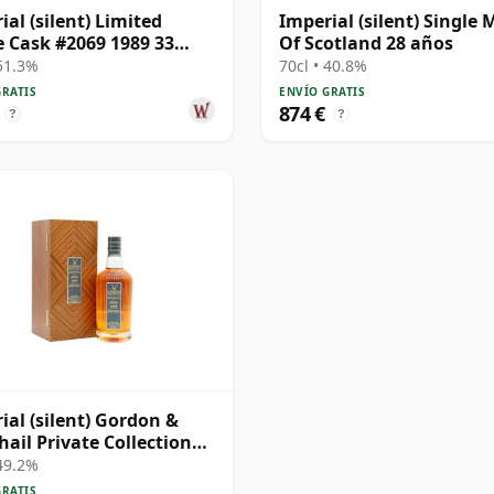
ial (silent) Limited
Imperial (silent) Single 
e Cask #2069 1989 33
Of Scotland 28 años
 51.3%
70cl • 40.8%
GRATIS
ENVÍO GRATIS
874 €
?
?
ial (silent) Gordon &
ail Private Collection
e Cask # 1979 42 años
 49.2%
GRATIS