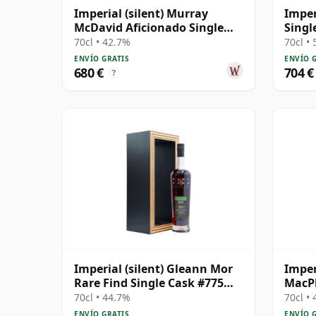
Imperial (silent) Murray
Imper
McDavid Aficionado Single
Singl
Bourbon Cask #182 1989 35
años
70cl • 42.7%
70cl •
años
ENVÍO GRATIS
ENVÍO 
680 €
704 €
?
Imperial (silent) Gleann Mor
Imper
Rare Find Single Cask #775
MacPh
1989 34 años
Singl
70cl • 44.7%
70cl •
ENVÍO GRATIS
ENVÍO 