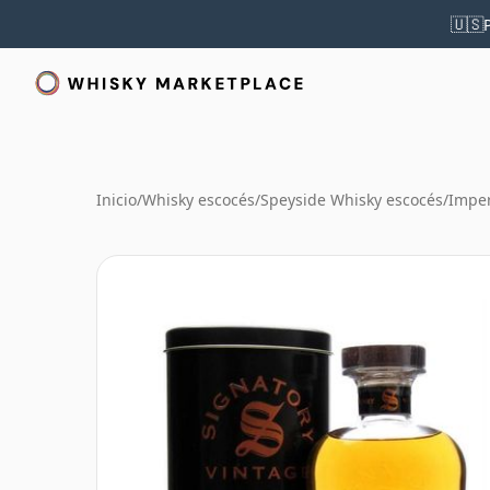
🇺🇸
Inicio
/
Whisky escocés
/
Speyside Whisky escocés
/
Imper