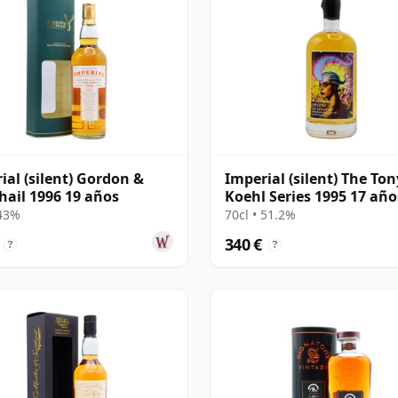
ial (silent) Gordon &
Imperial (silent) The Ton
ail 1996 19 años
Koehl Series 1995 17 año
 43%
70cl • 51.2%
340 €
?
?