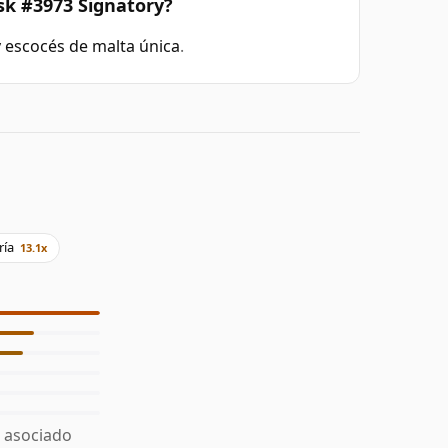
sk #3973 Signatory?
 escocés de malta única
.
ría
13.1x
á asociado