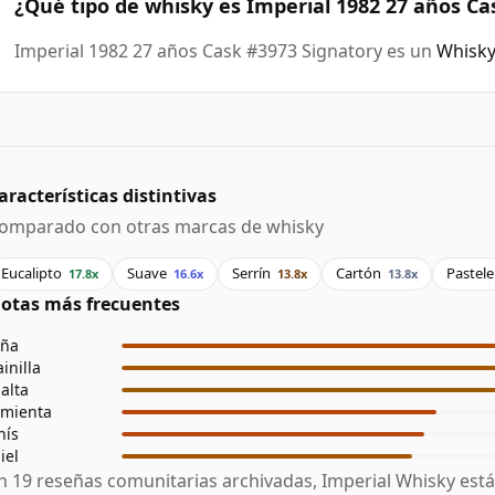
¿Qué tipo de whisky es Imperial 1982 27 años Ca
Imperial 1982 27 años Cask #3973 Signatory es un
Whisky
aracterísticas distintivas
omparado con otras marcas de whisky
Eucalipto
Suave
Serrín
Cartón
Pastele
17.8x
16.6x
13.8x
13.8x
otas más frecuentes
iña
ainilla
alta
imienta
nís
iel
n 19 reseñas comunitarias archivadas, Imperial Whisky est