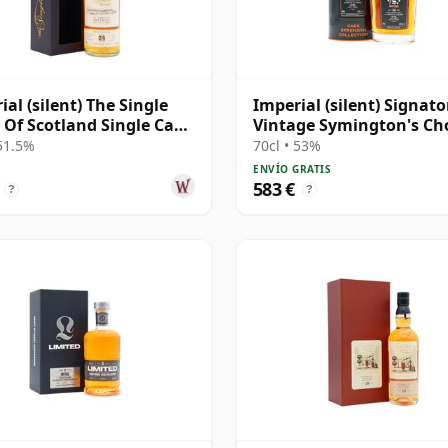
ial (silent) The Single
Imperial (silent) Signato
 Of Scotland Single Cask
Vintage Symington's Ch
 1995 24 años
Single Cask # 1995 30 añ
 51.5%
70cl • 53%
ENVÍO GRATIS
583 €
?
?