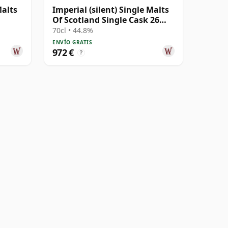
Malts
Imperial (silent) Single Malts
Of Scotland Single Cask 26
años
70cl • 44.8%
ENVÍO GRATIS
972 €
?