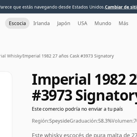
Parece que estás navegando desde Estados Unidos.
Cambiar de sit
Escocia
Irlanda
Japón
USA
Mundo
Más
ial Whisky
/
Imperial 1982 27 años Cask #3973 Signatory
Imperial 1982 
#3973 Signator
Este comercio podría no enviar a tu país
Región:
Speyside
Graduación:
58.3%
Volumen:
7
Este whisky escocés de pura malta de 27