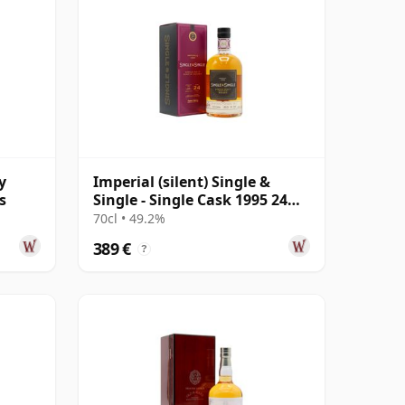
y
Imperial (silent) Single &
s
Single - Single Cask 1995 24
años
70cl • 49.2%
389 €
?