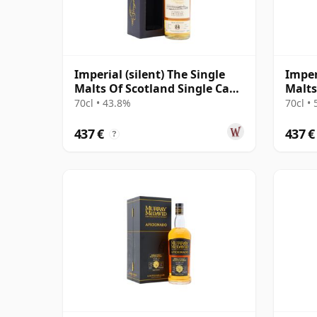
Imperial (silent) The Single
Imper
Malts Of Scotland Single Cask
Malts
#5869 1994 24 años
#7898
70cl • 43.8%
70cl •
437 €
437 €
?