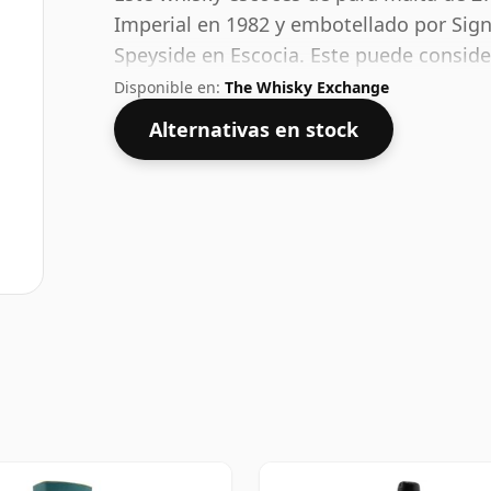
Imperial en 1982 y embotellado por Sign
Speyside en Escocia. Este puede consid
con un ABV del 58,3%. Se presenta en el
Disponible en:
The Whisky Exchange
Alternativas en stock