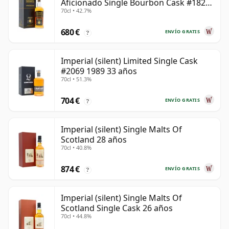
Aficionado Single Bourbon Cask #182
70cl • 42.7%
1989 35 años
680 €
ENVÍO GRATIS
?
Imperial (silent) Limited Single Cask
#2069 1989 33 años
70cl • 51.3%
704 €
ENVÍO GRATIS
?
Imperial (silent) Single Malts Of
Scotland 28 años
70cl • 40.8%
874 €
ENVÍO GRATIS
?
Imperial (silent) Single Malts Of
Scotland Single Cask 26 años
70cl • 44.8%