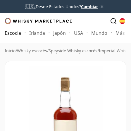
×
🇺🇸
¿Desde Estados Unidos?
Cambiar
Escocia
Irlanda
Japón
USA
Mundo
Más
Inicio
/
Whisky escocés
/
Speyside Whisky escocés
/
Imperial Whisky