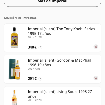
Más de Imperial
botella de 70 cl.
TAMBIÉN DE IMPERIAL
Imperial (silent) The Tony Koehl Series
1995 17 años
70cl • 51.2%
340 €
?
Imperial (silent) Gordon & MacPhail
1996 19 años
70cl • 43%
291 €
?
Imperial (silent) Living Souls 1998 27
años
70cl • 42.2%