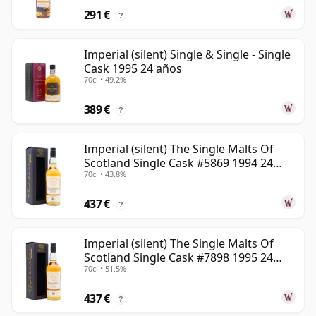
291 €
?
Imperial (silent) Single & Single - Single
Cask 1995 24 años
70cl • 49.2%
389 €
?
Imperial (silent) The Single Malts Of
Scotland Single Cask #5869 1994 24
70cl • 43.8%
años
437 €
?
Imperial (silent) The Single Malts Of
Scotland Single Cask #7898 1995 24
70cl • 51.5%
años
437 €
?