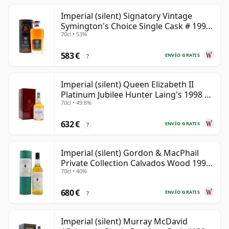
Imperial (silent) Signatory Vintage
Symington's Choice Single Cask # 1995
70cl • 53%
30 años
583 €
ENVÍO GRATIS
?
Imperial (silent) Queen Elizabeth II
Platinum Jubilee Hunter Laing's 1998 23
70cl • 49.8%
años
632 €
ENVÍO GRATIS
?
Imperial (silent) Gordon & MacPhail
Private Collection Calvados Wood 1990
70cl • 40%
9 años
680 €
ENVÍO GRATIS
?
Imperial (silent) Murray McDavid