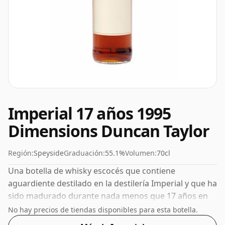
Imperial 17 años 1995
Dimensions Duncan Taylor
Región:
Speyside
Graduación:
55.1%
Volumen:
70cl
Una botella de whisky escocés que contiene
aguardiente destilado en la destilería Imperial y que ha
sido madurado durante nada menos que 17 años en
barricas de roble. Embotellado con una agradable
No hay precios de tiendas disponibles para esta botella.
graduación del 55,1%, este whisky se presenta en una