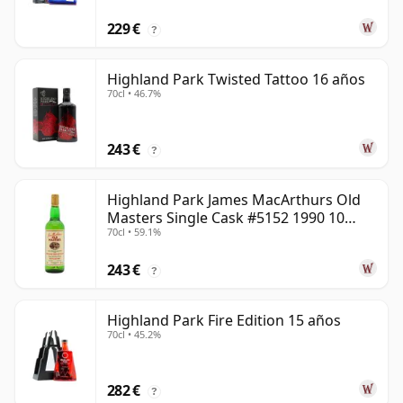
229 €
?
Highland Park Twisted Tattoo 16 años
70cl • 46.7%
243 €
?
Highland Park James MacArthurs Old
Masters Single Cask #5152 1990 10
70cl • 59.1%
años
243 €
?
Highland Park Fire Edition 15 años
70cl • 45.2%
282 €
?