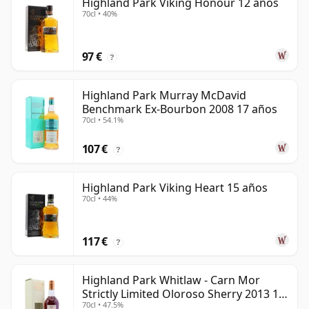
Highland Park Viking Honour 12 años
70cl • 40%
97 €
?
Highland Park Murray McDavid
Benchmark Ex-Bourbon 2008 17 años
70cl • 54.1%
107 €
?
Highland Park Viking Heart 15 años
70cl • 44%
117 €
?
Highland Park Whitlaw - Carn Mor
Strictly Limited Oloroso Sherry 2013 10
70cl • 47.5%
años