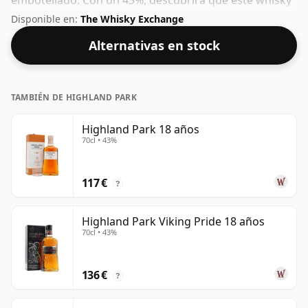
embotellado. Con un 43%, descubrirá que este whisky
se embotella con la intensidad ideal para sorber. Se
Disponible en:
The Whisky Exchange
presenta en botella de tamaño normal de 70cl.
Alternativas en stock
TAMBIÉN DE HIGHLAND PARK
Highland Park 18 años
70cl • 43%
117 €
?
Highland Park Viking Pride 18 años
70cl • 43%
136 €
?