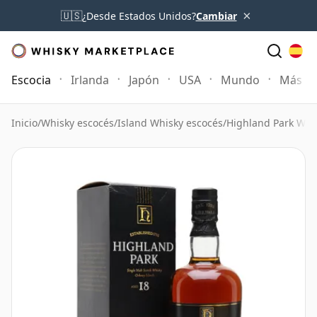
×
🇺🇸
¿Desde Estados Unidos?
Cambiar
Escocia
Irlanda
Japón
USA
Mundo
Más
Inicio
/
Whisky escocés
/
Island Whisky escocés
/
Highland Park Whi