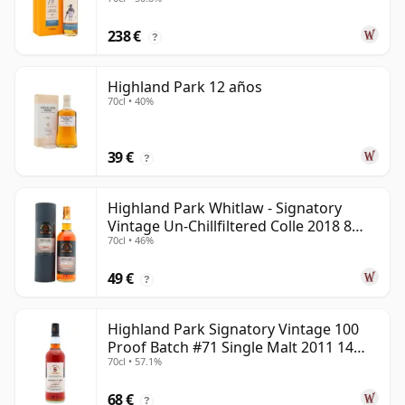
años
238 €
?
Highland Park 12 años
70cl • 40%
39 €
?
Highland Park Whitlaw - Signatory
Vintage Un-Chillfiltered Colle 2018 8
70cl • 46%
años
49 €
?
Highland Park Signatory Vintage 100
Proof Batch #71 Single Malt 2011 14
70cl • 57.1%
años
68 €
?