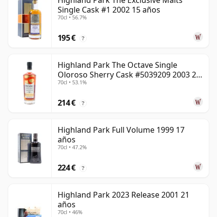
Highland Park The Exclusive Malts
Single Cask #1 2002 15 años
70cl • 56.7%
195 €
?
Highland Park The Octave Single
Oloroso Sherry Cask #5039209 2003 22
70cl • 53.1%
años
214 €
?
Highland Park Full Volume 1999 17
años
70cl • 47.2%
224 €
?
Highland Park 2023 Release 2001 21
años
70cl • 46%