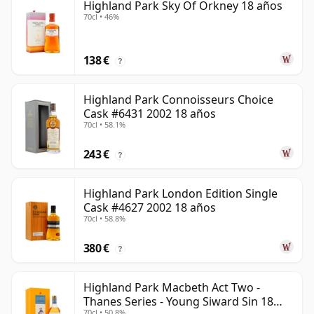
Highland Park Sky Of Orkney 18 años
70cl • 46%
138 €
?
Highland Park Connoisseurs Choice
Cask #6431 2002 18 años
70cl • 58.1%
243 €
?
Highland Park London Edition Single
Cask #4627 2002 18 años
70cl • 58.8%
380 €
?
Highland Park Macbeth Act Two -
Thanes Series - Young Siward Sin 18
70cl • 50.8%