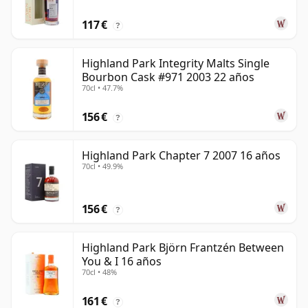
117 €
?
Highland Park Integrity Malts Single
Bourbon Cask #971 2003 22 años
70cl • 47.7%
156 €
?
Highland Park Chapter 7 2007 16 años
70cl • 49.9%
156 €
?
Highland Park Björn Frantzén Between
You & I 16 años
70cl • 48%
161 €
?