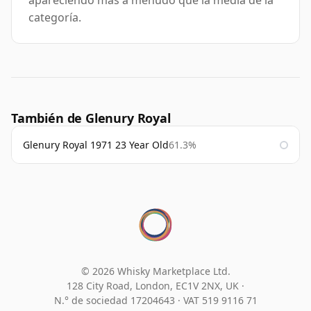
apareciendo más a menudo que la media de la
categoría.
También de Glenury Royal
Glenury Royal 1971 23 Year Old
61.3%
© 2026 Whisky Marketplace Ltd.
128 City Road, London, EC1V 2NX, UK ·
N.° de sociedad 17204643
·
VAT 519 9116 71