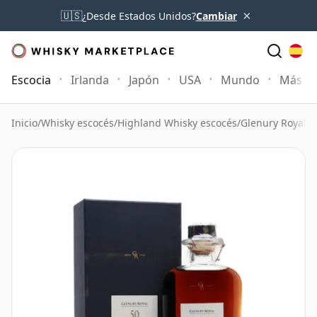
×
🇺🇸
¿Desde Estados Unidos?
Cambiar
Escocia
Irlanda
Japón
USA
Mundo
Más
Inicio
/
Whisky escocés
/
Highland Whisky escocés
/
Glenury Royal W