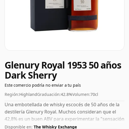
Glenury Royal 1953 50 años
Dark Sherry
Este comercio podría no enviar a tu país
Región:
Highland
Graduación:
42.8%
Volumen:
70cl
Una embotellada de whisky escocés de 50 años de la
destilería Glenury Royal. Muchos consideran que el
42,8% es un buen ABV para experimentar la "sensación
en boca" y el sabor pleno del whisky.
Disponible en:
The Whisky Exchange