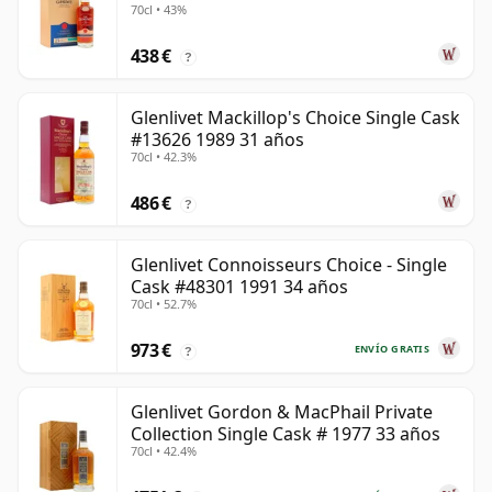
70cl • 43%
438 €
?
Glenlivet Mackillop's Choice Single Cask
#13626 1989 31 años
70cl • 42.3%
486 €
?
Glenlivet Connoisseurs Choice - Single
Cask #48301 1991 34 años
70cl • 52.7%
973 €
ENVÍO GRATIS
?
Glenlivet Gordon & MacPhail Private
Collection Single Cask # 1977 33 años
70cl • 42.4%