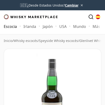
×
🇺🇸
¿Desde Estados Unidos?
Cambiar
Escocia
Irlanda
Japón
USA
Mundo
Más
Inicio
/
Whisky escocés
/
Speyside Whisky escocés
/
Glenlivet Whisky