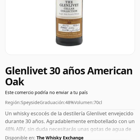
Glenlivet 30 años American
Oak
Este comercio podría no enviar a tu país
Región:
Speyside
Graduación:
48%
Volumen:
70cl
Un whisky escocés de la destilería Glenlivet envejecido
durante 30 años. Agradablemente embotellado con un
48% ABV, sin duda necesitarás unas gotas de agua de
buena calidad para liberar los favores.
Disponible en:
The Whisky Exchange