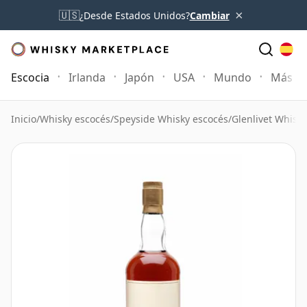
×
🇺🇸
¿Desde Estados Unidos?
Cambiar
Escocia
Irlanda
Japón
USA
Mundo
Más
Inicio
/
Whisky escocés
/
Speyside Whisky escocés
/
Glenlivet Whisky