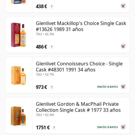
438 €
?
Glenlivet Mackillop's Choice Single Cask
#13626 1989 31 años
70cl • 42.3%
486 €
?
Glenlivet Connoisseurs Choice - Single
Cask #48301 1991 34 años
70cl • 52.7%
973 €
ENVÍO GRATIS
?
Glenlivet Gordon & MacPhail Private
Collection Single Cask # 1977 33 años
70cl • 42.4%
1751 €
ENVÍO GRATIS
?