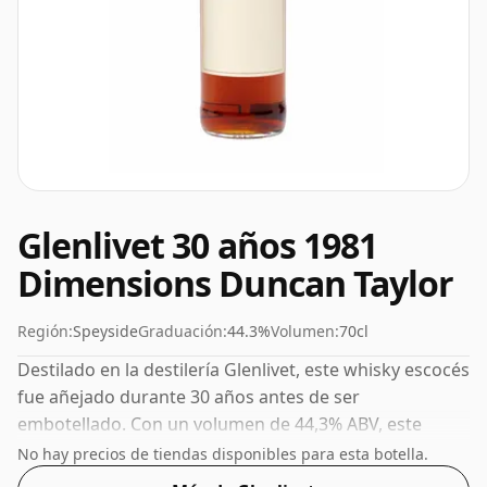
Glenlivet 30 años 1981
Dimensions Duncan Taylor
Región:
Speyside
Graduación:
44.3%
Volumen:
70cl
Destilado en la destilería Glenlivet, este whisky escocés
fue añejado durante 30 años antes de ser
embotellado. Con un volumen de 44,3% ABV, este
whisky se embotella con una concentración óptima
No hay precios de tiendas disponibles para esta botella.
para beber. Se disfruta solo o con una gota de agua.