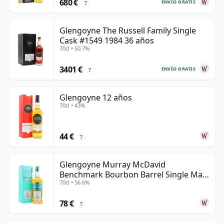
680 €
ENVÍO GRATIS
?
Glengoyne The Russell Family Single
Cask #1549 1984 36 años
70cl • 50.7%
3401 €
ENVÍO GRATIS
?
Glengoyne 12 años
70cl • 43%
44 €
?
Glengoyne Murray McDavid
Benchmark Bourbon Barrel Single Mal
70cl • 56.6%
2014 11 años
78 €
?