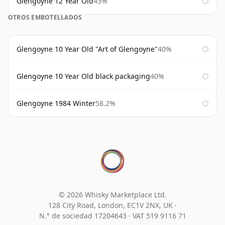
Glengoyne 12 Year Old
43%
OTROS EMBOTELLADOS
Glengoyne 10 Year Old "Art of Glengoyne"
40%
Glengoyne 10 Year Old black packaging
40%
Glengoyne 1984 Winter
58.2%
© 2026 Whisky Marketplace Ltd.
128 City Road, London, EC1V 2NX, UK ·
N.° de sociedad 17204643
·
VAT 519 9116 71