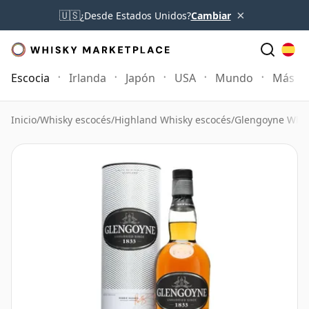
×
🇺🇸
¿Desde Estados Unidos?
Cambiar
Escocia
Irlanda
Japón
USA
Mundo
Más
Inicio
/
Whisky escocés
/
Highland Whisky escocés
/
Glengoyne Whis