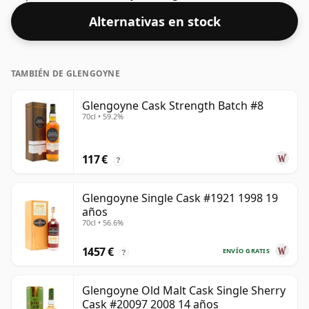
realzar la textura y abrir el espíritu.
Alternativas en stock
TAMBIÉN DE GLENGOYNE
Glengoyne Cask Strength Batch #8
70cl • 59.2%
117 €
?
Glengoyne Single Cask #1921 1998 19
años
70cl • 56.6%
1457 €
ENVÍO GRATIS
?
Glengoyne Old Malt Cask Single Sherry
Cask #20097 2008 14 años