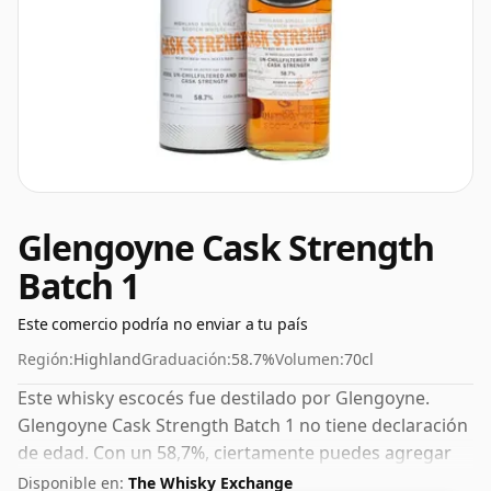
Glengoyne Cask Strength
Batch 1
Este comercio podría no enviar a tu país
Región:
Highland
Graduación:
58.7%
Volumen:
70cl
Este whisky escocés fue destilado por Glengoyne.
Glengoyne Cask Strength Batch 1 no tiene declaración
de edad. Con un 58,7%, ciertamente puedes agregar
una o dos gotas de agua decente a este whisky para
Disponible en:
The Whisky Exchange