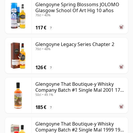
Glengoyne Spring Blossoms JOLOMO
Glasgow School Of Art Hig 10 años
70cl • 40%
117 €
?
Glengoyne Legacy Series Chapter 2
70cl • 48%
126 €
?
Glengoyne That Boutique-y Whisky
Company Batch #1 Single Mal 2001 17
50cl • 49.1%
años
185 €
?
Glengoyne That Boutique-y Whisky
Company Batch #2 Single Mal 1999 19