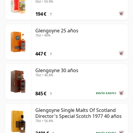
50cl • 50.9%
años
194 €
?
Glengoyne 25 años
70cl • 48%
447 €
?
Glengoyne 30 años
70cl • 46.8%
845 €
ENVÍO GRATIS
?
Glengoyne Single Malts Of Scotland
Director's Special Scotch 1977 40 años
70cl • 56.8%
ENVÍO GRATIS