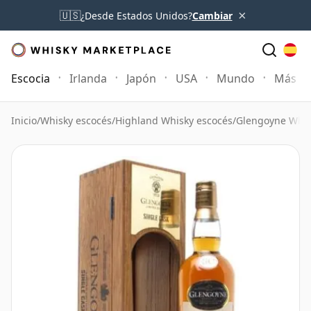
×
🇺🇸
¿Desde Estados Unidos?
Cambiar
Escocia
Irlanda
Japón
USA
Mundo
Más
Inicio
/
Whisky escocés
/
Highland Whisky escocés
/
Glengoyne Whis