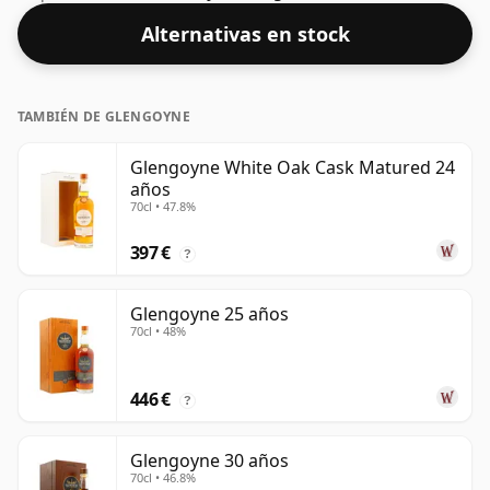
70 cl.
Alternativas en stock
TAMBIÉN DE GLENGOYNE
Glengoyne White Oak Cask Matured 24
años
70cl • 47.8%
397 €
?
Glengoyne 25 años
70cl • 48%
446 €
?
Glengoyne 30 años
70cl • 46.8%