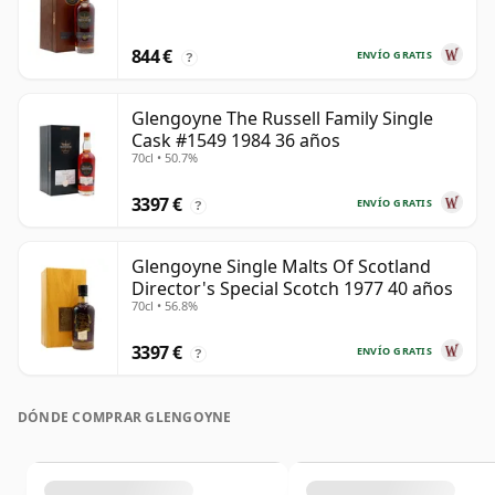
844 €
ENVÍO GRATIS
?
Glengoyne The Russell Family Single
Cask #1549 1984 36 años
70cl • 50.7%
3397 €
ENVÍO GRATIS
?
Glengoyne Single Malts Of Scotland
Director's Special Scotch 1977 40 años
70cl • 56.8%
3397 €
ENVÍO GRATIS
?
DÓNDE COMPRAR GLENGOYNE