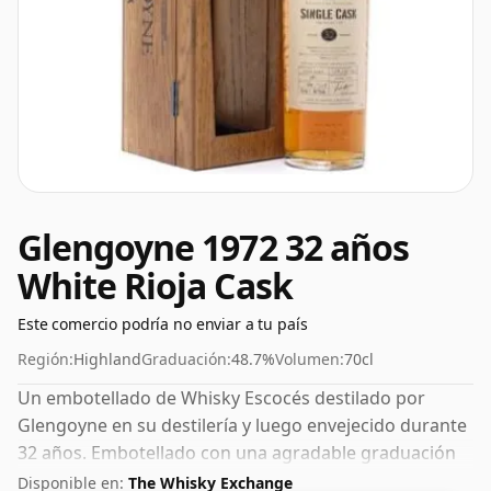
Glengoyne 1972 32 años
White Rioja Cask
Este comercio podría no enviar a tu país
Región:
Highland
Graduación:
48.7%
Volumen:
70cl
Un embotellado de Whisky Escocés destilado por
Glengoyne en su destilería y luego envejecido durante
32 años. Embotellado con una agradable graduación
del 48,7%, este whisky se presenta en una botella de
Disponible en:
The Whisky Exchange