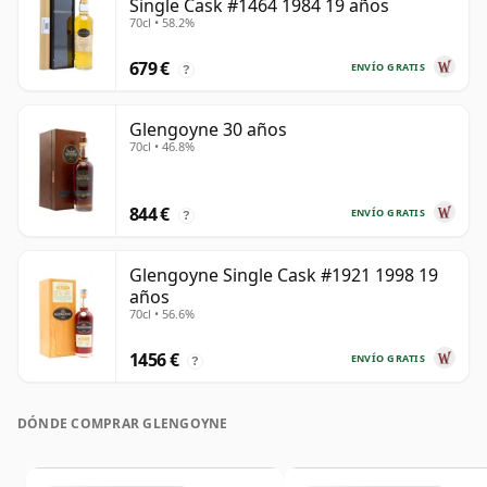
Single Cask #1464 1984 19 años
70cl • 58.2%
679 €
ENVÍO GRATIS
?
Glengoyne 30 años
70cl • 46.8%
844 €
ENVÍO GRATIS
?
Glengoyne Single Cask #1921 1998 19
años
70cl • 56.6%
1456 €
ENVÍO GRATIS
?
DÓNDE COMPRAR GLENGOYNE