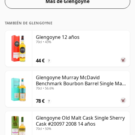
Más de Glengoyne
TAMBIÉN DE GLENGOYNE
Glengoyne 12 años
70cl • 43%
44 €
?
Glengoyne Murray McDavid
Benchmark Bourbon Barrel Single Mal
70cl • 56.6%
2014 11 años
78 €
?
Glengoyne Old Malt Cask Single Sherry
Cask #20097 2008 14 años
70cl • 50%