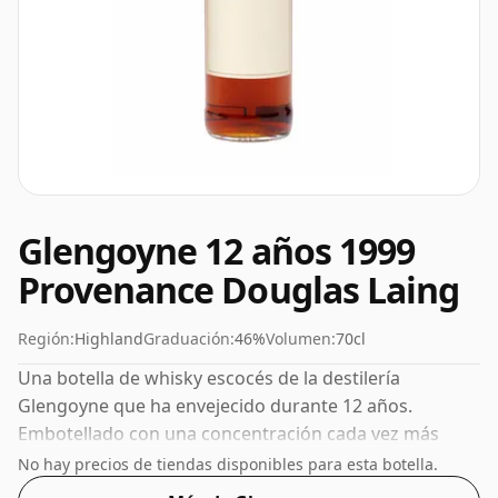
Glengoyne 12 años 1999
Provenance Douglas Laing
Región:
Highland
Graduación:
46%
Volumen:
70cl
Una botella de whisky escocés de la destilería
Glengoyne que ha envejecido durante 12 años.
Embotellado con una concentración cada vez más
popular del 46%, que es un ABV para beber respetable.
No hay precios de tiendas disponibles para esta botella.