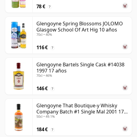
78 €
?
Glengoyne Spring Blossoms JOLOMO
Glasgow School Of Art Hig 10 años
70cl • 40%
116 €
?
Glengoyne Bartels Single Cask #14038
1997 17 años
70cl • 46%
146 €
?
Glengoyne That Boutique-y Whisky
Company Batch #1 Single Mal 2001 17
50cl • 49.1%
años
184 €
?