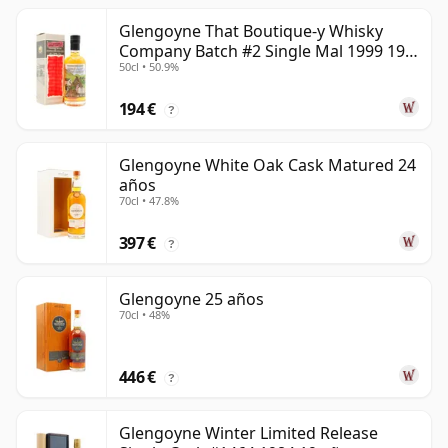
Glengoyne That Boutique-y Whisky
Company Batch #2 Single Mal 1999 19
50cl • 50.9%
años
194 €
?
Glengoyne White Oak Cask Matured 24
años
70cl • 47.8%
397 €
?
Glengoyne 25 años
70cl • 48%
446 €
?
Glengoyne Winter Limited Release