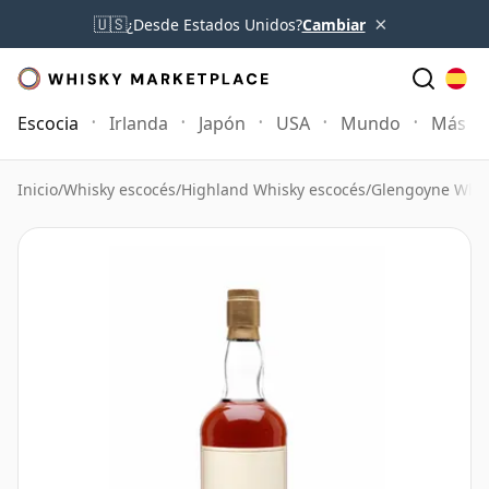
×
🇺🇸
¿Desde Estados Unidos?
Cambiar
Escocia
Irlanda
Japón
USA
Mundo
Más
Inicio
/
Whisky escocés
/
Highland Whisky escocés
/
Glengoyne Whis