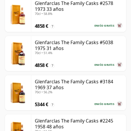
Glenfarclas The Family Casks #2578
1973 33 años
70cl • 58.8%
4858 €
ENVÍO GRATIS
?
Glenfarclas The Family Casks #5038
1975 31 años
70cl • 51.4%
4858 €
ENVÍO GRATIS
?
Glenfarclas The Family Casks #3184
1969 37 años
70cl • 56.2%
5344 €
ENVÍO GRATIS
?
Glenfarclas The Family Casks #2245
1958 48 años