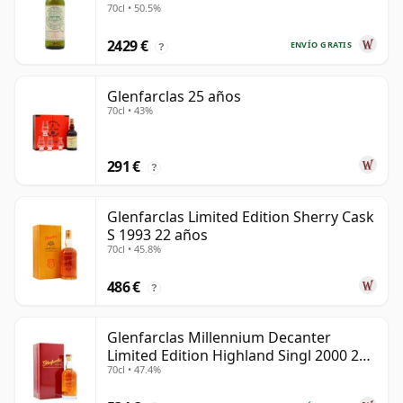
70cl • 50.5%
2429 €
ENVÍO GRATIS
?
Glenfarclas 25 años
70cl • 43%
291 €
?
Glenfarclas Limited Edition Sherry Cask
S 1993 22 años
70cl • 45.8%
486 €
?
Glenfarclas Millennium Decanter
Limited Edition Highland Singl 2000 24
70cl • 47.4%
años