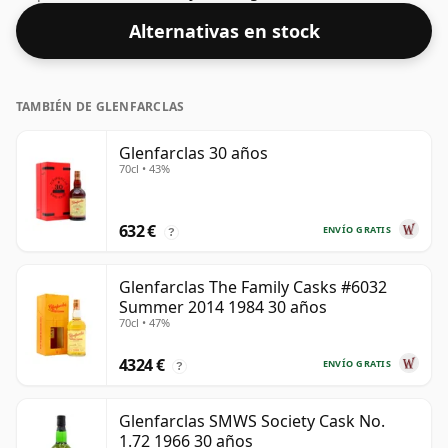
49,3%, este whisky se presenta en una botella de 70 cl.
Alternativas en stock
TAMBIÉN DE GLENFARCLAS
Glenfarclas 30 años
70cl • 43%
632 €
ENVÍO GRATIS
?
Glenfarclas The Family Casks #6032
Summer 2014 1984 30 años
70cl • 47%
4324 €
ENVÍO GRATIS
?
Glenfarclas SMWS Society Cask No.
1.72 1966 30 años