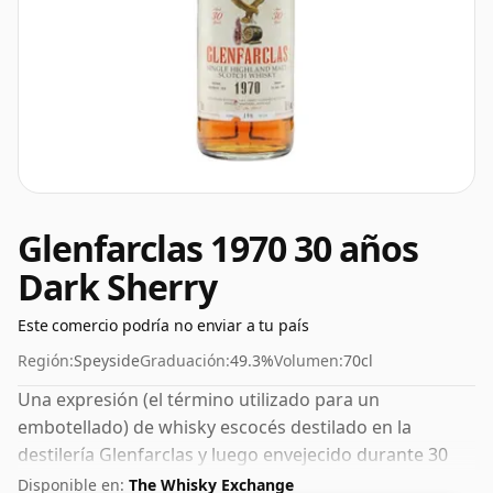
Glenfarclas 1970 30 años
Dark Sherry
Este comercio podría no enviar a tu país
Región:
Speyside
Graduación:
49.3%
Volumen:
70cl
Una expresión (el término utilizado para un
embotellado) de whisky escocés destilado en la
destilería Glenfarclas y luego envejecido durante 30
años. Embotellado con una agradable graduación del
Disponible en:
The Whisky Exchange