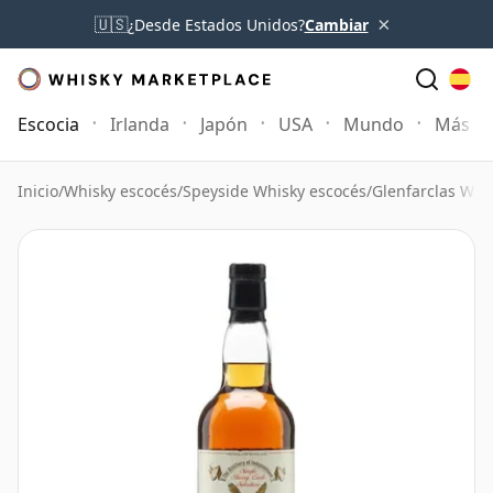
×
🇺🇸
¿Desde Estados Unidos?
Cambiar
Escocia
Irlanda
Japón
USA
Mundo
Más
Inicio
/
Whisky escocés
/
Speyside Whisky escocés
/
Glenfarclas Whi