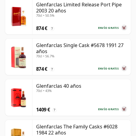
Glenfarclas Limited Release Port Pipe
2003 20 años
70cl • 50.5%
874 €
ENVÍO GRATIS
?
Glenfarclas Single Cask #5678 1991 27
años
70cl • 56.7%
874 €
ENVÍO GRATIS
?
Glenfarclas 40 años
70cl • 43%
1409 €
ENVÍO GRATIS
?
Glenfarclas The Family Casks #6028
1984 22 años