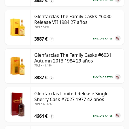
3887 €
?
Glenfarclas The Family Casks #6030
Release VII 1984 27 años
70cl • 51%
3887 €
ENVÍO GRATIS
?
Glenfarclas The Family Casks #6031
Autumn 2013 1984 29 años
70cl • 47.1%
3887 €
ENVÍO GRATIS
?
Glenfarclas Limited Release Single
Sherry Cask #7027 1977 42 años
70cl • 48.6%
4664 €
ENVÍO GRATIS
?