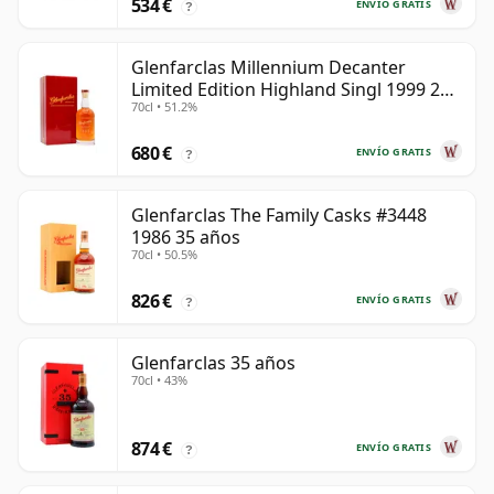
534 €
ENVÍO GRATIS
?
Glenfarclas Millennium Decanter
Limited Edition Highland Singl 1999 25
70cl • 51.2%
años
680 €
ENVÍO GRATIS
?
Glenfarclas The Family Casks #3448
1986 35 años
70cl • 50.5%
826 €
ENVÍO GRATIS
?
Glenfarclas 35 años
70cl • 43%
874 €
ENVÍO GRATIS
?