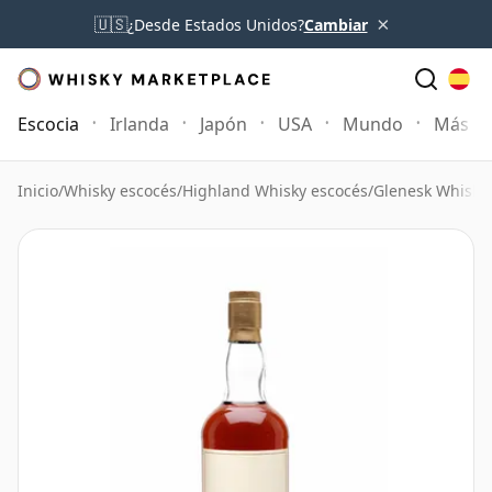
×
🇺🇸
¿Desde Estados Unidos?
Cambiar
Escocia
Irlanda
Japón
USA
Mundo
Más
Inicio
/
Whisky escocés
/
Highland Whisky escocés
/
Glenesk Whisky