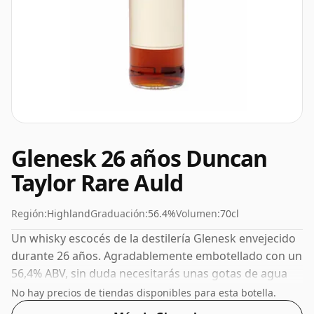
Glenesk 26 años Duncan
Taylor Rare Auld
Región:
Highland
Graduación:
56.4%
Volumen:
70cl
Un whisky escocés de la destilería Glenesk envejecido
durante 26 años. Agradablemente embotellado con un
56,4% ABV, sin duda necesitarás unas gotas de agua
de buena calidad para liberar los favores.
No hay precios de tiendas disponibles para esta botella.