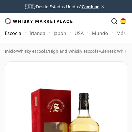
×
🇺🇸
¿Desde Estados Unidos?
Cambiar
Escocia
Irlanda
Japón
USA
Mundo
Más
Inicio
/
Whisky escocés
/
Highland Whisky escocés
/
Glenesk Whisky