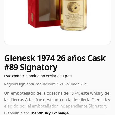
Glenesk 1974 26 años Cask
#89 Signatory
Este comercio podría no enviar a tu país
Región:
Highland
Graduación:
52.7%
Volumen:
70cl
Un embotellado de la cosecha de 1974, este whisky de
las Tierras Altas fue destilado en la destilería Glenesk y
elegido por el embotellador independiente Signatory
para ser lanzado bajo su propia etiqueta. Con 52,7%
Disponible en:
The Whisky Exchange