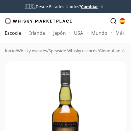
×
🇺🇸
¿Desde Estados Unidos?
Cambiar
Escocia
Irlanda
Japón
USA
Mundo
Más
Inicio
/
Whisky escocés
/
Speyside Whisky escocés
/
Glendullan Whi