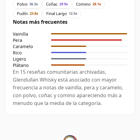
Polvo
Coñac
Comino
36.3x
29.9x
28.1x
Pudín
Final Largo
23.8x
12.5x
Notas más frecuentes
Vainilla
Pera
Caramelo
Rico
Ligero
Plátano
En 15 reseñas comunitarias archivadas,
Glendullan Whisky está asociado con mayor
frecuencia a notas de vainilla, pera y caramelo,
con polvo, coñac y comino apareciendo más a
menudo que la media de la categoría.