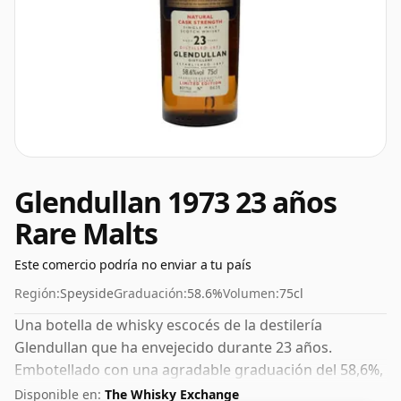
Glendullan 1973 23 años
Rare Malts
Este comercio podría no enviar a tu país
Región:
Speyside
Graduación:
58.6%
Volumen:
75cl
Una botella de whisky escocés de la destilería
Glendullan que ha envejecido durante 23 años.
Embotellado con una agradable graduación del 58,6%,
este whisky se presenta en una botella de 75 cl.
Disponible en:
The Whisky Exchange