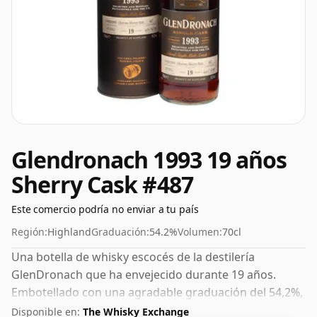
Glendronach 1993 19 años
Sherry Cask #487
Este comercio podría no enviar a tu país
Región:
Highland
Graduación:
54.2%
Volumen:
70cl
Una botella de whisky escocés de la destilería
GlenDronach que ha envejecido durante 19 años.
Embotellado con una agradable graduación del 54,2%,
este whisky se presenta en una botella de 70 cl.
Disponible en:
The Whisky Exchange