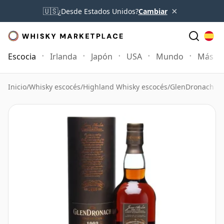
×
🇺🇸
¿Desde Estados Unidos?
Cambiar
Escocia
Irlanda
Japón
USA
Mundo
Más
Inicio
/
Whisky escocés
/
Highland Whisky escocés
/
GlenDronach W