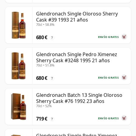
Glendronach Single Oloroso Sherry
Cask #39 1993 21 años
70cl • 58.8%
680 €
ENVÍO GRATIS
?
Glendronach Single Pedro Ximenez
Sherry Cask #3248 1995 21 años
70cl • 51.8%
680 €
ENVÍO GRATIS
?
Glendronach Batch 13 Single Oloroso
Sherry Cask #76 1992 23 años
70cl • 52%
719 €
ENVÍO GRATIS
?
Glendronach Single Pedro Ximenez