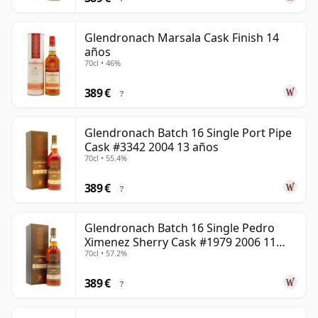
Glendronach Marsala Cask Finish 14
años
70cl • 46%
389 €
?
Glendronach Batch 16 Single Port Pipe
Cask #3342 2004 13 años
70cl • 55.4%
389 €
?
Glendronach Batch 16 Single Pedro
Ximenez Sherry Cask #1979 2006 11
70cl • 57.2%
años
389 €
?