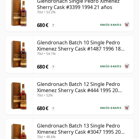
Glendronach Single Pedro Ximenez
Sherry Cask #3399 1994 21 años
70cl • 53.2%
680 €
ENVÍO GRATIS
?
Glendronach Batch 10 Single Pedro
Ximenez Sherry Cask #1487 1996 18
70cl • 54.1%
años
680 €
ENVÍO GRATIS
?
Glendronach Batch 12 Single Pedro
Ximenez Sherry Cask #444 1995 20
70cl • 52%
años
680 €
ENVÍO GRATIS
?
Glendronach Batch 13 Single Pedro
Ximenez Sherry Cask #3047 1995 20
70cl • 48.6%
años