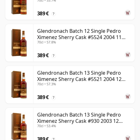
70cl • 53.7%
años
389 €
?
Glendronach Batch 12 Single Pedro
Ximenez Sherry Cask #5524 2004 11
70cl • 57.8%
años
389 €
?
Glendronach Batch 13 Single Pedro
Ximenez Sherry Cask #5521 2004 12
70cl • 57.3%
años
389 €
?
Glendronach Batch 13 Single Pedro
Ximenez Sherry Cask #930 2003 12
70cl • 53.4%
años
389 €
?