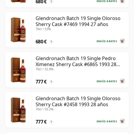
680 €
ENVÍO GRATIS
?
Glendronach Batch 19 Single Oloroso
Sherry Cask #7469 1994 27 años
70cl • 53%
680 €
ENVÍO GRATIS
?
Glendronach Batch 19 Single Pedro
Ximenez Sherry Cask #6865 1993 28
70cl • 52.8%
años
777 €
ENVÍO GRATIS
?
Glendronach Batch 19 Single Oloroso
Sherry Cask #2458 1993 28 años
70cl • 55.2%
777 €
ENVÍO GRATIS
?