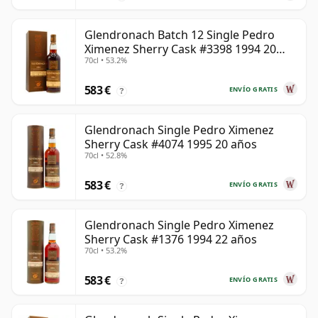
Glendronach Batch 12 Single Pedro
Ximenez Sherry Cask #3398 1994 20
70cl • 53.2%
años
583 €
ENVÍO GRATIS
?
Glendronach Single Pedro Ximenez
Sherry Cask #4074 1995 20 años
70cl • 52.8%
583 €
ENVÍO GRATIS
?
Glendronach Single Pedro Ximenez
Sherry Cask #1376 1994 22 años
70cl • 53.2%
583 €
ENVÍO GRATIS
?