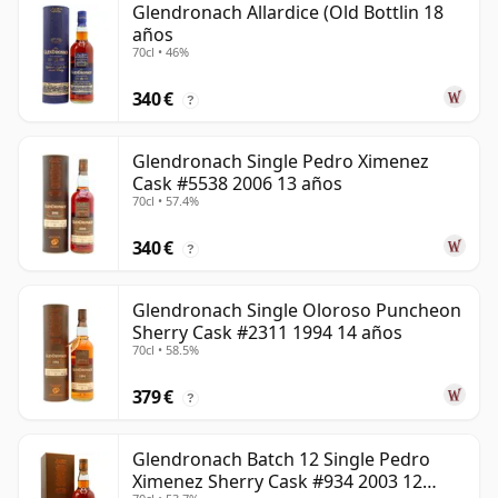
Glendronach Allardice (Old Bottlin 18
años
70cl • 46%
340 €
?
Glendronach Single Pedro Ximenez
Cask #5538 2006 13 años
70cl • 57.4%
340 €
?
Glendronach Single Oloroso Puncheon
Sherry Cask #2311 1994 14 años
70cl • 58.5%
379 €
?
Glendronach Batch 12 Single Pedro
Ximenez Sherry Cask #934 2003 12