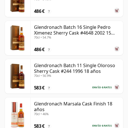
años
486 €
?
Glendronach Batch 16 Single Pedro
Ximenez Sherry Cask #4648 2002 15
70cl • 54.7%
años
486 €
?
Glendronach Batch 11 Single Oloroso
Sherry Cask #244 1996 18 años
70cl • 56.9%
583 €
ENVÍO GRATIS
?
Glendronach Marsala Cask Finish 18
años
70cl • 46%
583 €
ENVÍO GRATIS
?