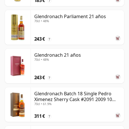
185 €
?
Glendronach Parliament 21 años
70cl • 48%
243 €
?
Glendronach 21 años
70cl • 48%
243 €
?
Glendronach Batch 18 Single Pedro
Ximenez Sherry Cask #2091 2009 10
70cl • 61.9%
años
311 €
?