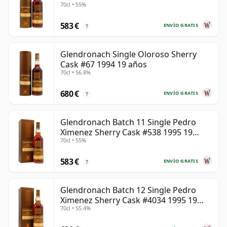
70cl • 55%
583 €
ENVÍO GRATIS
?
Glendronach Single Oloroso Sherry
Cask #67 1994 19 años
70cl • 56.8%
680 €
ENVÍO GRATIS
?
Glendronach Batch 11 Single Pedro
Ximenez Sherry Cask #538 1995 19
70cl • 55%
años
583 €
ENVÍO GRATIS
?
Glendronach Batch 12 Single Pedro
Ximenez Sherry Cask #4034 1995 19
70cl • 55.4%
años