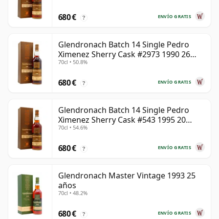
680 €
ENVÍO GRATIS
?
Glendronach Batch 14 Single Pedro
Ximenez Sherry Cask #2973 1990 26
70cl • 50.8%
años
680 €
ENVÍO GRATIS
?
Glendronach Batch 14 Single Pedro
Ximenez Sherry Cask #543 1995 20
70cl • 54.6%
años
680 €
ENVÍO GRATIS
?
Glendronach Master Vintage 1993 25
años
70cl • 48.2%
680 €
ENVÍO GRATIS
?