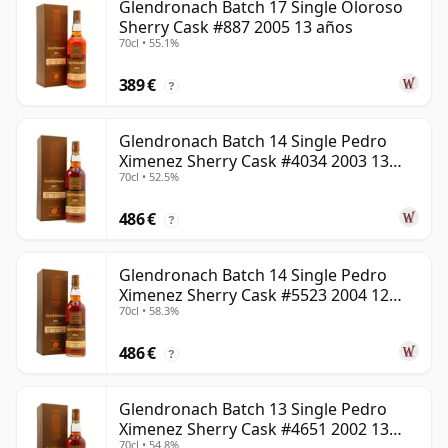
Glendronach Batch 17 Single Oloroso
Sherry Cask #887 2005 13 años
70cl • 55.1%
389 €
?
Glendronach Batch 14 Single Pedro
Ximenez Sherry Cask #4034 2003 13
70cl • 52.5%
años
486 €
?
Glendronach Batch 14 Single Pedro
Ximenez Sherry Cask #5523 2004 12
70cl • 58.3%
años
486 €
?
Glendronach Batch 13 Single Pedro
Ximenez Sherry Cask #4651 2002 13
70cl • 54.8%