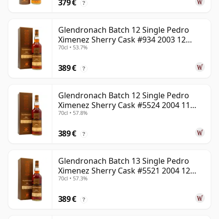
379 €
?
Glendronach Batch 12 Single Pedro
Ximenez Sherry Cask #934 2003 12
70cl • 53.7%
años
389 €
?
Glendronach Batch 12 Single Pedro
Ximenez Sherry Cask #5524 2004 11
70cl • 57.8%
años
389 €
?
Glendronach Batch 13 Single Pedro
Ximenez Sherry Cask #5521 2004 12
70cl • 57.3%
años
389 €
?