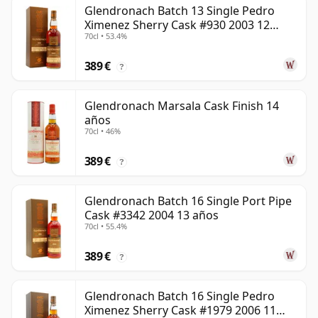
Glendronach Batch 13 Single Pedro
Ximenez Sherry Cask #930 2003 12
70cl • 53.4%
años
389 €
?
Glendronach Marsala Cask Finish 14
años
70cl • 46%
389 €
?
Glendronach Batch 16 Single Port Pipe
Cask #3342 2004 13 años
70cl • 55.4%
389 €
?
Glendronach Batch 16 Single Pedro
Ximenez Sherry Cask #1979 2006 11