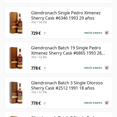
Glendronach Single Pedro Ximenez
Sherry Cask #6346 1993 29 años
70cl • 54.2%
729 €
ENVÍO GRATIS
?
Glendronach Batch 19 Single Pedro
Ximenez Sherry Cask #6865 1993 28
70cl • 52.8%
años
778 €
ENVÍO GRATIS
?
Glendronach Batch 3 Single Oloroso
Sherry Cask #2512 1991 18 años
70cl • 51.9%
778 €
ENVÍO GRATIS
?