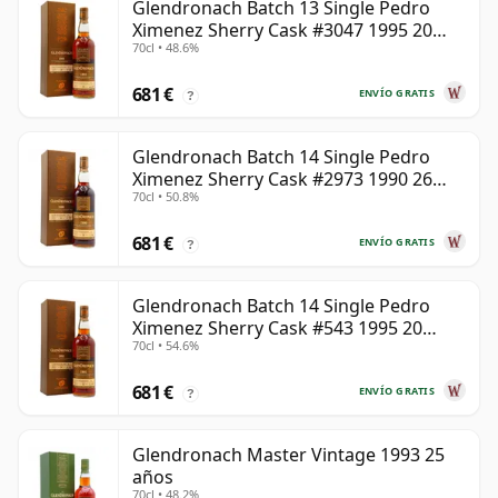
Glendronach Batch 13 Single Pedro
Ximenez Sherry Cask #3047 1995 20
70cl • 48.6%
años
681 €
ENVÍO GRATIS
?
Glendronach Batch 14 Single Pedro
Ximenez Sherry Cask #2973 1990 26
70cl • 50.8%
años
681 €
ENVÍO GRATIS
?
Glendronach Batch 14 Single Pedro
Ximenez Sherry Cask #543 1995 20
70cl • 54.6%
años
681 €
ENVÍO GRATIS
?
Glendronach Master Vintage 1993 25
años
70cl • 48.2%