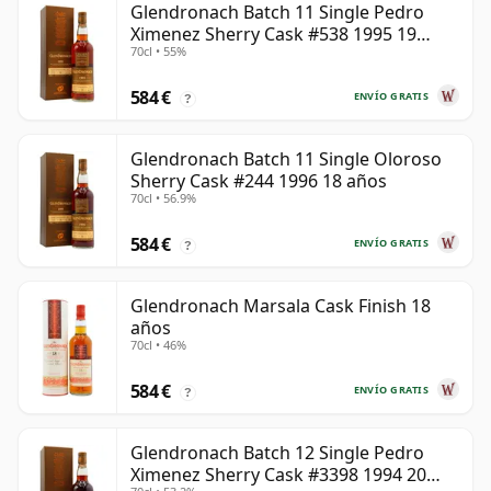
Glendronach Batch 11 Single Pedro
Ximenez Sherry Cask #538 1995 19
70cl • 55%
años
584 €
ENVÍO GRATIS
?
Glendronach Batch 11 Single Oloroso
Sherry Cask #244 1996 18 años
70cl • 56.9%
584 €
ENVÍO GRATIS
?
Glendronach Marsala Cask Finish 18
años
70cl • 46%
584 €
ENVÍO GRATIS
?
Glendronach Batch 12 Single Pedro
Ximenez Sherry Cask #3398 1994 20