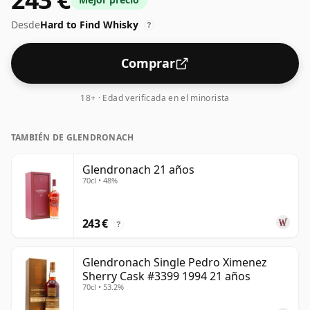
gotas de agua decente a este whisky para realzar la
Desde
Hard to Find Whisky
textura y abrir el espíritu.
?
Comprar
18+ · Edad verificada en el minorista
TAMBIÉN DE GLENDRONACH
Glendronach 21 años
70cl • 48%
243 €
?
Glendronach Single Pedro Ximenez
Sherry Cask #3399 1994 21 años
70cl • 53.2%