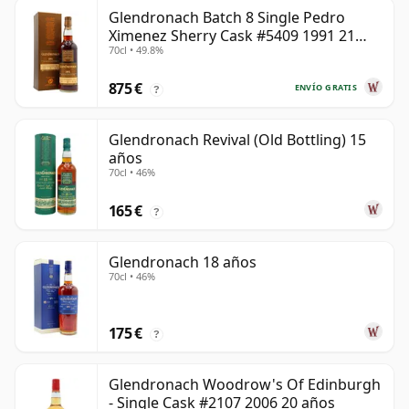
Glendronach Batch 8 Single Pedro
Ximenez Sherry Cask #5409 1991 21
70cl • 49.8%
años
875 €
ENVÍO GRATIS
?
Glendronach Revival (Old Bottling) 15
años
70cl • 46%
165 €
?
Glendronach 18 años
70cl • 46%
175 €
?
Glendronach Woodrow's Of Edinburgh
- Single Cask #2107 2006 20 años