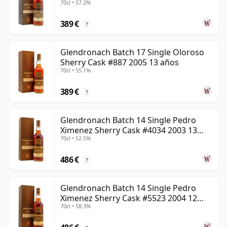
70cl • 57.2%
años
389 €
?
Glendronach Batch 17 Single Oloroso
Sherry Cask #887 2005 13 años
70cl • 55.1%
389 €
?
Glendronach Batch 14 Single Pedro
Ximenez Sherry Cask #4034 2003 13
70cl • 52.5%
años
486 €
?
Glendronach Batch 14 Single Pedro
Ximenez Sherry Cask #5523 2004 12
70cl • 58.3%
años