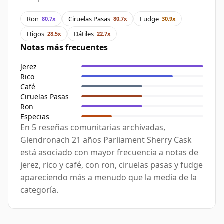
Ron
Ciruelas Pasas
Fudge
80.7x
80.7x
30.9x
Higos
Dátiles
28.5x
22.7x
Notas más frecuentes
Jerez
Rico
Café
Ciruelas Pasas
Ron
Especias
En 5 reseñas comunitarias archivadas,
Glendronach 21 años Parliament Sherry Cask
está asociado con mayor frecuencia a notas de
jerez, rico y café, con ron, ciruelas pasas y fudge
apareciendo más a menudo que la media de la
categoría.