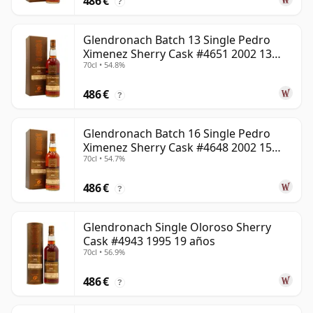
486 €
?
Glendronach Batch 13 Single Pedro
Ximenez Sherry Cask #4651 2002 13
70cl • 54.8%
años
486 €
?
Glendronach Batch 16 Single Pedro
Ximenez Sherry Cask #4648 2002 15
70cl • 54.7%
años
486 €
?
Glendronach Single Oloroso Sherry
Cask #4943 1995 19 años
70cl • 56.9%
486 €
?