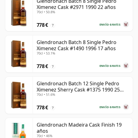
Glendronach Batch 8 Single Pedro
Ximenez Cask #2971 1990 22 años
70cl • 50.8%
778 €
ENVÍO GRATIS
?
Glendronach Batch 8 Single Pedro
Ximenez Cask #1490 1996 17 años
70cl • 53.1%
778 €
ENVÍO GRATIS
?
Glendronach Batch 12 Single Pedro
Ximenez Sherry Cask #1375 1990 25
70cl • 51.6%
años
778 €
ENVÍO GRATIS
?
Glendronach Madeira Cask Finish 19
años
70cl • 46%