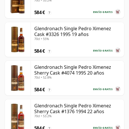
70cl • 53.2%
años
584 €
ENVÍO GRATIS
?
Glendronach Single Pedro Ximenez
Cask #3326 1995 19 años
70cl • 55%
584 €
ENVÍO GRATIS
?
Glendronach Single Pedro Ximenez
Sherry Cask #4074 1995 20 años
70cl • 52.8%
584 €
ENVÍO GRATIS
?
Glendronach Single Pedro Ximenez
Sherry Cask #1376 1994 22 años
70cl • 53.2%
584 €
ENVÍO GRATIS
?