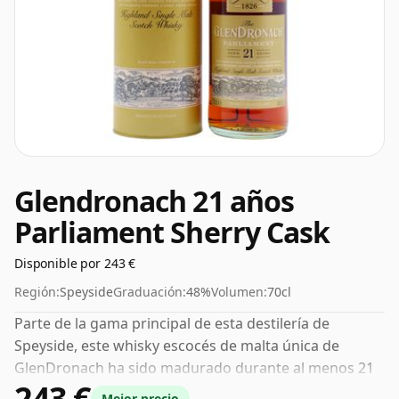
Glendronach 21 años
Parliament Sherry Cask
Disponible por 243 €
Región:
Speyside
Graduación:
48%
Volumen:
70cl
Parte de la gama principal de esta destilería de
Speyside, este whisky escocés de malta única de
GlenDronach ha sido madurado durante al menos 21
243 €
años. Al 48%, ciertamente puedes agregar una o dos
Mejor precio