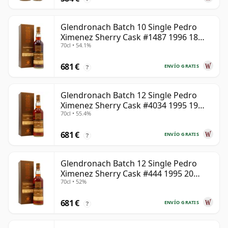
Glendronach Batch 10 Single Pedro
Ximenez Sherry Cask #1487 1996 18
70cl • 54.1%
años
681 €
ENVÍO GRATIS
?
Glendronach Batch 12 Single Pedro
Ximenez Sherry Cask #4034 1995 19
70cl • 55.4%
años
681 €
ENVÍO GRATIS
?
Glendronach Batch 12 Single Pedro
Ximenez Sherry Cask #444 1995 20
70cl • 52%
años
681 €
ENVÍO GRATIS
?