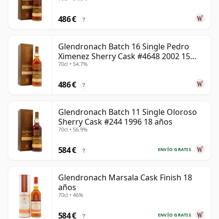
años
486 €
?
Glendronach Batch 16 Single Pedro
Ximenez Sherry Cask #4648 2002 15
70cl • 54.7%
años
486 €
?
Glendronach Batch 11 Single Oloroso
Sherry Cask #244 1996 18 años
70cl • 56.9%
584 €
ENVÍO GRATIS
?
Glendronach Marsala Cask Finish 18
años
70cl • 46%
584 €
ENVÍO GRATIS
?