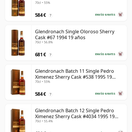
70cl • 55%
584 €
ENVÍO GRATIS
?
Glendronach Single Oloroso Sherry
Cask #67 1994 19 años
70cl • 56.8%
681 €
ENVÍO GRATIS
?
Glendronach Batch 11 Single Pedro
Ximenez Sherry Cask #538 1995 19
70cl • 55%
años
584 €
ENVÍO GRATIS
?
Glendronach Batch 12 Single Pedro
Ximenez Sherry Cask #4034 1995 19
70cl • 55.4%
años