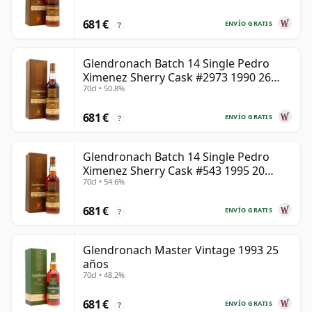
681 €
ENVÍO GRATIS
?
Glendronach Batch 14 Single Pedro
Ximenez Sherry Cask #2973 1990 26
70cl • 50.8%
años
681 €
ENVÍO GRATIS
?
Glendronach Batch 14 Single Pedro
Ximenez Sherry Cask #543 1995 20
70cl • 54.6%
años
681 €
ENVÍO GRATIS
?
Glendronach Master Vintage 1993 25
años
70cl • 48.2%
681 €
ENVÍO GRATIS
?