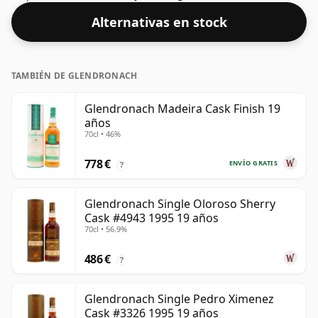
whisky de mayor concentración, con un ABV del 57,1%.
Alternativas en stock
Se presenta en el tamaño de embotellado habitual de
70 cl.
TAMBIÉN DE GLENDRONACH
Glendronach Madeira Cask Finish 19
años
70cl • 46%
778 €
ENVÍO GRATIS
?
Glendronach Single Oloroso Sherry
Cask #4943 1995 19 años
70cl • 56.9%
486 €
?
Glendronach Single Pedro Ximenez
Cask #3326 1995 19 años