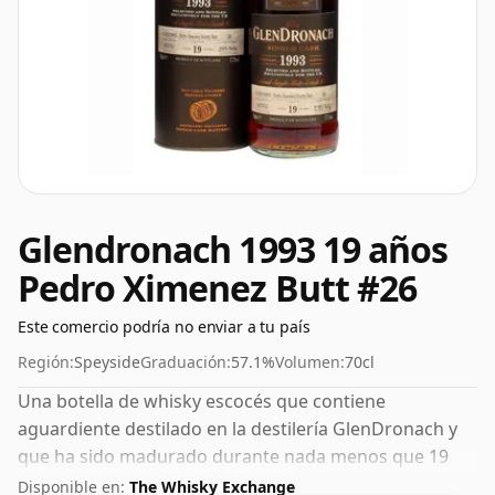
Glendronach 1993 19 años
Pedro Ximenez Butt #26
Este comercio podría no enviar a tu país
Región:
Speyside
Graduación:
57.1%
Volumen:
70cl
Una botella de whisky escocés que contiene
aguardiente destilado en la destilería GlenDronach y
que ha sido madurado durante nada menos que 19
años en barricas de roble. Este puede considerarse un
Disponible en:
The Whisky Exchange