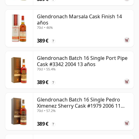
Glendronach Marsala Cask Finish 14
años
70cl • 46%
389 €
?
Glendronach Batch 16 Single Port Pipe
Cask #3342 2004 13 años
70cl • 55.4%
389 €
?
Glendronach Batch 16 Single Pedro
Ximenez Sherry Cask #1979 2006 11
70cl • 57.2%
años
389 €
?