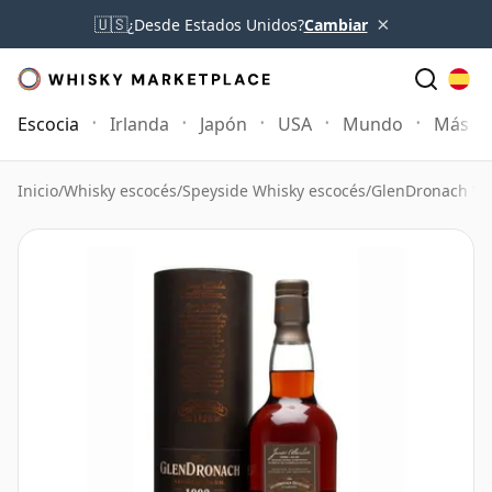
×
🇺🇸
¿Desde Estados Unidos?
Cambiar
Escocia
Irlanda
Japón
USA
Mundo
Más
Inicio
/
Whisky escocés
/
Speyside Whisky escocés
/
GlenDronach Wh