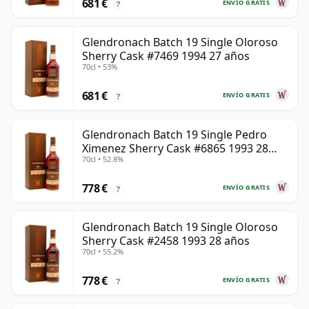
681 €
ENVÍO GRATIS
?
Glendronach Batch 19 Single Oloroso
Sherry Cask #7469 1994 27 años
70cl • 53%
681 €
ENVÍO GRATIS
?
Glendronach Batch 19 Single Pedro
Ximenez Sherry Cask #6865 1993 28
70cl • 52.8%
años
778 €
ENVÍO GRATIS
?
Glendronach Batch 19 Single Oloroso
Sherry Cask #2458 1993 28 años
70cl • 55.2%
778 €
ENVÍO GRATIS
?