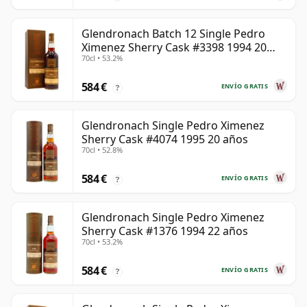
Glendronach Batch 12 Single Pedro
Ximenez Sherry Cask #3398 1994 20
70cl • 53.2%
años
584 €
ENVÍO GRATIS
?
Glendronach Single Pedro Ximenez
Sherry Cask #4074 1995 20 años
70cl • 52.8%
584 €
ENVÍO GRATIS
?
Glendronach Single Pedro Ximenez
Sherry Cask #1376 1994 22 años
70cl • 53.2%
584 €
ENVÍO GRATIS
?