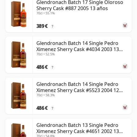
Glendronach Batch 17 Single Oloroso
Sherry Cask #887 2005 13 años
70cl • 55.1%
389 €
?
Glendronach Batch 14 Single Pedro
Ximenez Sherry Cask #4034 2003 13
70cl • 52.5%
años
486 €
?
Glendronach Batch 14 Single Pedro
Ximenez Sherry Cask #5523 2004 12
70cl • 58.3%
años
486 €
?
Glendronach Batch 13 Single Pedro
Ximenez Sherry Cask #4651 2002 13
70cl • 54.8%