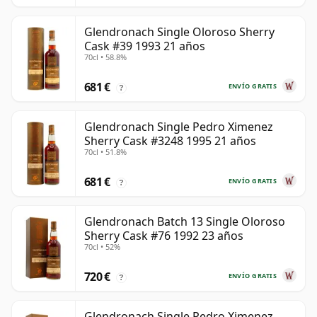
Glendronach Single Oloroso Sherry
Cask #39 1993 21 años
70cl • 58.8%
681 €
ENVÍO GRATIS
?
Glendronach Single Pedro Ximenez
Sherry Cask #3248 1995 21 años
70cl • 51.8%
681 €
ENVÍO GRATIS
?
Glendronach Batch 13 Single Oloroso
Sherry Cask #76 1992 23 años
70cl • 52%
720 €
ENVÍO GRATIS
?
Glendronach Single Pedro Ximenez