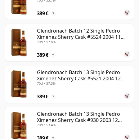
70cl • 53.7%
años
389 €
?
Glendronach Batch 12 Single Pedro
Ximenez Sherry Cask #5524 2004 11
70cl • 57.8%
años
389 €
?
Glendronach Batch 13 Single Pedro
Ximenez Sherry Cask #5521 2004 12
70cl • 57.3%
años
389 €
?
Glendronach Batch 13 Single Pedro
Ximenez Sherry Cask #930 2003 12
70cl • 53.4%
años
389 €
?