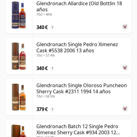
Glendronach Allardice (Old Bottlin 18
años
70cl • 46%
340 €
?
Glendronach Single Pedro Ximenez
Cask #5538 2006 13 años
70cl • 57.4%
340 €
?
Glendronach Single Oloroso Puncheon
Sherry Cask #2311 1994 14 años
70cl • 58.5%
379 €
?
Glendronach Batch 12 Single Pedro
Ximenez Sherry Cask #934 2003 12