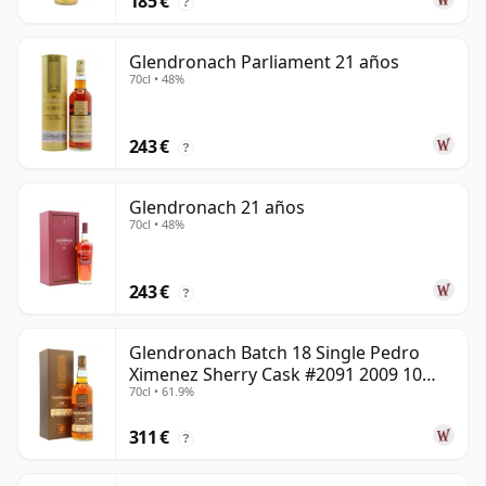
185 €
?
Glendronach Parliament 21 años
70cl • 48%
243 €
?
Glendronach 21 años
70cl • 48%
243 €
?
Glendronach Batch 18 Single Pedro
Ximenez Sherry Cask #2091 2009 10
70cl • 61.9%
años
311 €
?