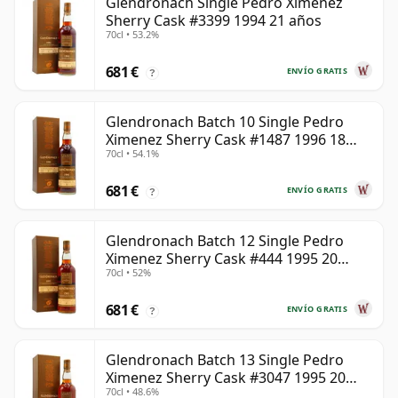
Glendronach Single Pedro Ximenez
Sherry Cask #3399 1994 21 años
70cl • 53.2%
681 €
ENVÍO GRATIS
?
Glendronach Batch 10 Single Pedro
Ximenez Sherry Cask #1487 1996 18
70cl • 54.1%
años
681 €
ENVÍO GRATIS
?
Glendronach Batch 12 Single Pedro
Ximenez Sherry Cask #444 1995 20
70cl • 52%
años
681 €
ENVÍO GRATIS
?
Glendronach Batch 13 Single Pedro
Ximenez Sherry Cask #3047 1995 20
70cl • 48.6%
años