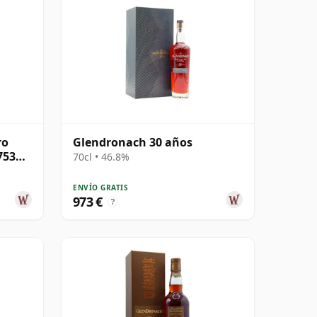
ro
Glendronach 30 años
753
70cl • 46.8%
ENVÍO GRATIS
973 €
?