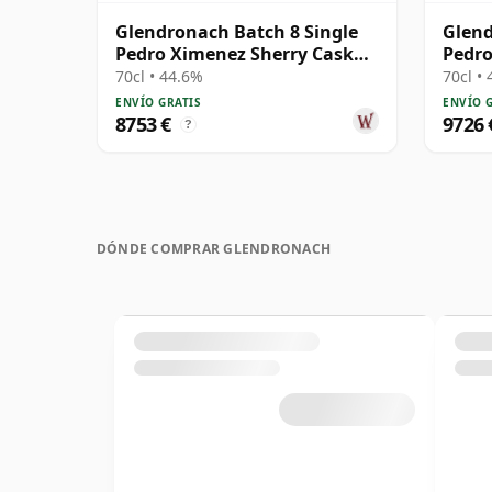
Glendronach Batch 8 Single
Glend
Pedro Ximenez Sherry Cask
Pedro
#1246 1971 42 años
#5837
70cl • 44.6%
70cl •
ENVÍO GRATIS
ENVÍO 
8753 €
9726 
?
DÓNDE COMPRAR GLENDRONACH