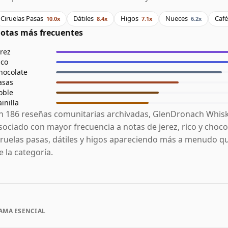
Ciruelas Pasas
Dátiles
Higos
Nueces
Café
10.0x
8.4x
7.1x
6.2x
otas más frecuentes
erez
ico
hocolate
asas
oble
ainilla
n 186 reseñas comunitarias archivadas, GlenDronach Whisk
sociado con mayor frecuencia a notas de jerez, rico y choco
iruelas pasas, dátiles y higos apareciendo más a menudo q
e la categoría.
AMA ESENCIAL