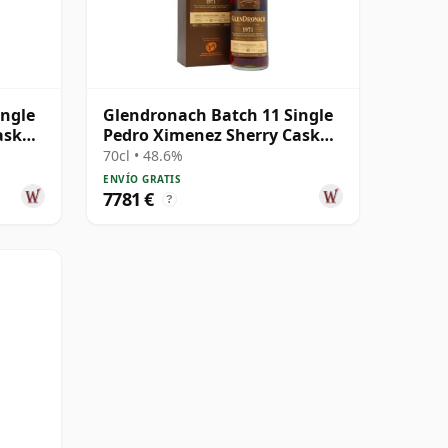
ingle
Glendronach Batch 11 Single
ask
Pedro Ximenez Sherry Cask
#2920 1971 43 años
70cl • 48.6%
ENVÍO GRATIS
7781 €
?