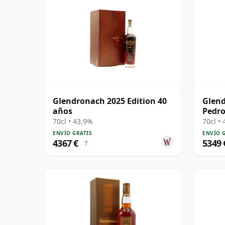
Glendronach 2025 Edition 40
Glend
años
Pedro
#1436
70cl • 43.9%
70cl •
ENVÍO GRATIS
ENVÍO 
4367 €
5349 
?