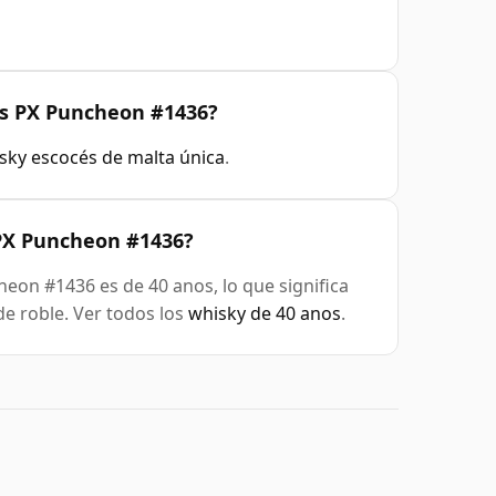
os PX Puncheon #1436?
sky escocés de malta única
.
 PX Puncheon #1436?
on #1436 es de 40 anos, lo que significa
e roble. Ver todos los
whisky de 40 anos
.