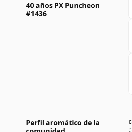
40 años PX Puncheon
#1436
Perfil aromático de la
C
comunidad
C