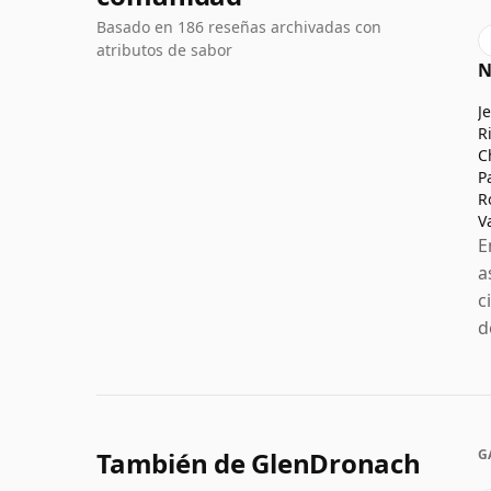
Basado en 186 reseñas archivadas con
atributos de sabor
N
J
R
C
P
R
V
E
a
c
d
También de GlenDronach
G