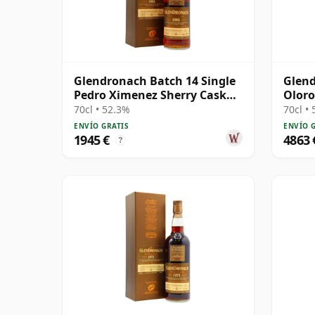
Glendronach Batch 14 Single
Glend
Pedro Ximenez Sherry Cask
Oloro
#1037 1985 30 años
1978 
70cl • 52.3%
70cl •
ENVÍO GRATIS
ENVÍO 
1945 €
4863 
?