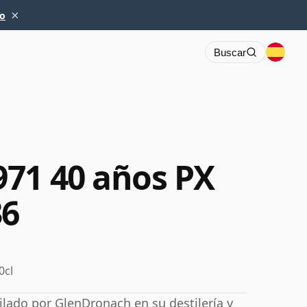
×
io
Buscar
71 40 años PX
36
0cl
lado por GlenDronach en su destilería y