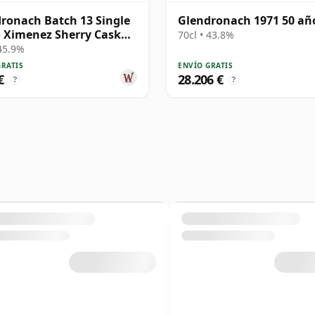
ronach Batch 13 Single
Glendronach 1971 50 añ
 Ximenez Sherry Cask
70cl • 43.8%
 1968 47 años
 45.9%
GRATIS
ENVÍO GRATIS
€
28.206 €
?
?