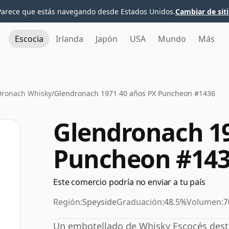
Parece que estás navegando desde Estados Unidos.
Cambiar de sit
Escocia
Irlanda
Japón
USA
Mundo
Más
Dronach Whisky
/
Glendronach 1971 40 años PX Puncheon #1436
Glendronach 19
Puncheon #14
Este comercio podría no enviar a tu país
Región:
Speyside
Graduación:
48.5%
Volumen:
7
Un embotellado de Whisky Escocés desti