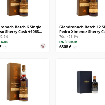
ronach Batch 6 Single
Glendronach Batch 12 S
so Sherry Cask #1068
Pedro Ximenez Sherry C
33 años
#706 1972 43 años
 52.9%
70cl • 51.1%
GRATIS
ENVÍO GRATIS
€
6808 €
?
?