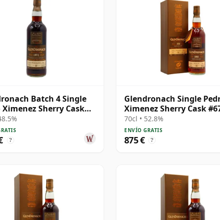
ronach Batch 4 Single
Glendronach Single Ped
 Ximenez Sherry Cask
Ximenez Sherry Cask #6
 1971 40 años
1993 30 años
 48.5%
70cl • 52.8%
GRATIS
ENVÍO GRATIS
€
875 €
?
?