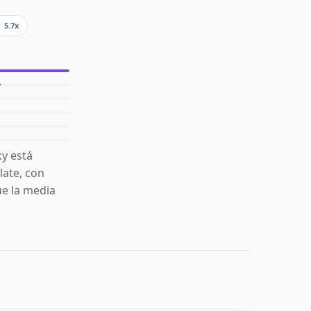
5.7x
y está
late, con
ue la media