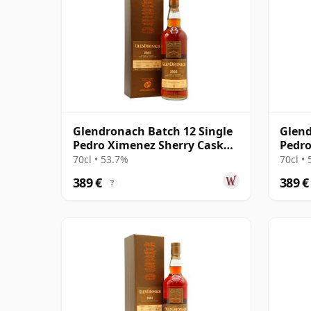
Glendronach Batch 12 Single
Glend
Pedro Ximenez Sherry Cask
Pedro
#934 2003 12 años
#5524
70cl • 53.7%
70cl •
389 €
389 €
?