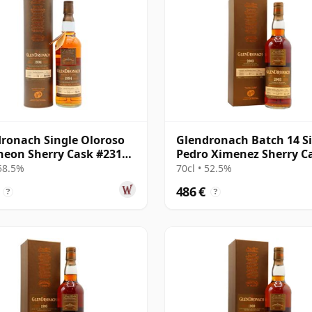
ronach Single Oloroso
Glendronach Batch 14 S
eon Sherry Cask #2311
Pedro Ximenez Sherry C
14 años
#4034 2003 13 años
 58.5%
70cl • 52.5%
486 €
?
?