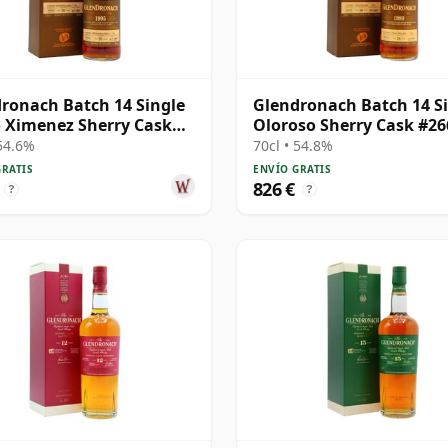
ronach Batch 14 Single
Glendronach Batch 14 S
 Ximenez Sherry Cask
Oloroso Sherry Cask #26
1995 20 años
1989 26 años
 54.6%
70cl • 54.8%
GRATIS
ENVÍO GRATIS
826 €
?
?