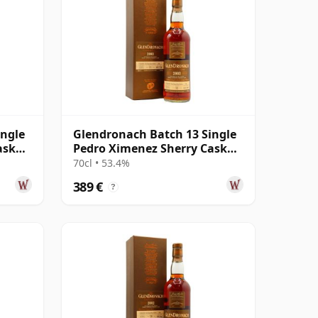
ingle
Glendronach Batch 13 Single
ask
Pedro Ximenez Sherry Cask
#930 2003 12 años
70cl • 53.4%
389 €
?