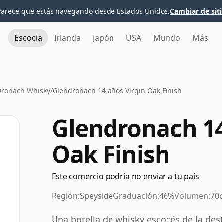
Parece que estás navegando desde Estados Unidos.
Cambiar de sit
Escocia
Irlanda
Japón
USA
Mundo
Más
Dronach Whisky
/
Glendronach 14 años Virgin Oak Finish
Glendronach 14
Oak Finish
Este comercio podría no enviar a tu país
Región:
Speyside
Graduación:
46%
Volumen:
70c
Una botella de whisky escocés de la des