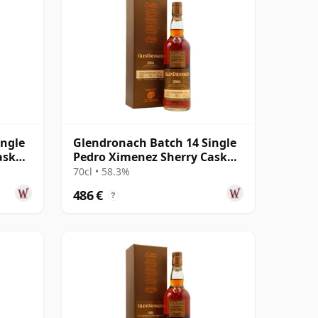
ingle
Glendronach Batch 14 Single
ask
Pedro Ximenez Sherry Cask
#5523 2004 12 años
70cl • 58.3%
486 €
?