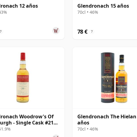
ronach 12 años
Glendronach 15 años
 43%
70cl • 46%
78 €
?
?
dronach Woodrow's Of
Glendronach The Hielan
urgh - Single Cask #2107
años
20 años
 51.9%
70cl • 46%