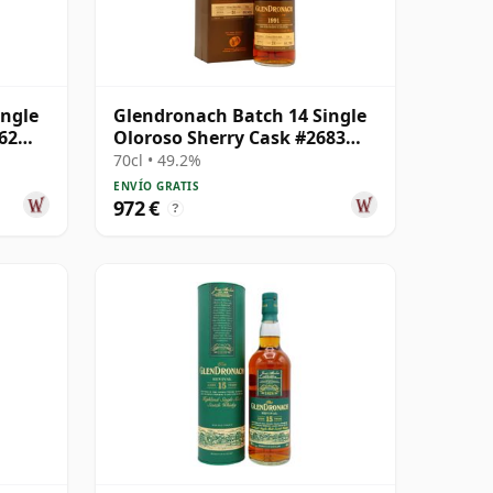
ingle
Glendronach Batch 14 Single
62
Oloroso Sherry Cask #2683
1991 24 años
70cl • 49.2%
ENVÍO GRATIS
972 €
?