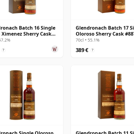
ronach Batch 16 Single
Glendronach Batch 17 S
 Ximenez Sherry Cask
Oloroso Sherry Cask #88
 2006 11 años
2005 13 años
 57.2%
70cl • 55.1%
389 €
?
?
ronach Single Oloroso
Glendronach Batch 11 S