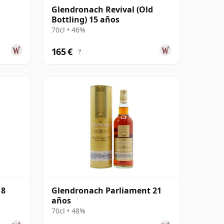
Glendronach Revival (Old
Bottling) 15 años
70cl • 46%
165 €
?
 8
Glendronach Parliament 21
años
70cl • 48%