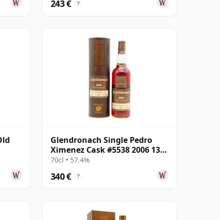
243 €
?
Old
Glendronach Single Pedro
Ximenez Cask #5538 2006 13
años
70cl • 57.4%
340 €
?