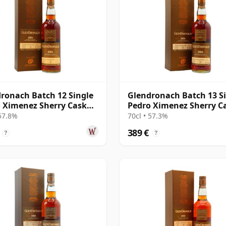
ronach Batch 12 Single
Glendronach Batch 13 S
 Ximenez Sherry Cask
Pedro Ximenez Sherry C
 2004 11 años
#5521 2004 12 años
 57.8%
70cl • 57.3%
389 €
?
?