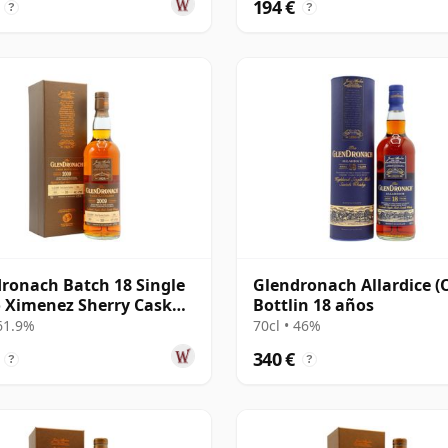
194 €
?
?
ronach Batch 18 Single
Glendronach Allardice (
 Ximenez Sherry Cask
Bottlin 18 años
 2009 10 años
 61.9%
70cl • 46%
340 €
?
?