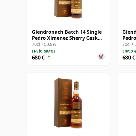
Glendronach Batch 14 Single
Glend
Pedro Ximenez Sherry Cask
Pedro
#2973 1990 26 años
#543 
70cl • 50.8%
70cl •
ENVÍO GRATIS
ENVÍO 
680 €
680 €
?