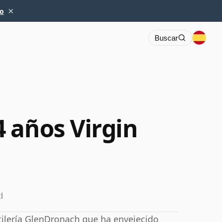
×
io
Buscar
 años Virgin
l
tilería GlenDronach que ha envejecido