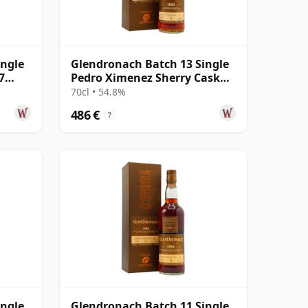
ingle
Glendronach Batch 13 Single
7
Pedro Ximenez Sherry Cask
#4651 2002 13 años
70cl • 54.8%
486 €
?
ingle
Glendronach Batch 11 Single