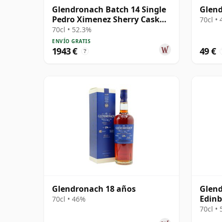
Glendronach Batch 14 Single
Glend
Pedro Ximenez Sherry Cask
70cl •
#1037 1985 30 años
70cl • 52.3%
ENVÍO GRATIS
1943 €
49 €
?
Glendronach 18 años
Glen
Edinb
70cl • 46%
2006 
70cl •