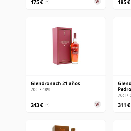
175 €
185 €
?
Glendronach 21 años
Glend
Pedro
70cl • 48%
#2091
70cl •
243 €
311 €
?