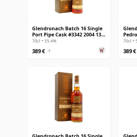
Glendronach Batch 16 Single
Glend
Port Pipe Cask #3342 2004 13
Pedro
años
#1979
70cl • 55.4%
70cl •
389 €
389 €
?
Glendronach Batch 16 Single
Glend