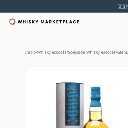
🇺🇸
Inicio
/
Whisky escocés
/
Speyside Whisky escocés
/
Glen