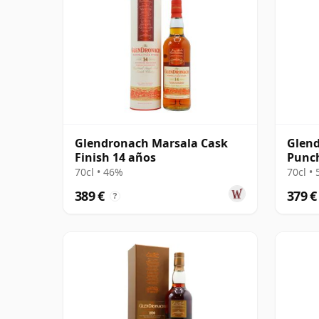
Glendronach Marsala Cask
Glend
Finish 14 años
Punch
1994 
70cl • 46%
70cl •
389 €
379 €
?