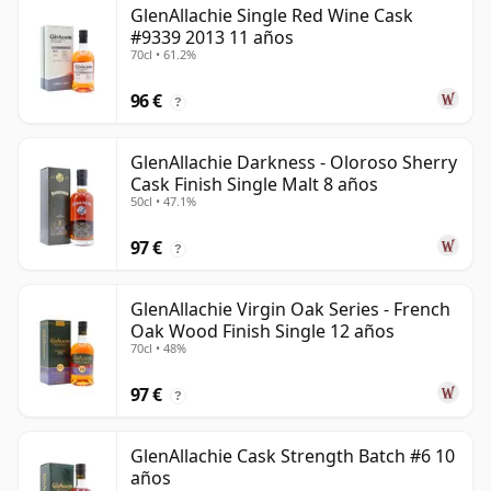
GlenAllachie Single Red Wine Cask
#9339 2013 11 años
70cl • 61.2%
96 €
?
GlenAllachie Darkness - Oloroso Sherry
Cask Finish Single Malt 8 años
50cl • 47.1%
97 €
?
GlenAllachie Virgin Oak Series - French
Oak Wood Finish Single 12 años
70cl • 48%
97 €
?
GlenAllachie Cask Strength Batch #6 10
años