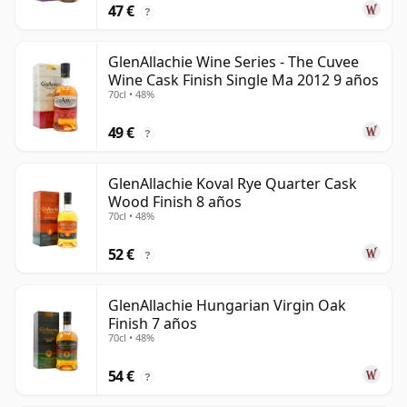
47 €
?
GlenAllachie Wine Series - The Cuvee
Wine Cask Finish Single Ma 2012 9 años
70cl • 48%
49 €
?
GlenAllachie Koval Rye Quarter Cask
Wood Finish 8 años
70cl • 48%
52 €
?
GlenAllachie Hungarian Virgin Oak
Finish 7 años
70cl • 48%
54 €
?