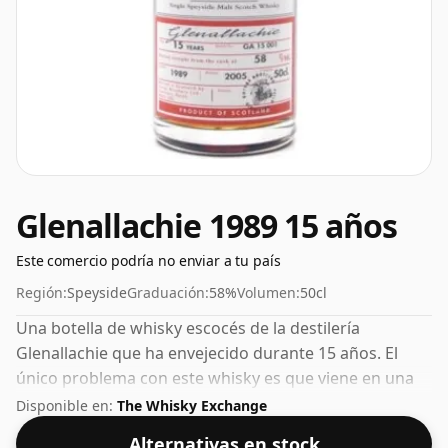
Glenallachie 1989 15 años
Este comercio podría no enviar a tu país
Región:
Speyside
Graduación:
58%
Volumen:
50cl
Una botella de whisky escocés de la destilería
Glenallachie que ha envejecido durante 15 años. El
único problema con este whisky es que viene en una
botella de 50 cl y podría consumirse demasiado
Disponible en:
The Whisky Exchange
rápido.
Alternativas en stock