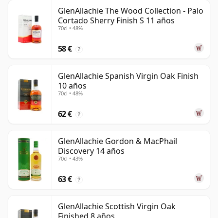
GlenAllachie The Wood Collection - Palo
Cortado Sherry Finish S 11 años
70cl • 48%
58 €
?
GlenAllachie Spanish Virgin Oak Finish
10 años
70cl • 48%
62 €
?
GlenAllachie Gordon & MacPhail
Discovery 14 años
70cl • 43%
63 €
?
GlenAllachie Scottish Virgin Oak
Finished 8 años