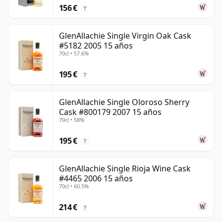
156 €
?
GlenAllachie Single Virgin Oak Cask
#5182 2005 15 años
70cl • 57.6%
195 €
?
GlenAllachie Single Oloroso Sherry
Cask #800179 2007 15 años
70cl • 58%
195 €
?
GlenAllachie Single Rioja Wine Cask
#4465 2006 15 años
70cl • 60.5%
214 €
?