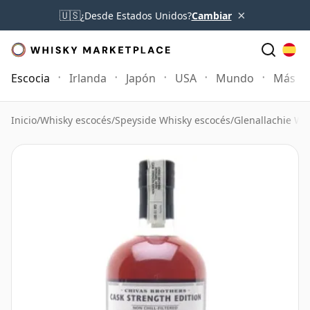
×
🇺🇸
¿Desde Estados Unidos?
Cambiar
Escocia
Irlanda
Japón
USA
Mundo
Más
Inicio
/
Whisky escocés
/
Speyside Whisky escocés
/
Glenallachie Wh