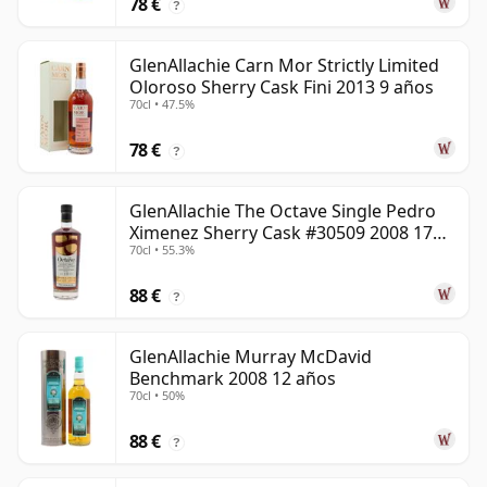
78 €
?
GlenAllachie Carn Mor Strictly Limited
Oloroso Sherry Cask Fini 2013 9 años
70cl • 47.5%
78 €
?
GlenAllachie The Octave Single Pedro
Ximenez Sherry Cask #30509 2008 17
70cl • 55.3%
años
88 €
?
GlenAllachie Murray McDavid
Benchmark 2008 12 años
70cl • 50%
88 €
?