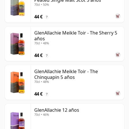
Peated Single Malt Scot 5 años
70cl • 50%
44 €
?
GlenAllachie Meikle Toir - The Sherry 5
años
70cl • 48%
44 €
?
GlenAllachie Meikle Toir - The
Chinquapin 5 años
70cl • 48%
44 €
?
GlenAllachie 12 años
70cl • 46%