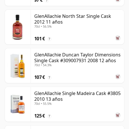
97 €
?
GlenAllachie North Star Single Cask
2012 11 años
70cl • 56.5%
101 €
?
GlenAllachie Duncan Taylor Dimensions
Single Cask #309007931 2008 12 años
70cl • 54.3%
107 €
?
GlenAllachie Single Madeira Cask #3805
2010 13 años
70cl • 55.5%
125 €
?