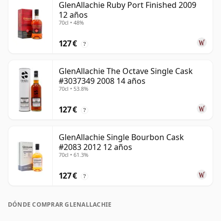
GlenAllachie Ruby Port Finished 2009
12 años
70cl • 48%
127 €
?
GlenAllachie The Octave Single Cask
#3037349 2008 14 años
70cl • 53.8%
127 €
?
GlenAllachie Single Bourbon Cask
#2083 2012 12 años
70cl • 61.3%
127 €
?
DÓNDE COMPRAR GLENALLACHIE