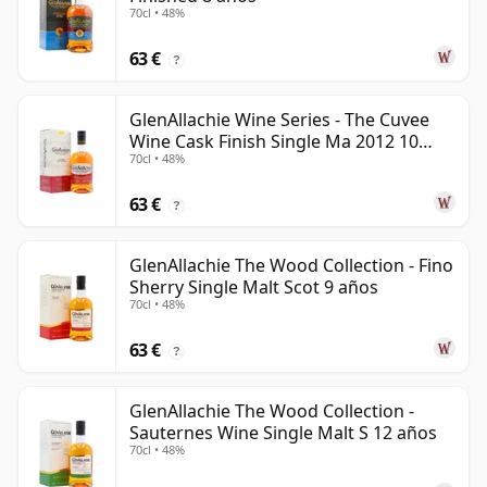
70cl • 48%
63 €
?
GlenAllachie Wine Series - The Cuvee
Wine Cask Finish Single Ma 2012 10
70cl • 48%
años
63 €
?
GlenAllachie The Wood Collection - Fino
Sherry Single Malt Scot 9 años
70cl • 48%
63 €
?
GlenAllachie The Wood Collection -
Sauternes Wine Single Malt S 12 años
70cl • 48%