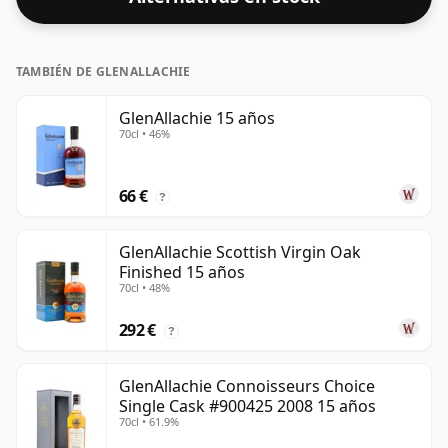
TAMBIÉN DE GLENALLACHIE
GlenAllachie 15 años
70cl • 46%
66 €
?
GlenAllachie Scottish Virgin Oak
Finished 15 años
70cl • 48%
292 €
?
GlenAllachie Connoisseurs Choice
Single Cask #900425 2008 15 años
70cl • 61.9%