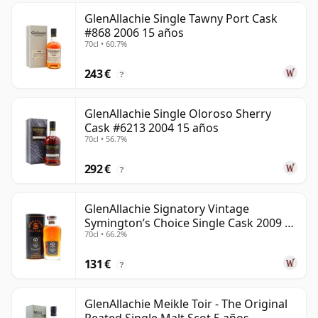
GlenAllachie Single Tawny Port Cask
#868 2006 15 años
70cl • 60.7%
243 €
?
GlenAllachie Single Oloroso Sherry
Cask #6213 2004 15 años
70cl • 56.7%
292 €
?
GlenAllachie Signatory Vintage
Symington’s Choice Single Cask 2009 15
70cl • 66.2%
años
131 €
?
GlenAllachie Meikle Toir - The Original