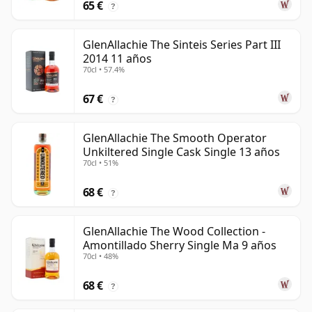
65 €
?
GlenAllachie The Sinteis Series Part III
2014 11 años
70cl • 57.4%
67 €
?
GlenAllachie The Smooth Operator
Unkiltered Single Cask Single 13 años
70cl • 51%
68 €
?
GlenAllachie The Wood Collection -
Amontillado Sherry Single Ma 9 años
70cl • 48%
68 €
?