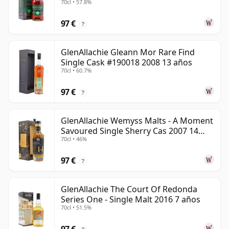
70cl • 57.8%
97 €
?
GlenAllachie Gleann Mor Rare Find
Single Cask #190018 2008 13 años
70cl • 60.7%
97 €
?
GlenAllachie Wemyss Malts - A Moment
Savoured Single Sherry Cas 2007 14
70cl • 46%
años
97 €
?
GlenAllachie The Court Of Redonda
Series One - Single Malt 2016 7 años
70cl • 51.5%