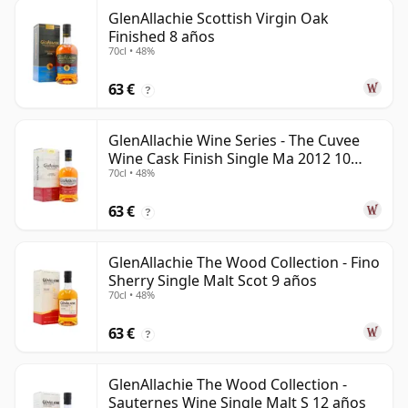
GlenAllachie Scottish Virgin Oak
Finished 8 años
70cl • 48%
63 €
?
GlenAllachie Wine Series - The Cuvee
Wine Cask Finish Single Ma 2012 10
70cl • 48%
años
63 €
?
GlenAllachie The Wood Collection - Fino
Sherry Single Malt Scot 9 años
70cl • 48%
63 €
?
GlenAllachie The Wood Collection -
Sauternes Wine Single Malt S 12 años