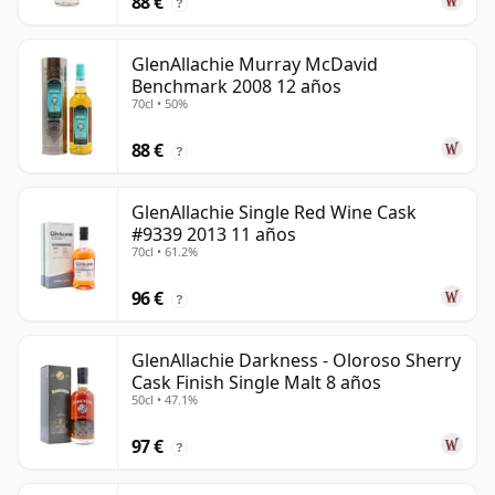
88 €
?
GlenAllachie Murray McDavid
Benchmark 2008 12 años
70cl • 50%
88 €
?
GlenAllachie Single Red Wine Cask
#9339 2013 11 años
70cl • 61.2%
96 €
?
GlenAllachie Darkness - Oloroso Sherry
Cask Finish Single Malt 8 años
50cl • 47.1%
97 €
?