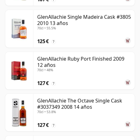
GlenAllachie Single Madeira Cask #3805
2010 13 años
70cl • 55.5%
125 €
?
GlenAllachie Ruby Port Finished 2009
12 años
70cl • 48%
127 €
?
GlenAllachie The Octave Single Cask
#3037349 2008 14 años
70cl • 53.8%
127 €
?