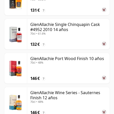
años
131 €
?
GlenAllachie Single Chinquapin Cask
#4952 2010 14 años
70cl • 61.6%
132 €
?
GlenAllachie Port Wood Finish 10 años
70cl • 48%
146 €
?
GlenAllachie Wine Series - Sauternes
Finish 12 años
70cl • 48%
146 €
?