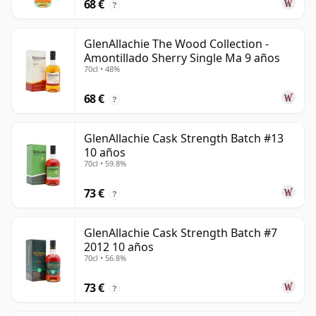
68 €
?
GlenAllachie The Wood Collection -
Amontillado Sherry Single Ma 9 años
70cl • 48%
68 €
?
GlenAllachie Cask Strength Batch #13
10 años
70cl • 59.8%
73 €
?
GlenAllachie Cask Strength Batch #7
2012 10 años
70cl • 56.8%
73 €
?