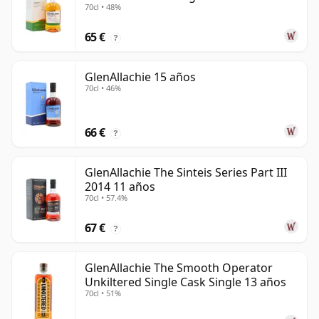
70cl • 48%
65 €
?
GlenAllachie 15 años
70cl • 46%
66 €
?
GlenAllachie The Sinteis Series Part III
2014 11 años
70cl • 57.4%
67 €
?
GlenAllachie The Smooth Operator
Unkiltered Single Cask Single 13 años
70cl • 51%