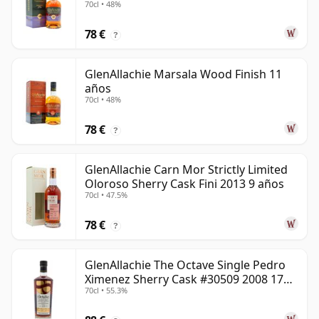
70cl • 48%
78 €
?
GlenAllachie Marsala Wood Finish 11
años
70cl • 48%
78 €
?
GlenAllachie Carn Mor Strictly Limited
Oloroso Sherry Cask Fini 2013 9 años
70cl • 47.5%
78 €
?
GlenAllachie The Octave Single Pedro
Ximenez Sherry Cask #30509 2008 17
70cl • 55.3%
años