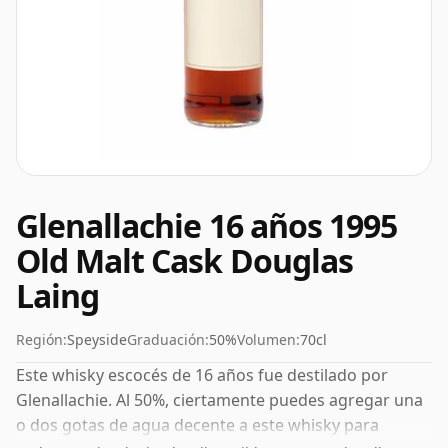
Glenallachie 16 años 1995
Old Malt Cask Douglas
Laing
Región:
Speyside
Graduación:
50%
Volumen:
70cl
Este whisky escocés de 16 años fue destilado por
Glenallachie. Al 50%, ciertamente puedes agregar una
o dos gotas de agua decente a este whisky para