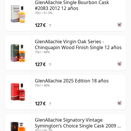
GlenAllachie Single Bourbon Cask
#2083 2012 12 años
70cl • 61.3%
127 €
?
GlenAllachie Virgin Oak Series -
Chinquapin Wood Finish Single 12 años
70cl • 48%
127 €
?
GlenAllachie 2025 Edition 18 años
70cl • 46%
127 €
?
GlenAllachie Signatory Vintage
Symington’s Choice Single Cask 2009 15
70cl • 66.2%