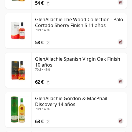
54 €
?
GlenAllachie The Wood Collection - Palo
Cortado Sherry Finish S 11 años
70cl • 48%
58 €
?
GlenAllachie Spanish Virgin Oak Finish
10 años
70cl • 48%
62 €
?
GlenAllachie Gordon & MacPhail
Discovery 14 años
70cl • 43%
63 €
?