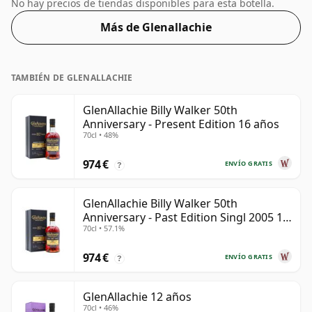
realzar la textura y abrir el espíritu.
No hay precios de tiendas disponibles para esta botella.
Más de Glenallachie
TAMBIÉN DE GLENALLACHIE
GlenAllachie Billy Walker 50th
Anniversary - Present Edition 16 años
70cl • 48%
974 €
ENVÍO GRATIS
?
GlenAllachie Billy Walker 50th
Anniversary - Past Edition Singl 2005 16
70cl • 57.1%
años
974 €
ENVÍO GRATIS
?
GlenAllachie 12 años
70cl • 46%