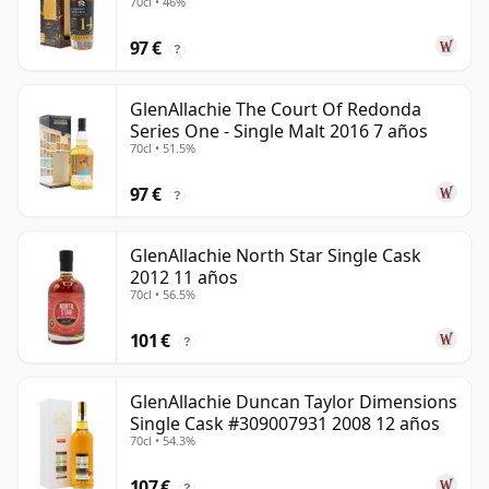
70cl • 46%
años
97 €
?
GlenAllachie The Court Of Redonda
Series One - Single Malt 2016 7 años
70cl • 51.5%
97 €
?
GlenAllachie North Star Single Cask
2012 11 años
70cl • 56.5%
101 €
?
GlenAllachie Duncan Taylor Dimensions
Single Cask #309007931 2008 12 años
70cl • 54.3%
107 €
?