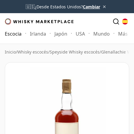
×
🇺🇸
¿Desde Estados Unidos?
Cambiar
Escocia
Irlanda
Japón
USA
Mundo
Más
Inicio
/
Whisky escocés
/
Speyside Whisky escocés
/
Glenallachie Wh