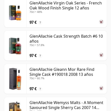
GlenAllachie Virgin Oak Series - French
Oak Wood Finish Single 12 años
70cl • 48%
97 €
?
GlenAllachie Cask Strength Batch #6 10
años
70cl • 57.8%
97 €
?
GlenAllachie Gleann Mor Rare Find
Single Cask #190018 2008 13 años
70cl • 60.7%
97 €
?
GlenAllachie Wemyss Malts - A Moment
Savoured Single Sherry Cas 2007 14