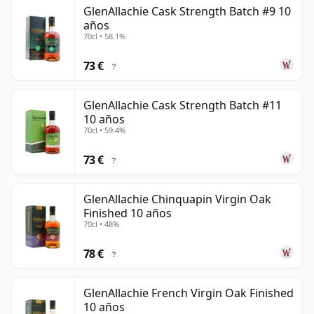
GlenAllachie Cask Strength Batch #9 10
años
70cl • 58.1%
73 €
?
GlenAllachie Cask Strength Batch #11
10 años
70cl • 59.4%
73 €
?
GlenAllachie Chinquapin Virgin Oak
Finished 10 años
70cl • 48%
78 €
?
GlenAllachie French Virgin Oak Finished
10 años