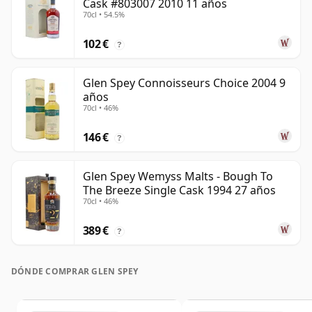
Cask #803007 2010 11 años
70cl • 54.5%
102 €
?
Glen Spey Connoisseurs Choice 2004 9
años
70cl • 46%
146 €
?
Glen Spey Wemyss Malts - Bough To
The Breeze Single Cask 1994 27 años
70cl • 46%
389 €
?
DÓNDE COMPRAR GLEN SPEY