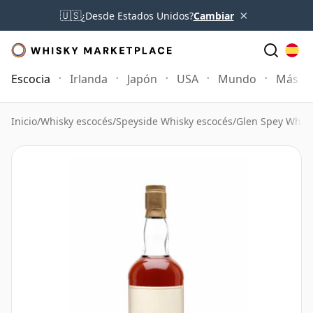
×
🇺🇸
¿Desde Estados Unidos?
Cambiar
Escocia
Irlanda
Japón
USA
Mundo
Más
Inicio
/
Whisky escocés
/
Speyside Whisky escocés
/
Glen Spey Whis