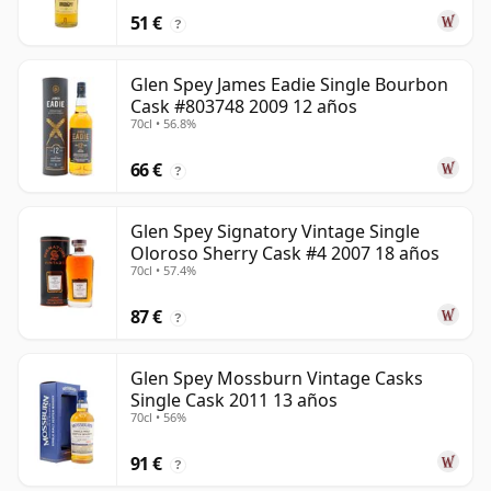
51 €
?
Glen Spey James Eadie Single Bourbon
Cask #803748 2009 12 años
70cl • 56.8%
66 €
?
Glen Spey Signatory Vintage Single
Oloroso Sherry Cask #4 2007 18 años
70cl • 57.4%
87 €
?
Glen Spey Mossburn Vintage Casks
Single Cask 2011 13 años
70cl • 56%
91 €
?