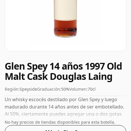
Glen Spey 14 años 1997 Old
Malt Cask Douglas Laing
Región:
Speyside
Graduación:
50%
Volumen:
70cl
Un whisky escocés destilado por Glen Spey y luego
madurado durante 14 años antes de ser embotellado.
Al 50%, ciertamente puedes agregar una o dos gotas
de agua decente a este whisky para realzar la textura y
No hay precios de tiendas disponibles para esta botella.
abrir el espíritu.