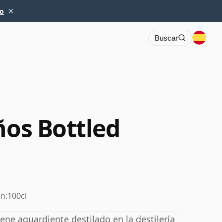
×
io
Buscar
ños Bottled
n:
100cl
ene aguardiente destilado en la destilería