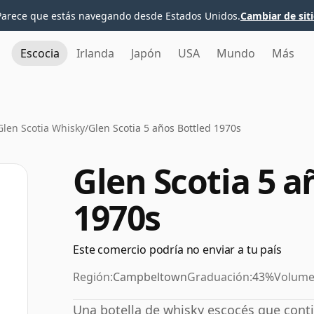
Parece que estás navegando desde Estados Unidos.
Cambiar de sit
Escocia
Irlanda
Japón
USA
Mundo
Más
Glen Scotia Whisky
/
Glen Scotia 5 años Bottled 1970s
Glen Scotia 5 a
1970s
Este comercio podría no enviar a tu país
Región:
Campbeltown
Graduación:
43%
Volume
Una botella de whisky escocés que conti