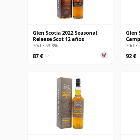
Glen Scotia 2022 Seasonal
Glen 
Release Scot 12 años
Campb
14 añ
70cl • 53.3%
70cl •
87 €
92 €
?