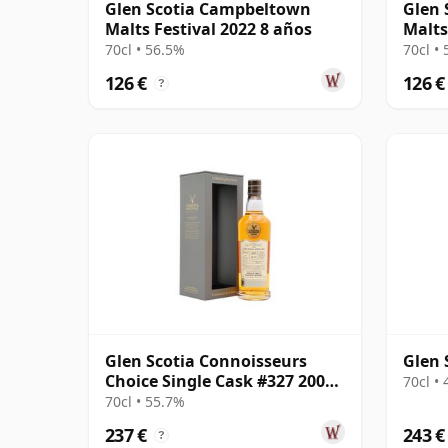
Glen Scotia Campbeltown
Glen 
Malts Festival 2022 8 años
Malts
70cl • 56.5%
70cl •
126 €
126 €
?
Glen Scotia Connoisseurs
Glen 
Choice Single Cask #327 2000
70cl •
24 años
70cl • 55.7%
237 €
243 €
?