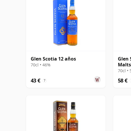
Glen Scotia 12 años
Glen 
Malts
70cl • 46%
70cl •
43 €
58 €
?