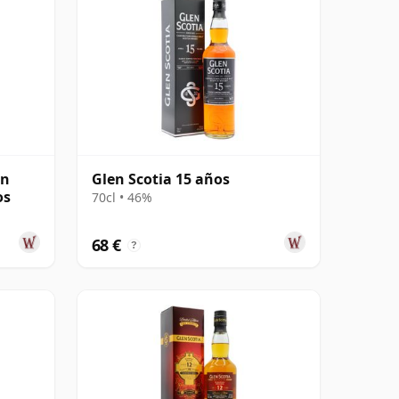
wn
Glen Scotia 15 años
os
70cl • 46%
68 €
?