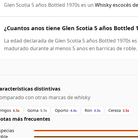
Glen Scotia 5 años Bottled 1970s es un
Whisky escocés de
¿Cuantos anos tiene Glen Scotia 5 años Bottled 
La edad declarada de Glen Scotia 5 años Bottled 1970s es 
madurado durante al menos 5 anos en barricas de roble.
aracterísticas distintivas
omparado con otras marcas de whisky
Higos
Goma
Oporto
Ron
Cereza
6.3x
5.7x
4.4x
4.3x
3.5x
otas más frecuentes
specias
oble