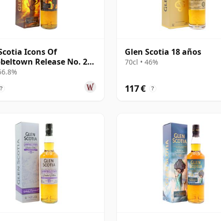
Scotia Icons Of
Glen Scotia 18 años
eltown Release No. 2
70cl • 46%
os
 56.8%
117 €
?
?