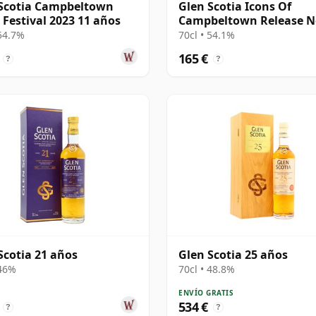
Scotia Campbeltown
Glen Scotia Icons Of
 Festival 2023 11 años
Campbeltown Release N
12 años
 54.7%
70cl • 54.1%
165 €
?
?
Scotia 21 años
Glen Scotia 25 años
 46%
70cl • 48.8%
ENVÍO GRATIS
534 €
?
?