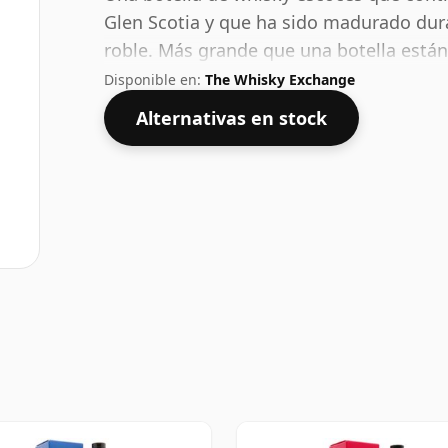
Glen Scotia y que ha sido madurado dur
roble. Más grande que una botella están
recipiente de 100 cl.
Disponible en:
The Whisky Exchange
Alternativas en stock