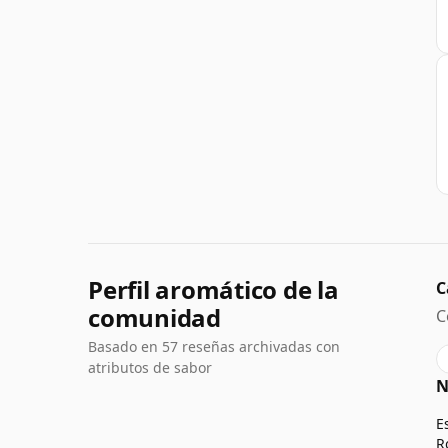
Perfil aromático de la
C
comunidad
C
Basado en 57 reseñas archivadas con
atributos de sabor
N
E
R