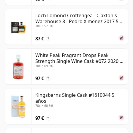
Loch Lomond Croftengea - Claxton's
Warehouse 8 - Pedro Ximenez 2017 5
70cl • 57.5%
años
87 €
?
White Peak Fragrant Drops Peak
Strength Single Wine Cask #072 2020 5
70cl • 69.8%
años
97 €
?
Kingsbarns Single Cask #1610944 5
años
70cl • 60.5%
97 €
?