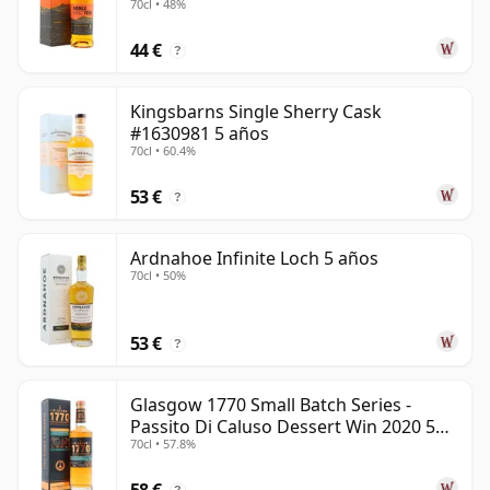
70cl • 48%
44 €
?
Kingsbarns Single Sherry Cask
#1630981 5 años
70cl • 60.4%
53 €
?
Ardnahoe Infinite Loch 5 años
70cl • 50%
53 €
?
Glasgow 1770 Small Batch Series -
Passito Di Caluso Dessert Win 2020 5
70cl • 57.8%
años
58 €