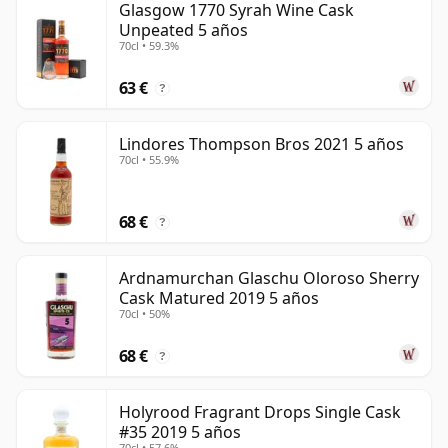
Glasgow 1770 Syrah Wine Cask
Unpeated 5 años
70cl • 59.3%
63 €
?
Lindores Thompson Bros 2021 5 años
70cl • 55.9%
68 €
?
Ardnamurchan Glaschu Oloroso Sherry
Cask Matured 2019 5 años
70cl • 50%
68 €
?
Holyrood Fragrant Drops Single Cask
#35 2019 5 años
70cl • 57.6%