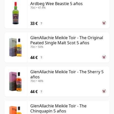
Ardbeg Wee Beastie 5 años
than 5 years.
70cl • 47.4%
Once a whisky is bottled it ceases its maturation,
unlike wine which continues to age in the bottle, so
33 €
?
cinco year old whisky is frozen in time and will be
considered 5 forever.
GlenAllachie Meikle Toir - The Original
Peated Single Malt Scot 5 años
70cl • 50%
44 €
?
GlenAllachie Meikle Toir - The Sherry 5
años
70cl • 48%
44 €
?
GlenAllachie Meikle Toir - The
Chinquapin 5 años