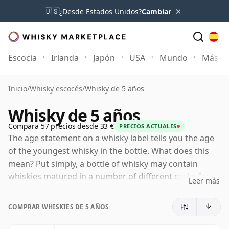
×
🇺🇸
¿Desde Estados Unidos?
Cambiar
Escocia
Irlanda
Japón
USA
Mundo
Más
Inicio
/
Whisky escocés
/
Whisky de 5 años
Whisky de 5 años
Compara 57 precios desde 33 €
PRECIOS ACTUALES
The age statement on a whisky label tells you the age
of the youngest whisky in the bottle. What does this
mean? Put simply, a bottle of whisky may contain
whiskies matured in a number of different casks for
Leer más
different periods of time. If the label says that the
whisky is 5 Years Old (or cinco Years Old) then,
COMPRAR WHISKIES DE 5 AÑOS
although it may contain older whiskies, you can be
certain that none of the components are any younger