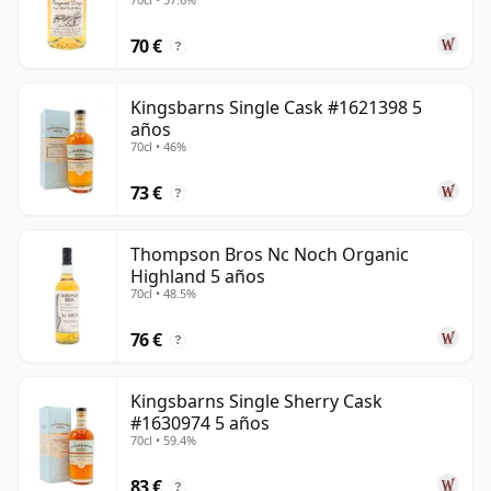
70 €
?
Kingsbarns Single Cask #1621398 5
años
70cl • 46%
73 €
?
Thompson Bros Nc Noch Organic
Highland 5 años
70cl • 48.5%
76 €
?
Kingsbarns Single Sherry Cask
#1630974 5 años
70cl • 59.4%
83 €
?