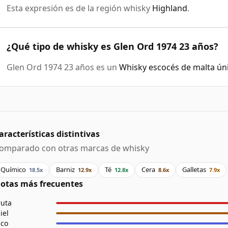
Esta expresión es de la región whisky
Highland
.
¿Qué tipo de whisky es Glen Ord 1974 23 años?
Glen Ord 1974 23 años es un
Whisky escocés de malta ún
aracterísticas distintivas
omparado con otras marcas de whisky
Químico
Barniz
Té
Cera
Galletas
18.5x
12.9x
12.8x
8.6x
7.9x
otas más frecuentes
ruta
iel
ico