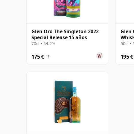
Glen Ord The Singleton 2022
Glen 
Special Release 15 años
Whis
Singl
70cl • 54.2%
50cl •
175 €
195 €
?