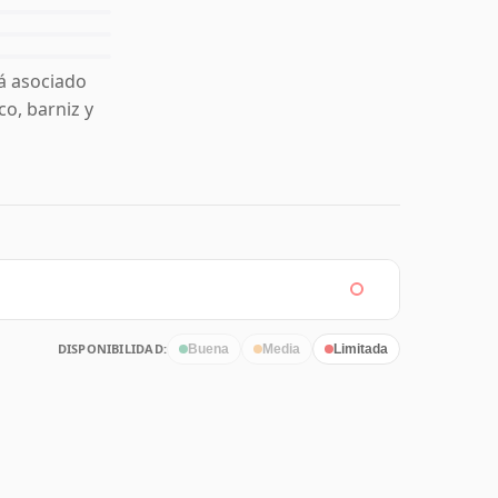
á asociado
co, barniz y
DISPONIBILIDAD:
Buena
Media
Limitada