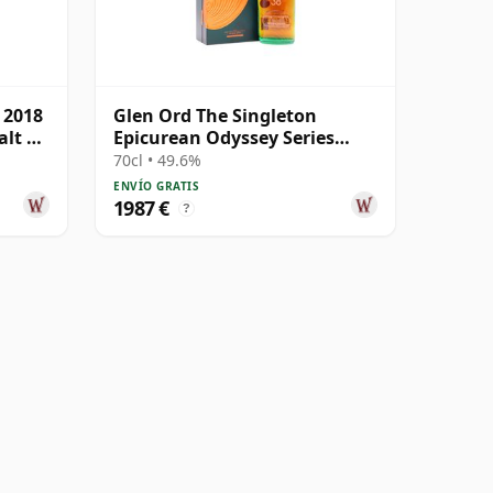
 2018
Glen Ord The Singleton
alt S
Epicurean Odyssey Series
Single Malt 38 años
70cl • 49.6%
ENVÍO GRATIS
1987 €
?