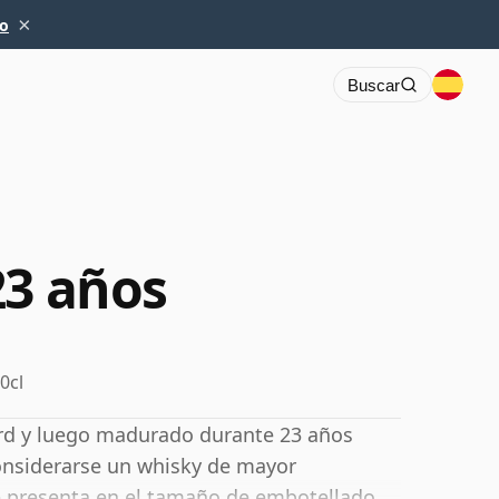
×
io
Buscar
23 años
0cl
Ord y luego madurado durante 23 años
onsiderarse un whisky de mayor
e presenta en el tamaño de embotellado