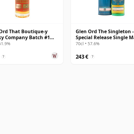
Ord That Boutique-y
Glen Ord The Singleton -
ky Company Batch #1
Special Release Single M
e Mal 20 años
14 años
 51.9%
70cl • 57.6%
243 €
?
?