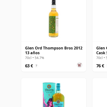
Glen Ord Thompson Bros 2012
Glen 
13 años
Cask 
Singl
70cl • 54.7%
70cl •
63 €
76 €
?