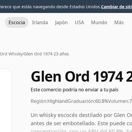
Parece que estás navegando desde Estados Unidos.
Cambiar de sit
Escocia
Irlanda
Japón
USA
Mundo
Más
 Ord Whisky
/
Glen Ord 1974 23 años
Glen Ord 1974 
Este comercio podría no enviar a tu país
Región:
Highland
Graduación:
60.8%
Volumen:
7
Un whisky escocés destilado por Glen 
antes de ser embotellado. Este puede c
concentración, con un ABV del 60,8%. S