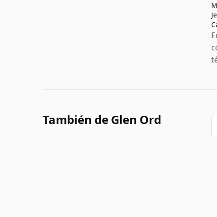
M
J
C
E
c
t
También de Glen Ord