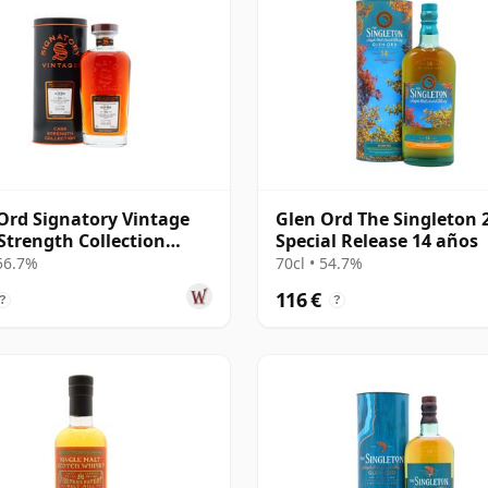
Ord Signatory Vintage
Glen Ord The Singleton 
Strength Collection
Special Release 14 años
e 2009 16 años
 56.7%
70cl • 54.7%
116 €
?
?