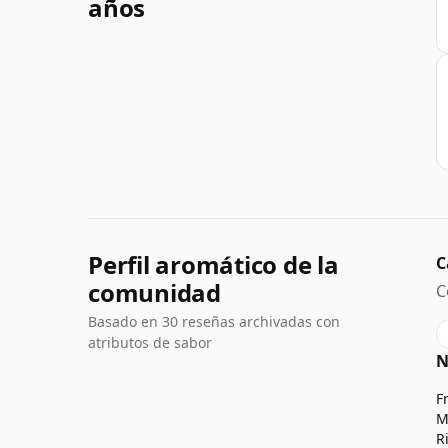
años
Perfil aromático de la
C
comunidad
C
Basado en 30 reseñas archivadas con
atributos de sabor
N
F
M
R