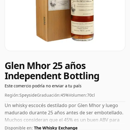
Glen Mhor 25 años
Independent Bottling
Este comercio podría no enviar a tu país
Región:
Speyside
Graduación:
45%
Volumen:
70cl
Un whisky escocés destilado por Glen Mhor y luego
madurado durante 25 años antes de ser embotellado.
Muchos consideran que el 45% es un buen ABV para
experimentar la "sensación en boca" y el sabor pleno
Disponible en:
The Whisky Exchange