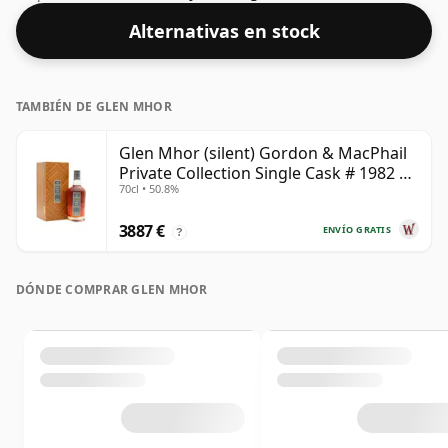
del whisky.
Alternativas en stock
TAMBIÉN DE GLEN MHOR
Glen Mhor (silent) Gordon & MacPhail
Private Collection Single Cask # 1982 40
70cl • 50.8%
años
3887 €
ENVÍO GRATIS
?
DÓNDE COMPRAR GLEN MHOR