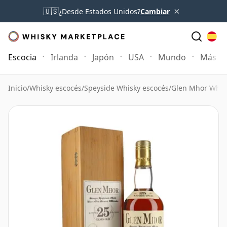
×
🇺🇸
¿Desde Estados Unidos?
Cambiar
Escocia
Irlanda
Japón
USA
Mundo
Más
Inicio
/
Whisky escocés
/
Speyside Whisky escocés
/
Glen Mhor Whis