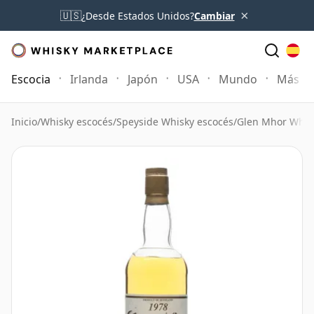
×
🇺🇸
¿Desde Estados Unidos?
Cambiar
Escocia
Irlanda
Japón
USA
Mundo
Más
Inicio
/
Whisky escocés
/
Speyside Whisky escocés
/
Glen Mhor Whis