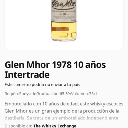
Glen Mhor 1978 10 años
Intertrade
Este comercio podría no enviar a tu país
Región:
Speyside
Graduación:
65.3%
Volumen:
75cl
Embotellado con 10 años de edad, este whisky escocés
Glen Mhor es un gran ejemplo de la producción de la
destilería. Se trata de un embotellado independiente
de la respetada empresa de whisky Intertrade. Este
Disponible en:
The Whisky Exchange