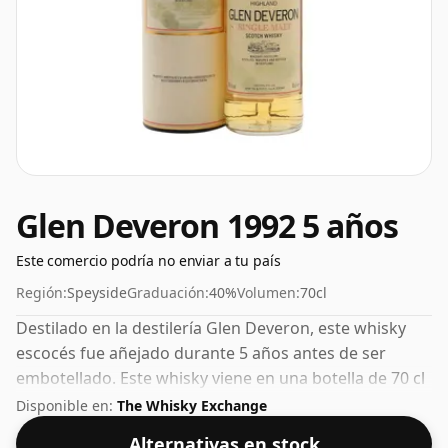
Glen Deveron 1992 5 años
Este comercio podría no enviar a tu país
Región:
Speyside
Graduación:
40%
Volumen:
70cl
Destilado en la destilería Glen Deveron, este whisky
escocés fue añejado durante 5 años antes de ser
embotellado. Este whisky viene en una botella de 70 cl
y se embotelló con una concentración del 40%.
Disponible en:
The Whisky Exchange
Alternativas en stock