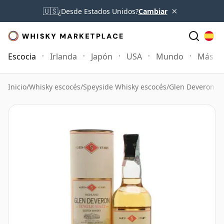
×
🇺🇸
¿Desde Estados Unidos?
Cambiar
Escocia
Irlanda
Japón
USA
Mundo
Más
Inicio
/
Whisky escocés
/
Speyside Whisky escocés
/
Glen Deveron W