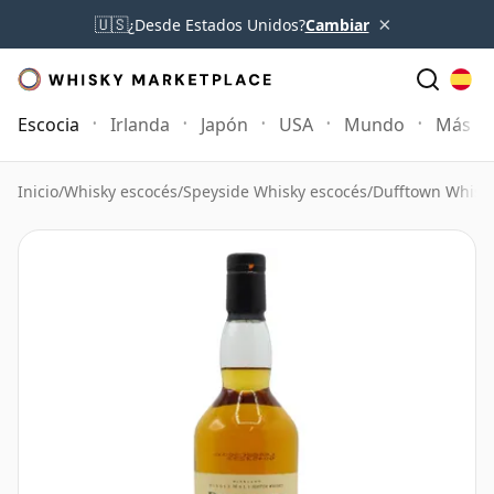
×
🇺🇸
¿Desde Estados Unidos?
Cambiar
Escocia
Irlanda
Japón
USA
Mundo
Más
Inicio
/
Whisky escocés
/
Speyside Whisky escocés
/
Dufftown Whisk