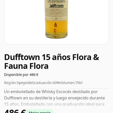
Dufftown 15 años Flora &
Fauna Flora
Disponible por 486 €
Región:
Speyside
Graduación:
43%
Volumen:
70cl
Un embotellado de Whisky Escocés destilado por
Dufftown en su destilería y luego envejecido durante
15 años. Embotellado con una graduación ideal para
486 €
beber del 43%, el nivel perfecto para disfrutar de la
Mejor precio