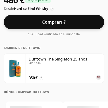
textura y la sensación en boca del espirituoso.
Desde
Hard to Find Whisky
?
Comprar
18+ · Edad verificada en el minorista
TAMBIÉN DE DUFFTOWN
Dufftown The Singleton 25 años
70cl • 43%
350 €
?
DÓNDE COMPRAR DUFFTOWN