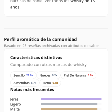
barricas de roble. Ver todos los
whisky de 15
anos
.
Perfil aromático de la comunidad
Basado en 25 reseñas archivadas con atributos de sabor
Características distintivas
Comparado con otras marcas de whisky
Sencillo
Nueces
Piel De Naranja
21.0x
9.2x
6.9x
Almendras
Heno
6.7x
6.1x
Notas más frecuentes
Jerez
Ligero
Malta