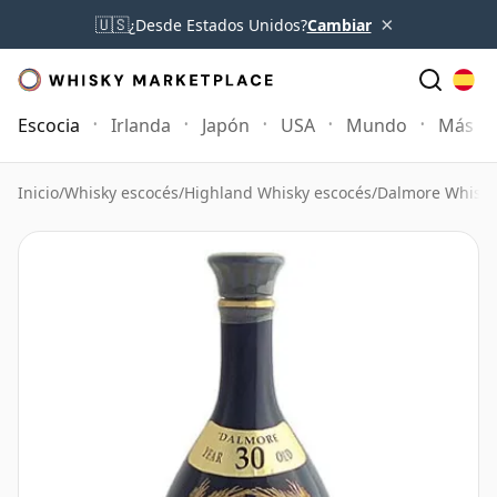
×
🇺🇸
¿Desde Estados Unidos?
Cambiar
Escocia
Irlanda
Japón
USA
Mundo
Más
Inicio
/
Whisky escocés
/
Highland Whisky escocés
/
Dalmore Whisky