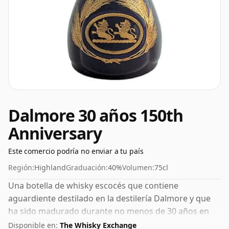
Dalmore 30 años 150th
Anniversary
Este comercio podría no enviar a tu país
Región:
Highland
Graduación:
40%
Volumen:
75cl
Una botella de whisky escocés que contiene
aguardiente destilado en la destilería Dalmore y que
ha sido madurado durante no menos de 30 años en
barricas de roble. El ABV de este embotellado es del
Disponible en:
The Whisky Exchange