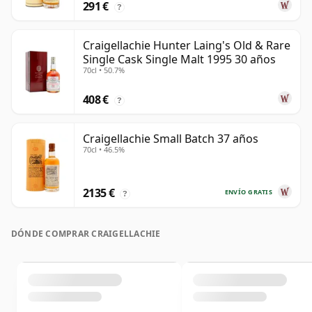
291 €
?
Craigellachie Hunter Laing's Old & Rare
Single Cask Single Malt 1995 30 años
70cl • 50.7%
408 €
?
Craigellachie Small Batch 37 años
70cl • 46.5%
2135 €
ENVÍO GRATIS
?
DÓNDE COMPRAR CRAIGELLACHIE