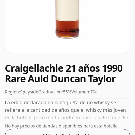
Craigellachie 21 años 1990
Rare Auld Duncan Taylor
Región:
Speyside
Graduación:
55%
Volumen:
70cl
La edad declarada en la etiqueta de un whisky se
refiere a la cantidad de años que el whisky más joven
de la botella pasó madurando en barricas de roble. En
el caso de este Whisky Escocés de Craigellachie tiene
No hay precios de tiendas disponibles para esta botella.
21 años. Embotellado con una agradable graduación