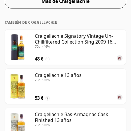
Más de Craigellachie
del 55%, este whisky viene en una botella de 70 cl.
TAMBIÉN DE CRAIGELLACHIE
Craigellachie Signatory Vintage Un-
Chillfiltered Collection Sing 2009 16
70cl • 46%
años
48 €
?
Craigellachie 13 años
70cl • 46%
53 €
?
Craigellachie Bas-Armagnac Cask
Finished 13 años
70cl • 46%