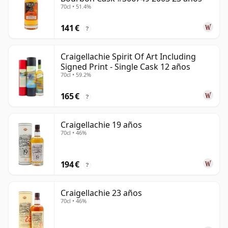
70cl • 51.4%
141 €
?
Craigellachie Spirit Of Art Including
Signed Print - Single Cask 12 años
70cl • 59.2%
165 €
?
Craigellachie 19 años
70cl • 46%
194 €
?
Craigellachie 23 años
70cl • 46%