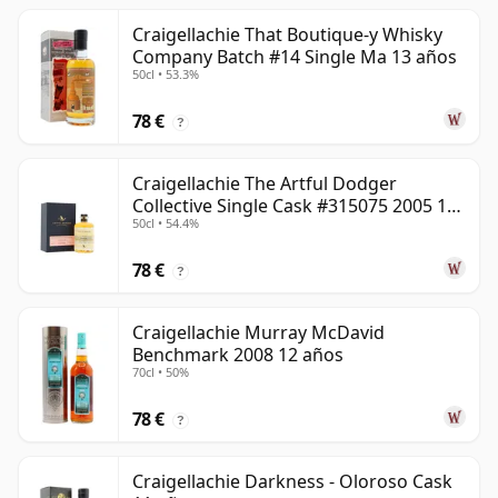
Craigellachie That Boutique-y Whisky
Company Batch #14 Single Ma 13 años
50cl • 53.3%
78 €
?
Craigellachie The Artful Dodger
Collective Single Cask #315075 2005 18
50cl • 54.4%
años
78 €
?
Craigellachie Murray McDavid
Benchmark 2008 12 años
70cl • 50%
78 €
?
Craigellachie Darkness - Oloroso Cask