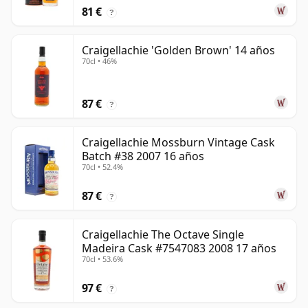
81 €
?
Craigellachie 'Golden Brown' 14 años
70cl • 46%
87 €
?
Craigellachie Mossburn Vintage Cask
Batch #38 2007 16 años
70cl • 52.4%
87 €
?
Craigellachie The Octave Single
Madeira Cask #7547083 2008 17 años
70cl • 53.6%
97 €
?