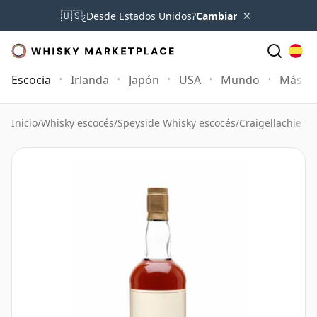
×
🇺🇸
¿Desde Estados Unidos?
Cambiar
Escocia
Irlanda
Japón
USA
Mundo
Más
Inicio
/
Whisky escocés
/
Speyside Whisky escocés
/
Craigellachie W