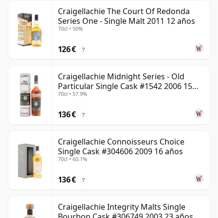
Craigellachie The Court Of Redonda
Series One - Single Malt 2011 12 años
70cl • 50%
126 €
?
Craigellachie Midnight Series - Old
Particular Single Cask #1542 2006 15
70cl • 57.9%
años
136 €
?
Craigellachie Connoisseurs Choice
Single Cask #304606 2009 16 años
70cl • 60.1%
136 €
?
Craigellachie Integrity Malts Single
Bourbon Cask #306749 2003 23 años