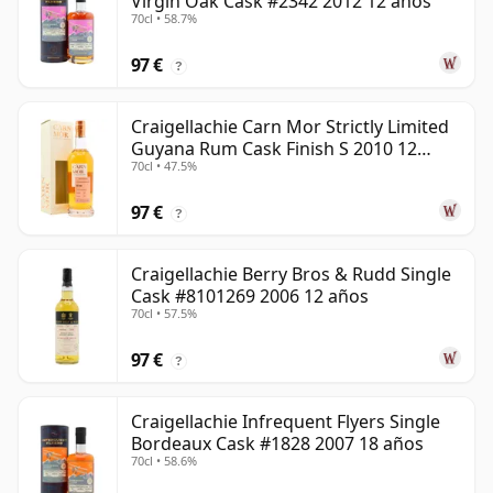
Virgin Oak Cask #2342 2012 12 años
70cl • 58.7%
97 €
?
Craigellachie Carn Mor Strictly Limited
Guyana Rum Cask Finish S 2010 12
70cl • 47.5%
años
97 €
?
Craigellachie Berry Bros & Rudd Single
Cask #8101269 2006 12 años
70cl • 57.5%
97 €
?
Craigellachie Infrequent Flyers Single
Bordeaux Cask #1828 2007 18 años
70cl • 58.6%