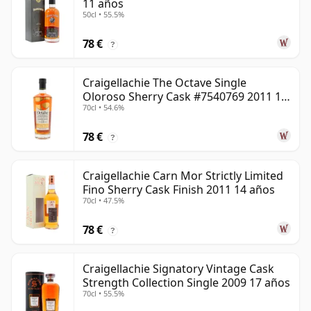
11 años
50cl • 55.5%
78 €
?
Craigellachie The Octave Single
Oloroso Sherry Cask #7540769 2011 13
70cl • 54.6%
años
78 €
?
Craigellachie Carn Mor Strictly Limited
Fino Sherry Cask Finish 2011 14 años
70cl • 47.5%
78 €
?
Craigellachie Signatory Vintage Cask
Strength Collection Single 2009 17 años
70cl • 55.5%