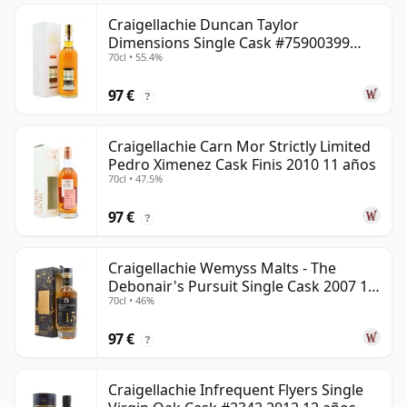
Craigellachie Duncan Taylor
Dimensions Single Cask #75900399
70cl • 55.4%
2008 12 años
97 €
?
Craigellachie Carn Mor Strictly Limited
Pedro Ximenez Cask Finis 2010 11 años
70cl • 47.5%
97 €
?
Craigellachie Wemyss Malts - The
Debonair's Pursuit Single Cask 2007 15
70cl • 46%
años
97 €
?
Craigellachie Infrequent Flyers Single