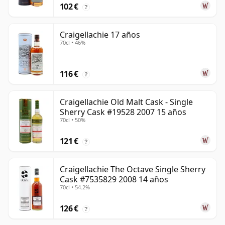
102 €
?
Craigellachie 17 años
70cl • 46%
116 €
?
Craigellachie Old Malt Cask - Single
Sherry Cask #19528 2007 15 años
70cl • 50%
121 €
?
Craigellachie The Octave Single Sherry
Cask #7535829 2008 14 años
70cl • 54.2%
126 €
?