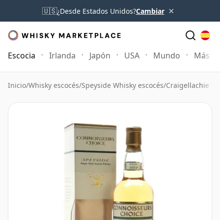
×
🇺🇸
¿Desde Estados Unidos?
Cambiar
Escocia
Irlanda
Japón
USA
Mundo
Más
Inicio
/
Whisky escocés
/
Speyside Whisky escocés
/
Craigellachie W