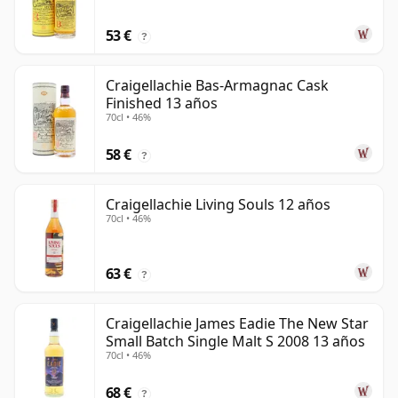
53 €
?
Craigellachie Bas-Armagnac Cask
Finished 13 años
70cl • 46%
58 €
?
Craigellachie Living Souls 12 años
70cl • 46%
63 €
?
Craigellachie James Eadie The New Star
Small Batch Single Malt S 2008 13 años
70cl • 46%
68 €
?