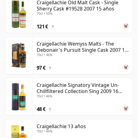
Craigellachie Old Malt Cask - Single
Sherry Cask #19528 2007 15 años
70cl • 50%
121 €
?
Craigellachie Wemyss Malts - The
Debonair's Pursuit Single Cask 2007 15
70cl • 46%
años
97 €
?
Craigellachie Signatory Vintage Un-
Chillfiltered Collection Sing 2009 16
70cl • 46%
años
48 €
?
Craigellachie 13 años
70cl • 46%