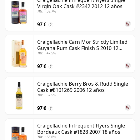
Craigellachie Infrequent Flyers Single
Virgin Oak Cask #2342 2012 12 años
70cl • 58.7%
97 €
?
Craigellachie Carn Mor Strictly Limited
Guyana Rum Cask Finish S 2010 12
70cl • 47.5%
años
97 €
?
Craigellachie Berry Bros & Rudd Single
Cask #8101269 2006 12 años
70cl • 57.5%
97 €
?
Craigellachie Infrequent Flyers Single
Bordeaux Cask #1828 2007 18 años
70cl • 58.6%