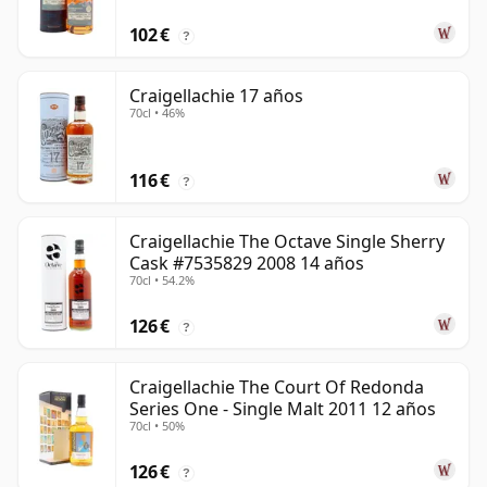
102 €
?
Craigellachie 17 años
70cl • 46%
116 €
?
Craigellachie The Octave Single Sherry
Cask #7535829 2008 14 años
70cl • 54.2%
126 €
?
Craigellachie The Court Of Redonda
Series One - Single Malt 2011 12 años
70cl • 50%
126 €
?