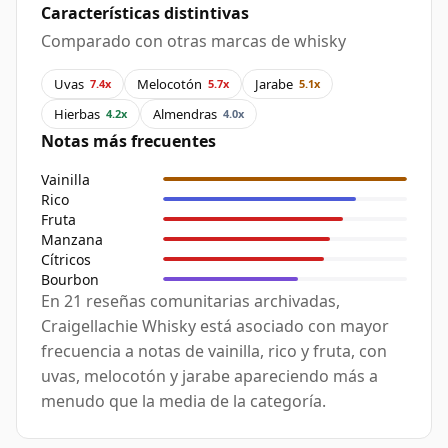
Características distintivas
Comparado con otras marcas de whisky
Uvas
Melocotón
Jarabe
7.4x
5.7x
5.1x
Hierbas
Almendras
4.2x
4.0x
Notas más frecuentes
Vainilla
Rico
Fruta
Manzana
Cítricos
Bourbon
En 21 reseñas comunitarias archivadas,
Craigellachie Whisky está asociado con mayor
frecuencia a notas de vainilla, rico y fruta, con
uvas, melocotón y jarabe apareciendo más a
menudo que la media de la categoría.