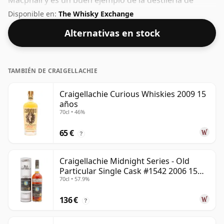
Macphail y es un buen ejemplo de la destilería de
Speyside. El ABV de este embotellado es del 40% y el
Disponible en:
The Whisky Exchange
tamaño de la botella es estándar de 70 cl.
Alternativas en stock
TAMBIÉN DE CRAIGELLACHIE
Craigellachie Curious Whiskies 2009 15
años
70cl • 46%
65 €
?
Craigellachie Midnight Series - Old
Particular Single Cask #1542 2006 15
70cl • 57.9%
años
136 €
?