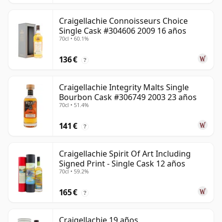
Craigellachie Connoisseurs Choice
Single Cask #304606 2009 16 años
70cl • 60.1%
136 €
?
Craigellachie Integrity Malts Single
Bourbon Cask #306749 2003 23 años
70cl • 51.4%
141 €
?
Craigellachie Spirit Of Art Including
Signed Print - Single Cask 12 años
70cl • 59.2%
165 €
?
Craigellachie 19 años