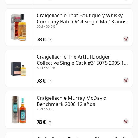
Craigellachie That Boutique-y Whisky
Company Batch #14 Single Ma 13 años
50cl • 53.3%
78 €
?
Craigellachie The Artful Dodger
Collective Single Cask #315075 2005 18
50cl • 54.4%
años
78 €
?
Craigellachie Murray McDavid
Benchmark 2008 12 años
70cl • 50%
78 €
?