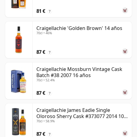
81 €
?
Craigellachie 'Golden Brown' 14 años
70cl • 46%
87 €
?
Craigellachie Mossburn Vintage Cask
Batch #38 2007 16 años
70cl • 52.4%
87 €
?
Craigellachie James Eadie Single
Oloroso Sherry Cask #373077 2014 10
70cl • 58.9%
años
87 €
?