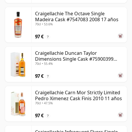
Craigellachie The Octave Single
Madeira Cask #7547083 2008 17 años
70cl • 53.6%
97 €
?
Craigellachie Duncan Taylor
Dimensions Single Cask #75900399
70cl • 55.4%
2008 12 años
97 €
?
Craigellachie Carn Mor Strictly Limited
Pedro Ximenez Cask Finis 2010 11 años
70cl • 47.5%
97 €
?