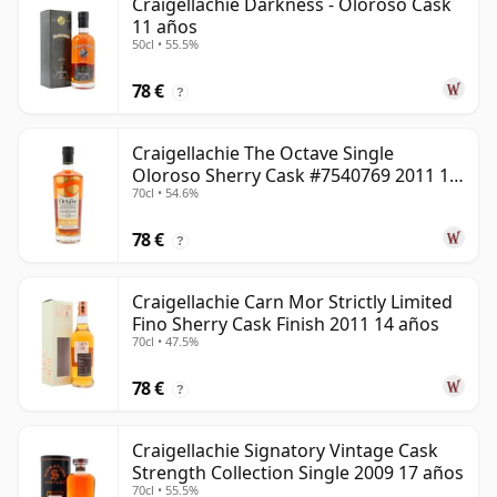
Craigellachie Darkness - Oloroso Cask
11 años
50cl • 55.5%
78 €
?
Craigellachie The Octave Single
Oloroso Sherry Cask #7540769 2011 13
70cl • 54.6%
años
78 €
?
Craigellachie Carn Mor Strictly Limited
Fino Sherry Cask Finish 2011 14 años
70cl • 47.5%
78 €
?
Craigellachie Signatory Vintage Cask
Strength Collection Single 2009 17 años
70cl • 55.5%