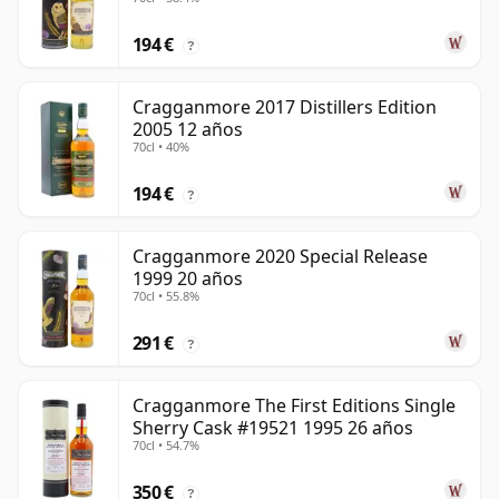
194 €
?
Cragganmore 2017 Distillers Edition
2005 12 años
70cl • 40%
194 €
?
Cragganmore 2020 Special Release
1999 20 años
70cl • 55.8%
291 €
?
Cragganmore The First Editions Single
Sherry Cask #19521 1995 26 años
70cl • 54.7%
350 €
?