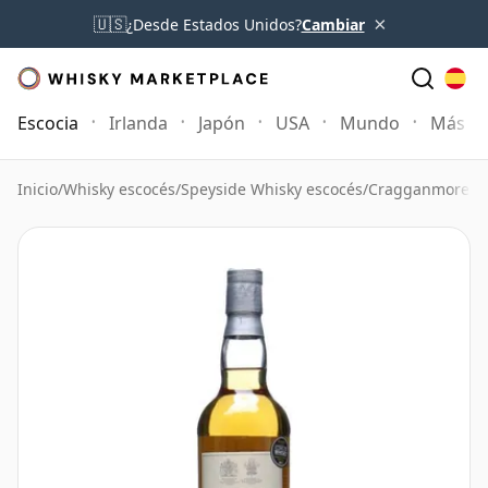
×
🇺🇸
¿Desde Estados Unidos?
Cambiar
Escocia
Irlanda
Japón
USA
Mundo
Más
Inicio
/
Whisky escocés
/
Speyside Whisky escocés
/
Cragganmore W