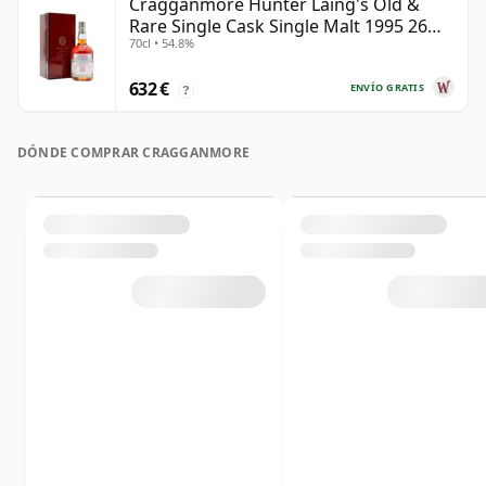
Cragganmore Hunter Laing's Old &
Rare Single Cask Single Malt 1995 26
70cl • 54.8%
años
632 €
ENVÍO GRATIS
?
DÓNDE COMPRAR CRAGGANMORE