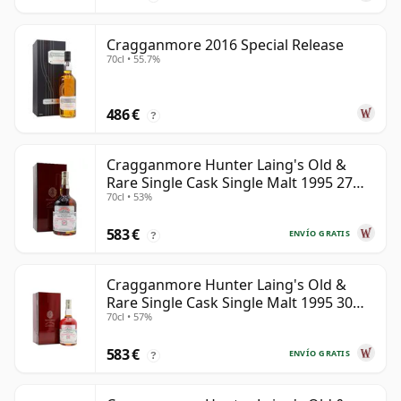
Cragganmore 2016 Special Release
70cl • 55.7%
486 €
?
Cragganmore Hunter Laing's Old &
Rare Single Cask Single Malt 1995 27
70cl • 53%
años
583 €
ENVÍO GRATIS
?
Cragganmore Hunter Laing's Old &
Rare Single Cask Single Malt 1995 30
70cl • 57%
años
583 €
ENVÍO GRATIS
?