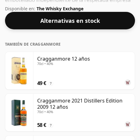
embotellado independiente de la respetada empresa
de whisky Berry Bros & Rudd. Con un 53,5%,
Disponible en:
The Whisky Exchange
ciertamente puedes agregar una o dos gotas de agua
Alternativas en stock
decente a este whisky para realzar la textura y abrir el
espíritu.
TAMBIÉN DE CRAGGANMORE
Cragganmore 12 años
70cl • 40%
49 €
?
Cragganmore 2021 Distillers Edition
2009 12 años
70cl • 40%
58 €
?