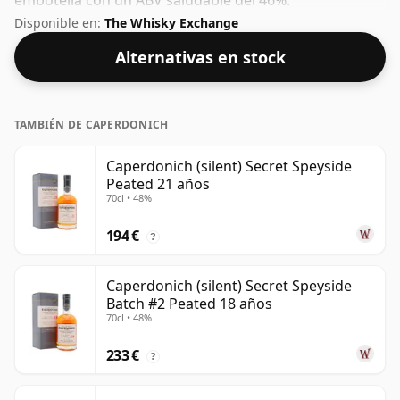
embotella con un ABV saludable del 46%.
Disponible en:
The Whisky Exchange
Alternativas en stock
TAMBIÉN DE CAPERDONICH
Caperdonich (silent) Secret Speyside
Peated 21 años
70cl • 48%
194 €
?
Caperdonich (silent) Secret Speyside
Batch #2 Peated 18 años
70cl • 48%
233 €
?