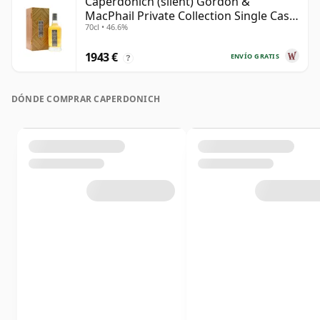
Caperdonich (silent) Gordon &
MacPhail Private Collection Single Cask
70cl • 46.6%
# 1982 36 años
1943 €
ENVÍO GRATIS
?
DÓNDE COMPRAR CAPERDONICH