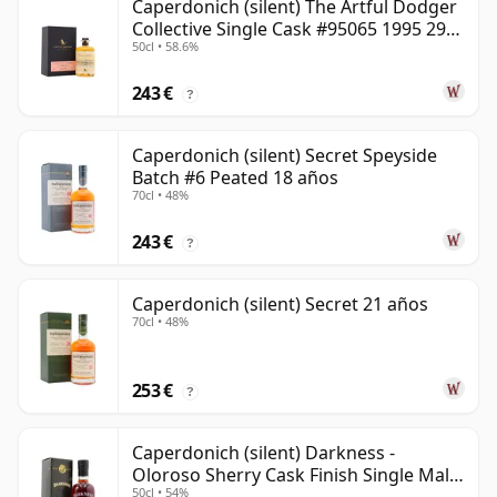
Caperdonich (silent) The Artful Dodger
Collective Single Cask #95065 1995 29
50cl • 58.6%
años
243 €
?
Caperdonich (silent) Secret Speyside
Batch #6 Peated 18 años
70cl • 48%
243 €
?
Caperdonich (silent) Secret 21 años
70cl • 48%
253 €
?
Caperdonich (silent) Darkness -
Oloroso Sherry Cask Finish Single Malt
50cl • 54%