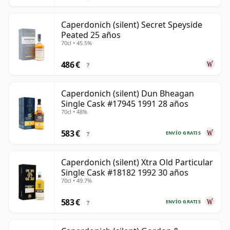
Caperdonich (silent) Secret Speyside
Peated 25 años
70cl • 45.5%
486 €
?
Caperdonich (silent) Dun Bheagan
Single Cask #17945 1991 28 años
70cl • 48%
583 €
ENVÍO GRATIS
?
Caperdonich (silent) Xtra Old Particular
Single Cask #18182 1992 30 años
70cl • 49.7%
583 €
ENVÍO GRATIS
?