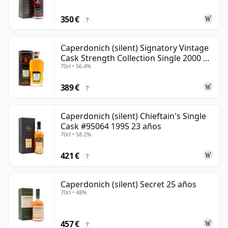
23 años
350 €
?
Caperdonich (silent) Signatory Vintage
Cask Strength Collection Single 2000 20
70cl • 56.4%
años
389 €
?
Caperdonich (silent) Chieftain's Single
Cask #95064 1995 23 años
70cl • 58.2%
421 €
?
Caperdonich (silent) Secret 25 años
70cl • 48%
457 €
?