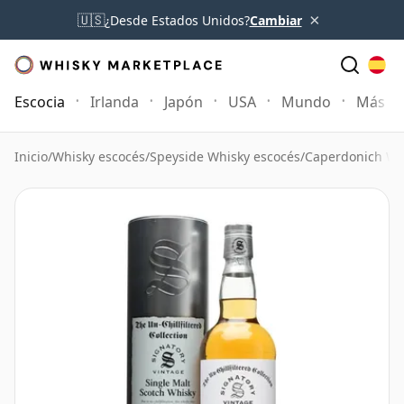
×
🇺🇸
¿Desde Estados Unidos?
Cambiar
Escocia
Irlanda
Japón
USA
Mundo
Más
Inicio
/
Whisky escocés
/
Speyside Whisky escocés
/
Caperdonich Wh