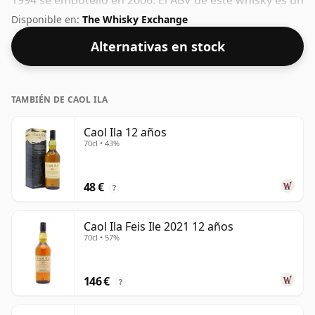
1994 se embotelló en 2006. El ABV de este whisky es un
gratificante 50%.
Disponible en:
The Whisky Exchange
Alternativas en stock
TAMBIÉN DE CAOL ILA
Caol Ila 12 años
70cl • 43%
48 €
?
Caol Ila Feis Ile 2021 12 años
70cl • 57%
146 €
?