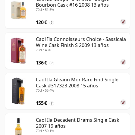
Bourbon Cask #16 2008 13 años
70cl • 51.5%
120 €
?
Caol Ila Connoisseurs Choice - Sassicaia
Wine Cask Finish S 2009 13 años
70cl • 45%
136 €
?
Caol Ila Gleann Mor Rare Find Single
Cask #317323 2008 15 años
70cl • 55.4%
155 €
?
Caol Ila Decadent Drams Single Cask
2007 19 años
70cl • 50.1%