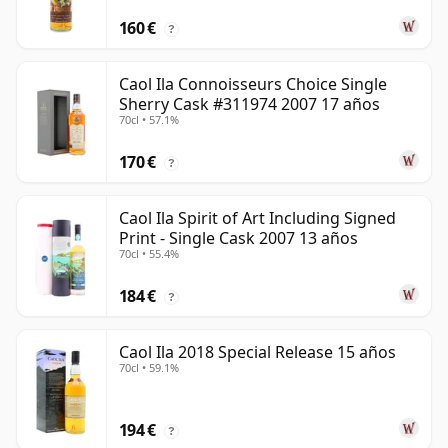
160 €
?
Caol Ila Connoisseurs Choice Single
Sherry Cask #311974 2007 17 años
70cl • 57.1%
170 €
?
Caol Ila Spirit of Art Including Signed
Print - Single Cask 2007 13 años
70cl • 55.4%
184 €
?
Caol Ila 2018 Special Release 15 años
70cl • 59.1%
194 €
?