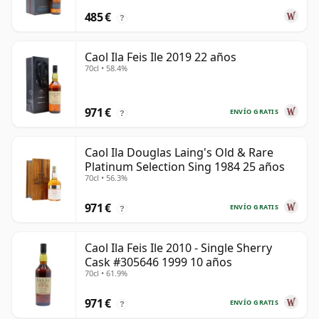
485 €
?
Caol Ila Feis Ile 2019 22 años
70cl • 58.4%
971 €
ENVÍO GRATIS
?
Caol Ila Douglas Laing's Old & Rare
Platinum Selection Sing 1984 25 años
70cl • 56.3%
971 €
ENVÍO GRATIS
?
Caol Ila Feis Ile 2010 - Single Sherry
Cask #305646 1999 10 años
70cl • 61.9%
971 €
ENVÍO GRATIS
?