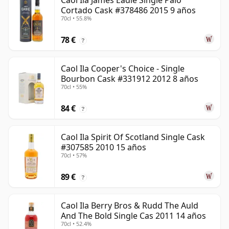
Caol Ila James Eadie Single Palo
Cortado Cask #378486 2015 9 años
70cl • 55.8%
78 €
?
Caol Ila Cooper's Choice - Single
Bourbon Cask #331912 2012 8 años
70cl • 55%
84 €
?
Caol Ila Spirit Of Scotland Single Cask
#307585 2010 15 años
70cl • 57%
89 €
?
Caol Ila Berry Bros & Rudd The Auld
And The Bold Single Cas 2011 14 años
70cl • 52.4%