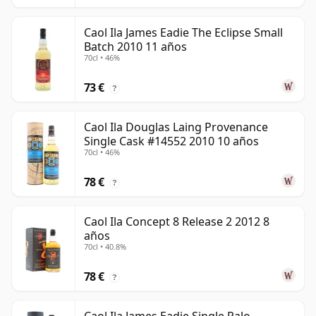
Caol Ila James Eadie The Eclipse Small
Batch 2010 11 años
70cl • 46%
73 €
?
Caol Ila Douglas Laing Provenance
Single Cask #14552 2010 10 años
70cl • 46%
78 €
?
Caol Ila Concept 8 Release 2 2012 8
años
70cl • 40.8%
78 €
?