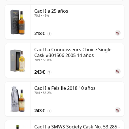
Caol Ila 25 años
70cl • 43%
218 €
?
Caol Ila Connoisseurs Choice Single
Cask #301506 2005 14 años
70cl • 56.8%
243 €
?
Caol Ila Feis Ile 2018 10 años
70cl • 58.2%
243 €
?
Caol Ila SMWS Society Cask No. 53.285 -