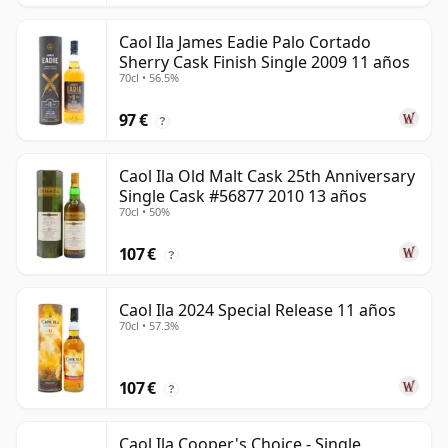
Caol Ila James Eadie Palo Cortado
Sherry Cask Finish Single 2009 11 años
70cl • 56.5%
97 €
?
Caol Ila Old Malt Cask 25th Anniversary
Single Cask #56877 2010 13 años
70cl • 50%
107 €
?
Caol Ila 2024 Special Release 11 años
70cl • 57.3%
107 €
?
Caol Ila Cooper's Choice - Single