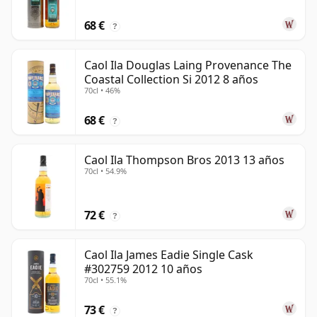
68 €
?
Caol Ila Douglas Laing Provenance The
Coastal Collection Si 2012 8 años
70cl • 46%
68 €
?
Caol Ila Thompson Bros 2013 13 años
70cl • 54.9%
72 €
?
Caol Ila James Eadie Single Cask
#302759 2012 10 años
70cl • 55.1%
73 €
?