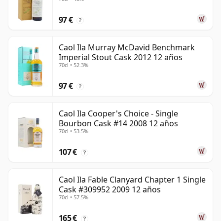
97 €
?
Caol Ila Murray McDavid Benchmark
Imperial Stout Cask 2012 12 años
70cl • 52.3%
97 €
?
Caol Ila Cooper's Choice - Single
Bourbon Cask #14 2008 12 años
70cl • 53.5%
107 €
?
Caol Ila Fable Clanyard Chapter 1 Single
Cask #309952 2009 12 años
70cl • 57.5%
165 €
?