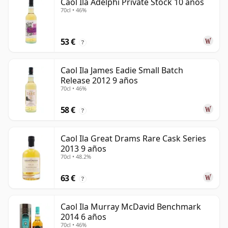
Caol Ila Adelphi Private Stock 10 años
70cl • 46%
53 €
?
Caol Ila James Eadie Small Batch
Release 2012 9 años
70cl • 46%
58 €
?
Caol Ila Great Drams Rare Cask Series
2013 9 años
70cl • 48.2%
63 €
?
Caol Ila Murray McDavid Benchmark
2014 6 años
70cl • 46%