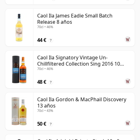
Caol Ila James Eadie Small Batch
Release 8 años
70cl • 46%
44 €
?
Caol Ila Signatory Vintage Un-
Chillfiltered Collection Sing 2016 10
70cl • 46%
años
48 €
?
Caol Ila Gordon & MacPhail Discovery
13 años
70cl • 43%
50 €
?