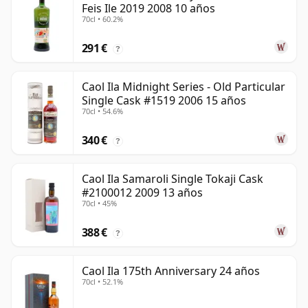
Feis Ile 2019 2008 10 años
70cl • 60.2%
291 €
?
Caol Ila Midnight Series - Old Particular
Single Cask #1519 2006 15 años
70cl • 54.6%
340 €
?
Caol Ila Samaroli Single Tokaji Cask
#2100012 2009 13 años
70cl • 45%
388 €
?
Caol Ila 175th Anniversary 24 años
70cl • 52.1%