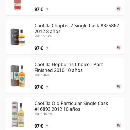
97 €
?
Caol Ila Chapter 7 Single Cask #325862
2012 8 años
70cl • 51.4%
97 €
?
Caol Ila Hepburns Choice - Port
Finished 2010 10 años
70cl • 46%
97 €
?
Caol Ila Old Particular Single Cask
#16893 2012 10 años
70cl • 48.4%
97 €
?