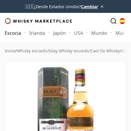
×
🇺🇸
¿Desde Estados Unidos?
Cambiar
Escocia
Irlanda
Japón
USA
Mundo
Más
Inicio
/
Whisky escocés
/
Islay Whisky escocés
/
Caol Ila Whisky
/
Caol