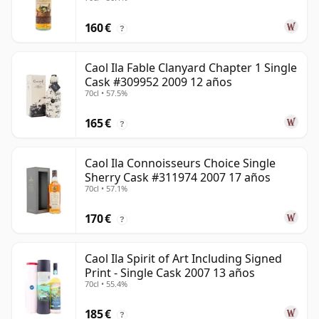
160 €
?
Caol Ila Fable Clanyard Chapter 1 Single
Cask #309952 2009 12 años
70cl • 57.5%
165 €
?
Caol Ila Connoisseurs Choice Single
Sherry Cask #311974 2007 17 años
70cl • 57.1%
170 €
?
Caol Ila Spirit of Art Including Signed
Print - Single Cask 2007 13 años
70cl • 55.4%
185 €
?