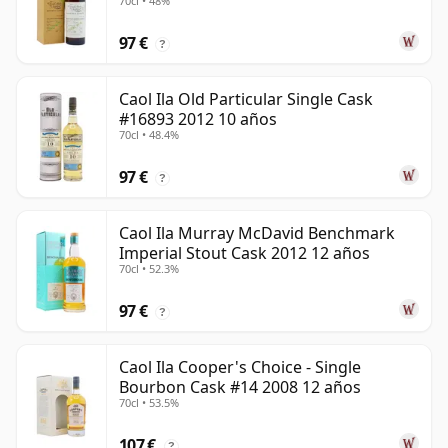
70cl • 48%
97 €
?
Caol Ila Old Particular Single Cask
#16893 2012 10 años
70cl • 48.4%
97 €
?
Caol Ila Murray McDavid Benchmark
Imperial Stout Cask 2012 12 años
70cl • 52.3%
97 €
?
Caol Ila Cooper's Choice - Single
Bourbon Cask #14 2008 12 años
70cl • 53.5%
107 €
?