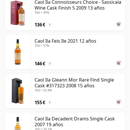
Caol Ila Connoisseurs Choice - Sassicaia
Wine Cask Finish S 2009 13 años
70cl • 45%
136 €
?
Caol Ila Feis Ile 2021 12 años
70cl • 57%
146 €
?
Caol Ila Gleann Mor Rare Find Single
Cask #317323 2008 15 años
70cl • 55.4%
155 €
?
Caol Ila Decadent Drams Single Cask
2007 19 años
70cl • 50.1%