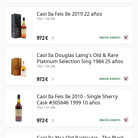
Caol Ila Feis Ile 2019 22 años
70cl • 58.4%
972 €
ENVÍO GRATIS
?
Caol Ila Douglas Laing's Old & Rare
Platinum Selection Sing 1984 25 años
70cl • 56.3%
972 €
ENVÍO GRATIS
?
Caol Ila Feis Ile 2010 - Single Sherry
Cask #305646 1999 10 años
70cl • 61.9%
972 €
ENVÍO GRATIS
?
Caol Ila Xtra Old Particular - The Black