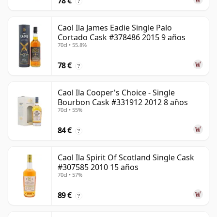
78 €
?
Caol Ila James Eadie Single Palo
Cortado Cask #378486 2015 9 años
70cl • 55.8%
78 €
?
Caol Ila Cooper's Choice - Single
Bourbon Cask #331912 2012 8 años
70cl • 55%
84 €
?
Caol Ila Spirit Of Scotland Single Cask
#307585 2010 15 años
70cl • 57%
89 €
?