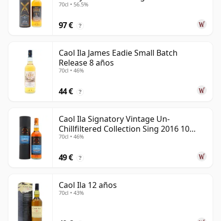
70cl • 56.5%
97 €
?
Caol Ila James Eadie Small Batch
Release 8 años
70cl • 46%
44 €
?
Caol Ila Signatory Vintage Un-
Chillfiltered Collection Sing 2016 10
70cl • 46%
años
49 €
?
Caol Ila 12 años
70cl • 43%