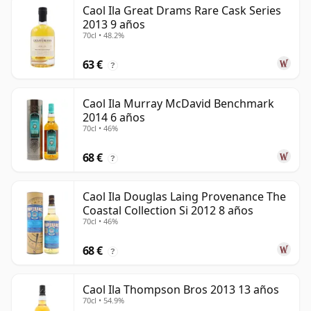
Caol Ila Great Drams Rare Cask Series
2013 9 años
70cl • 48.2%
63 €
?
Caol Ila Murray McDavid Benchmark
2014 6 años
70cl • 46%
68 €
?
Caol Ila Douglas Laing Provenance The
Coastal Collection Si 2012 8 años
70cl • 46%
68 €
?
Caol Ila Thompson Bros 2013 13 años
70cl • 54.9%