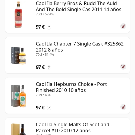
Caol Ila Berry Bros & Rudd The Auld
And The Bold Single Cas 2011 14 años
70cl • 52.4%
97 €
?
Caol Ila Chapter 7 Single Cask #325862
2012 8 años
70cl • 51.4%
97 €
?
Caol Ila Hepburns Choice - Port
Finished 2010 10 años
70cl • 46%
97 €
?
Caol Ila Single Malts Of Scotland -
Parcel #10 2010 12 años