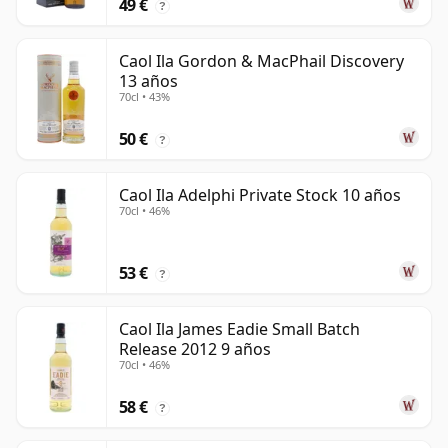
49 €
?
Caol Ila Gordon & MacPhail Discovery
13 años
70cl • 43%
50 €
?
Caol Ila Adelphi Private Stock 10 años
70cl • 46%
53 €
?
Caol Ila James Eadie Small Batch
Release 2012 9 años
70cl • 46%
58 €
?