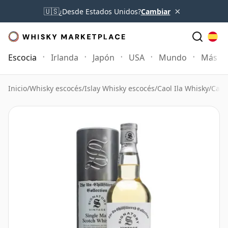
×
🇺🇸
¿Desde Estados Unidos?
Cambiar
Escocia
Irlanda
Japón
USA
Mundo
Más
Inicio
/
Whisky escocés
/
Islay Whisky escocés
/
Caol Ila Whisky
/
Caol