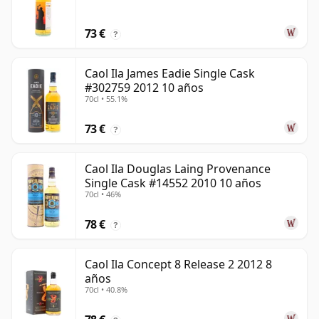
73 €
?
Caol Ila James Eadie Single Cask
#302759 2012 10 años
70cl • 55.1%
73 €
?
Caol Ila Douglas Laing Provenance
Single Cask #14552 2010 10 años
70cl • 46%
78 €
?
Caol Ila Concept 8 Release 2 2012 8
años
70cl • 40.8%