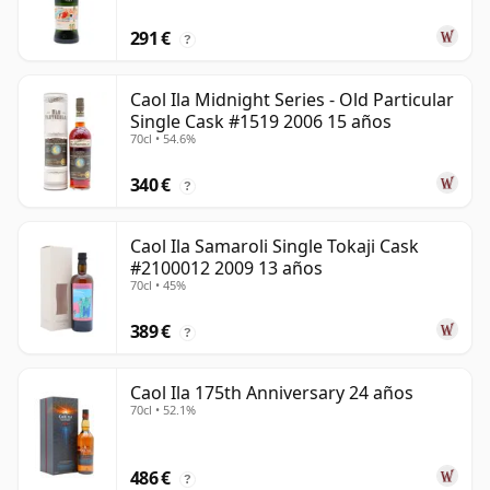
291 €
?
Caol Ila Midnight Series - Old Particular
Single Cask #1519 2006 15 años
70cl • 54.6%
340 €
?
Caol Ila Samaroli Single Tokaji Cask
#2100012 2009 13 años
70cl • 45%
389 €
?
Caol Ila 175th Anniversary 24 años
70cl • 52.1%
486 €
?