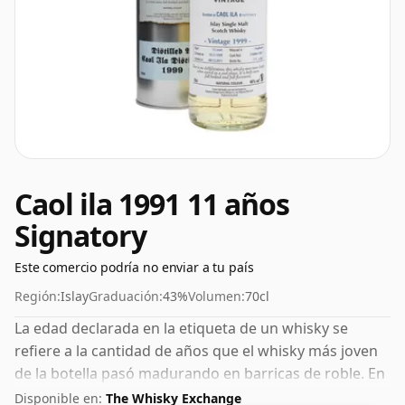
Caol ila 1991 11 años
Signatory
Este comercio podría no enviar a tu país
Región:
Islay
Graduación:
43%
Volumen:
70cl
La edad declarada en la etiqueta de un whisky se
refiere a la cantidad de años que el whisky más joven
de la botella pasó madurando en barricas de roble. En
el caso de este Whisky Escocés de Caol Ila tiene 11
Disponible en:
The Whisky Exchange