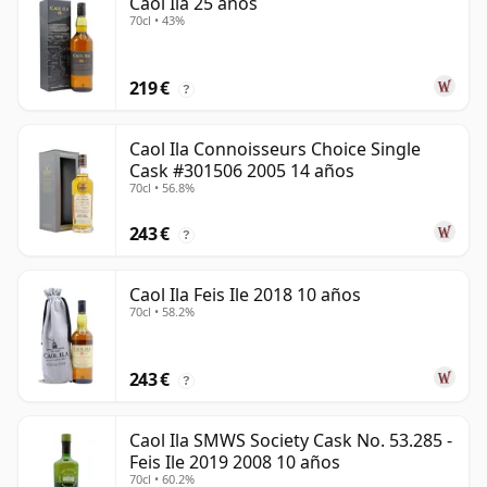
Caol Ila 25 años
70cl • 43%
219 €
?
Caol Ila Connoisseurs Choice Single
Cask #301506 2005 14 años
70cl • 56.8%
243 €
?
Caol Ila Feis Ile 2018 10 años
70cl • 58.2%
243 €
?
Caol Ila SMWS Society Cask No. 53.285 -
Feis Ile 2019 2008 10 años
70cl • 60.2%