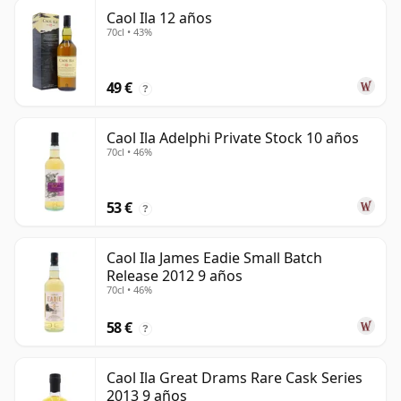
Caol Ila 12 años
70cl • 43%
49 €
?
Caol Ila Adelphi Private Stock 10 años
70cl • 46%
53 €
?
Caol Ila James Eadie Small Batch
Release 2012 9 años
70cl • 46%
58 €
?
Caol Ila Great Drams Rare Cask Series
2013 9 años