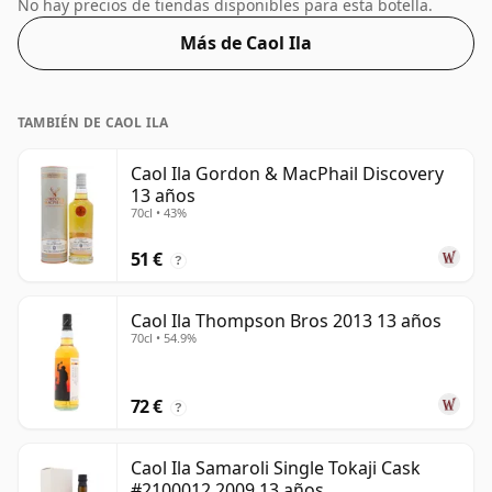
se embotella con la intensidad ideal para sorber. Se
No hay precios de tiendas disponibles para esta botella.
presenta en botella de tamaño normal de 70cl.
Más de Caol Ila
TAMBIÉN DE CAOL ILA
Caol Ila Gordon & MacPhail Discovery
13 años
70cl • 43%
51 €
?
Caol Ila Thompson Bros 2013 13 años
70cl • 54.9%
72 €
?
Caol Ila Samaroli Single Tokaji Cask
#2100012 2009 13 años