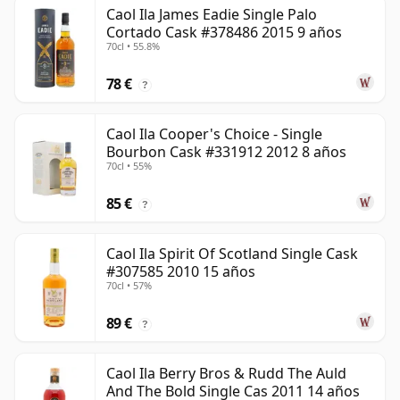
Caol Ila James Eadie Single Palo
Cortado Cask #378486 2015 9 años
70cl • 55.8%
78 €
?
Caol Ila Cooper's Choice - Single
Bourbon Cask #331912 2012 8 años
70cl • 55%
85 €
?
Caol Ila Spirit Of Scotland Single Cask
#307585 2010 15 años
70cl • 57%
89 €
?
Caol Ila Berry Bros & Rudd The Auld
And The Bold Single Cas 2011 14 años