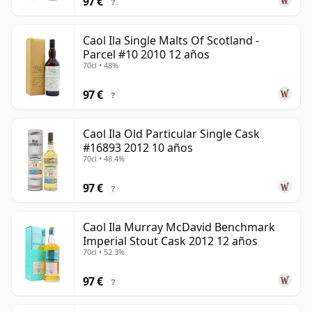
97 €
?
Caol Ila Single Malts Of Scotland -
Parcel #10 2010 12 años
70cl • 48%
97 €
?
Caol Ila Old Particular Single Cask
#16893 2012 10 años
70cl • 48.4%
97 €
?
Caol Ila Murray McDavid Benchmark
Imperial Stout Cask 2012 12 años
70cl • 52.3%
97 €
?