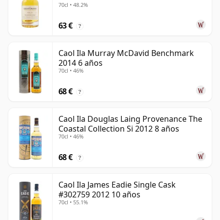
70cl • 48.2%
63 €
?
Caol Ila Murray McDavid Benchmark
2014 6 años
70cl • 46%
68 €
?
Caol Ila Douglas Laing Provenance The
Coastal Collection Si 2012 8 años
70cl • 46%
68 €
?
Caol Ila James Eadie Single Cask
#302759 2012 10 años
70cl • 55.1%