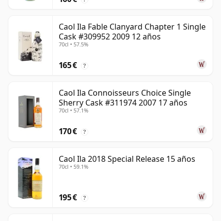
Caol Ila Fable Clanyard Chapter 1 Single
Cask #309952 2009 12 años
70cl • 57.5%
165 €
?
Caol Ila Connoisseurs Choice Single
Sherry Cask #311974 2007 17 años
70cl • 57.1%
170 €
?
Caol Ila 2018 Special Release 15 años
70cl • 59.1%
195 €
?