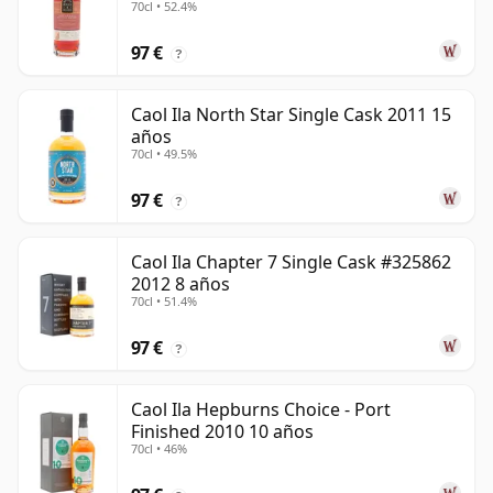
70cl • 52.4%
97 €
?
Caol Ila North Star Single Cask 2011 15
años
70cl • 49.5%
97 €
?
Caol Ila Chapter 7 Single Cask #325862
2012 8 años
70cl • 51.4%
97 €
?
Caol Ila Hepburns Choice - Port
Finished 2010 10 años
70cl • 46%