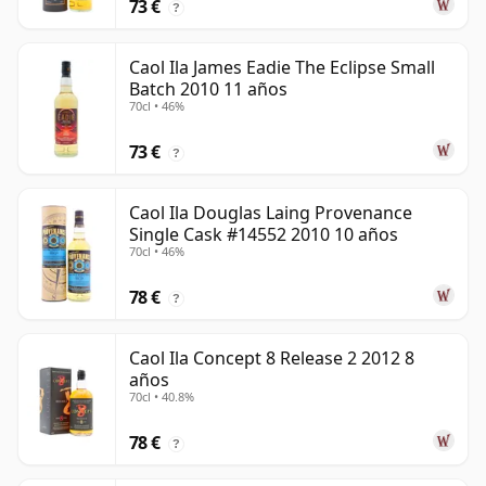
73 €
?
Caol Ila James Eadie The Eclipse Small
Batch 2010 11 años
70cl • 46%
73 €
?
Caol Ila Douglas Laing Provenance
Single Cask #14552 2010 10 años
70cl • 46%
78 €
?
Caol Ila Concept 8 Release 2 2012 8
años
70cl • 40.8%
78 €
?