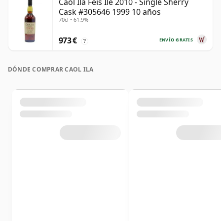
Caol Ila Feis Ile 2010 - Single Sherry
Cask #305646 1999 10 años
70cl • 61.9%
973 €
ENVÍO GRATIS
?
DÓNDE COMPRAR CAOL ILA