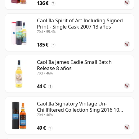
136 €
?
Caol Ila Spirit of Art Including Signed
Print - Single Cask 2007 13 años
70cl • 55.4%
185 €
?
Caol Ila James Eadie Small Batch
Release 8 años
70cl • 46%
44 €
?
Caol Ila Signatory Vintage Un-
Chillfiltered Collection Sing 2016 10
70cl • 46%
años
49 €
?