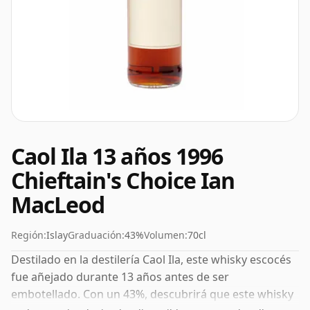
Caol Ila 13 años 1996
Chieftain's Choice Ian
MacLeod
Región:
Islay
Graduación:
43%
Volumen:
70cl
Destilado en la destilería Caol Ila, este whisky escocés
fue añejado durante 13 años antes de ser
embotellado. Con un 43%, descubrirá que este whisky