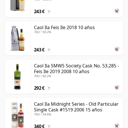
243 €
?
Caol Ila Feis Ile 2018 10 años
70cl • 58.2%
243 €
?
Caol Ila SMWS Society Cask No. 53.285 -
Feis Ile 2019 2008 10 años
70cl • 60.2%
292 €
?
Caol Ila Midnight Series - Old Particular
Single Cask #1519 2006 15 años
70cl • 54.6%
340 €
?