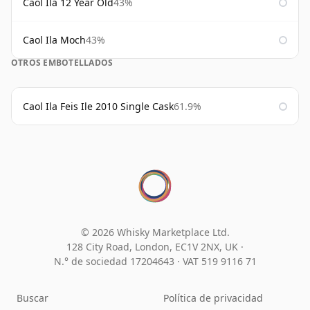
Caol Ila 12 Year Old
43%
Caol Ila Moch
43%
OTROS EMBOTELLADOS
Caol Ila Feis Ile 2010 Single Cask
61.9%
© 2026 Whisky Marketplace Ltd.
128 City Road, London, EC1V 2NX, UK ·
N.° de sociedad 17204643
·
VAT 519 9116 71
Buscar
Política de privacidad