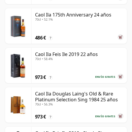
Caol Ila 175th Anniversary 24 años
70cl • 52.1%
486 €
?
Caol Ila Feis Ile 2019 22 años
70cl • 58.4%
973 €
ENVÍO GRATIS
?
Caol Ila Douglas Laing's Old & Rare
Platinum Selection Sing 1984 25 años
70cl • 56.3%
973 €
ENVÍO GRATIS
?