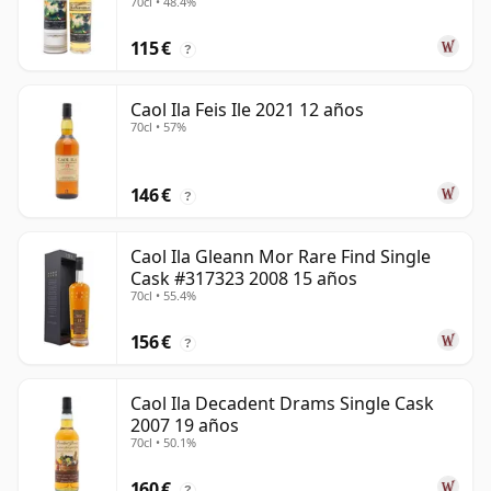
70cl • 48.4%
115 €
?
Caol Ila Feis Ile 2021 12 años
70cl • 57%
146 €
?
Caol Ila Gleann Mor Rare Find Single
Cask #317323 2008 15 años
70cl • 55.4%
156 €
?
Caol Ila Decadent Drams Single Cask
2007 19 años
70cl • 50.1%
160 €
?