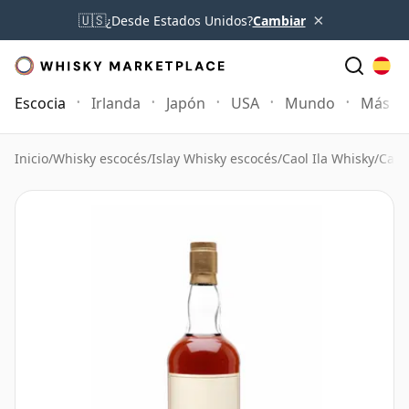
×
🇺🇸
¿Desde Estados Unidos?
Cambiar
Escocia
Irlanda
Japón
USA
Mundo
Más
Inicio
/
Whisky escocés
/
Islay Whisky escocés
/
Caol Ila Whisky
/
Caol