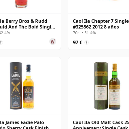
Ila Berry Bros & Rudd
Caol Ila Chapter 7 Singl
uld And The Bold Single
#325862 2012 8 años
011 14 años
 52.4%
70cl • 51.4%
97 €
?
?
Ila James Eadie Palo
Caol Ila Old Malt Cask 2
do Sherry Cask Finish
Anniversary Single Cask