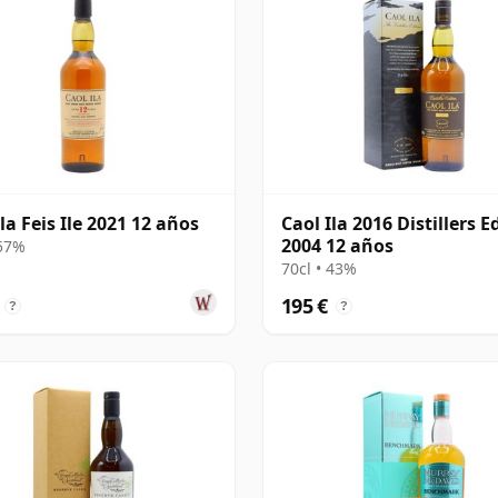
la Feis Ile 2021 12 años
Caol Ila 2016 Distillers E
2004 12 años
 57%
70cl • 43%
195 €
?
?