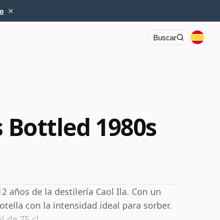
×
io
Buscar
s Bottled 1980s
 años de la destilería Caol Ila. Con un
ella con la intensidad ideal para sorber.
 de 75 cl.