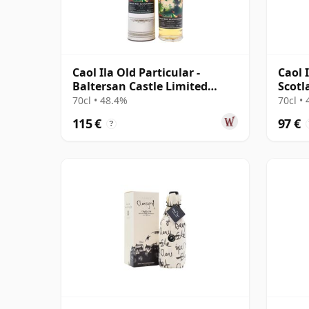
Caol Ila Old Particular -
Caol 
Baltersan Castle Limited
Scotl
Edition 12 años
años
70cl • 48.4%
70cl •
115 €
97 €
?