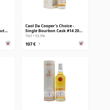
d
Caol Ila Cooper's Choice -
out
Single Bourbon Cask #14 2008
12 años
70cl • 53.5%
107 €
?