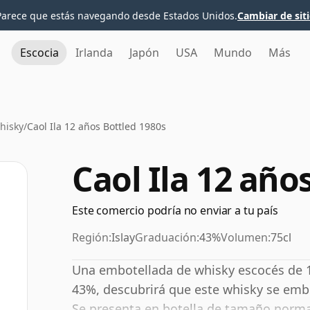
Parece que estás navegando desde Estados Unidos.
Cambiar de sit
Escocia
Irlanda
Japón
USA
Mundo
Más
Whisky
/
Caol Ila 12 años Bottled 1980s
Caol Ila 12 año
Este comercio podría no enviar a tu país
Región:
Islay
Graduación:
43%
Volumen:
75cl
Una embotellada de whisky escocés de 12
43%, descubrirá que este whisky se embot
Se presenta en botella de tamaño normal