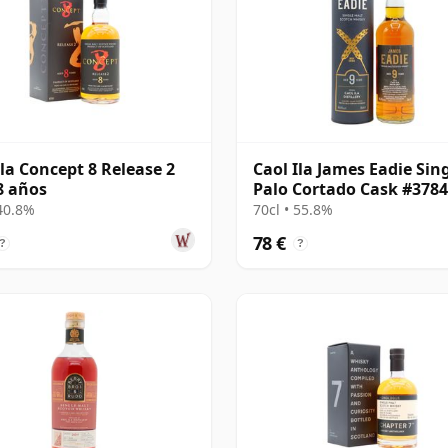
Ila Concept 8 Release 2
Caol Ila James Eadie Sin
8 años
Palo Cortado Cask #378
2015 9 años
 40.8%
70cl • 55.8%
78 €
?
?