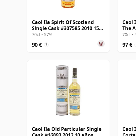
Caol Ila Spirit Of Scotland
Caol 
Single Cask #307585 2010 15
The A
años
Cas 2
70cl • 57%
70cl •
90 €
97 €
?
Caol Ila Old Particular Single
Caol 
Cask #16893 2012 10 años
Corta