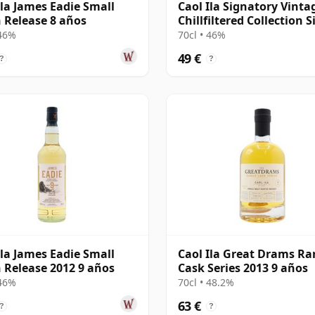
Ila James Eadie Small
Caol Ila Signatory Vinta
 Release 8 años
Chillfiltered Collection S
2016 10 años
 46%
70cl • 46%
49 €
?
?
Ila James Eadie Small
Caol Ila Great Drams Ra
 Release 2012 9 años
Cask Series 2013 9 años
 46%
70cl • 48.2%
63 €
?
?