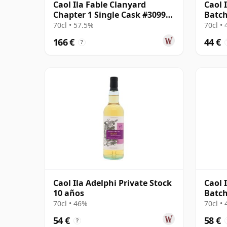
Caol Ila Fable Clanyard
Caol 
Chapter 1 Single Cask #309952
Batch
2009 12 años
70cl • 57.5%
70cl •
166 €
44 €
?
Caol Ila Adelphi Private Stock
Caol 
10 años
Batch
70cl • 46%
70cl •
54 €
58 €
?