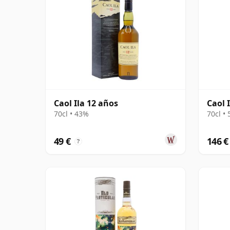
Caol Ila 12 años
Caol I
70cl • 43%
70cl •
49 €
146 €
?