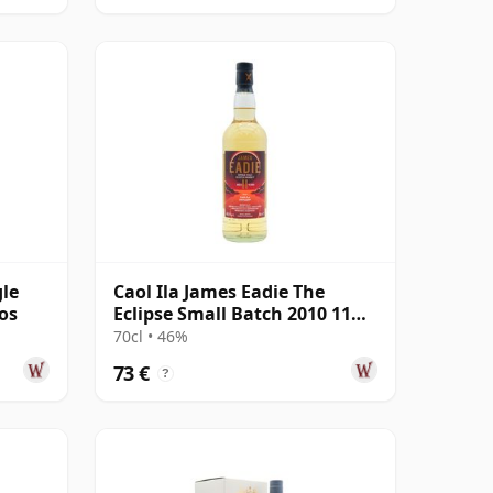
gle
Caol Ila James Eadie The
os
Eclipse Small Batch 2010 11
años
70cl • 46%
73 €
?