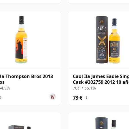
Ila Thompson Bros 2013
Caol Ila James Eadie Sin
os
Cask #302759 2012 10 añ
 54.9%
70cl • 55.1%
73 €
?
?