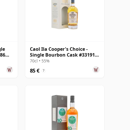
gle
Caol Ila Cooper's Choice -
486
Single Bourbon Cask #331912
2012 8 años
70cl • 55%
85 €
?