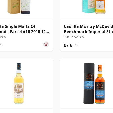
Ila Single Malts Of
Caol Ila Murray McDavi
and - Parcel #10 2010 12
Benchmark Imperial St
Cask 2012 12 años
 48%
70cl • 52.3%
97 €
?
?