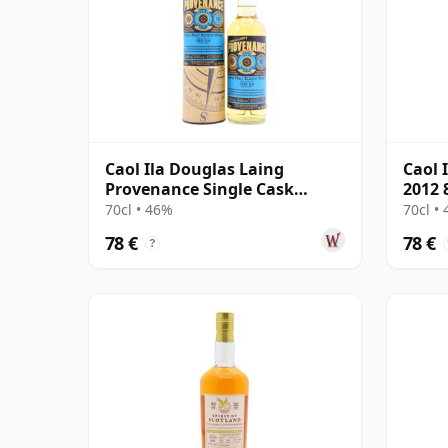
Caol Ila Douglas Laing
Caol 
Provenance Single Cask
2012 
#14552 2010 10 años
70cl • 46%
70cl •
78 €
78 €
?