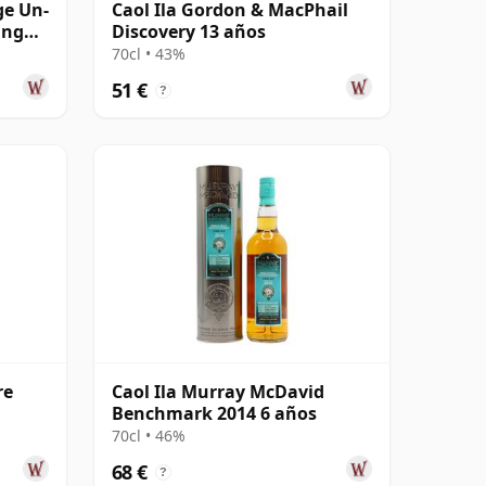
ge Un-
Caol Ila Gordon & MacPhail
ing
Discovery 13 años
70cl • 43%
51 €
?
re
Caol Ila Murray McDavid
Benchmark 2014 6 años
70cl • 46%
68 €
?