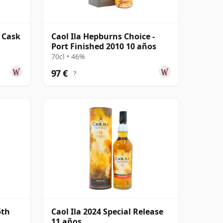
e Cask
Caol Ila Hepburns Choice -
Port Finished 2010 10 años
70cl • 46%
97 €
?
5th
Caol Ila 2024 Special Release
11 años