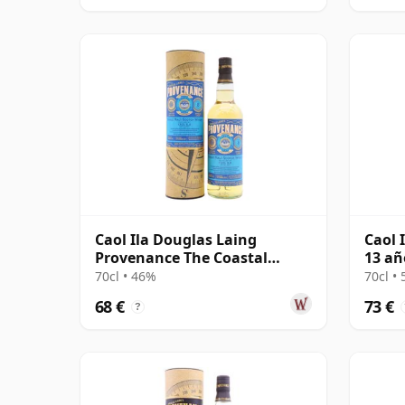
Caol Ila Douglas Laing
Caol 
Provenance The Coastal
13 añ
Collection Si 2012 8 años
70cl • 46%
70cl •
68 €
73 €
?