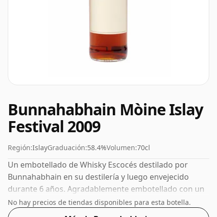
Bunnahabhain Mòine Islay
Festival 2009
Región:
Islay
Graduación:
58.4%
Volumen:
70cl
Un embotellado de Whisky Escocés destilado por
Bunnahabhain en su destilería y luego envejecido
durante 6 años. Agradablemente embotellado con un
58,4% ABV, sin duda necesitarás unas gotas de agua
No hay precios de tiendas disponibles para esta botella.
de buena calidad para liberar los favores.