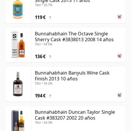
Single Cask 2013 11 años
70cl • 55.7%
119 €
?
Bunnahabhain The Octave Single
Sherry Cask #3838013 2008 14 años
70cl • 54.5%
136 €
?
Bunnahabhain Banyuls Wine Cask
Finish 2013 10 años
70cl • 54.2%
194 €
?
Bunnahabhain Duncan Taylor Single
Cask #383207 2002 20 años
70cl • 54.3%