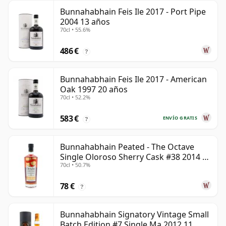
Bunnahabhain Feis Ile 2017 - Port Pipe
2004 13 años
70cl • 55.6%
486 €
?
Bunnahabhain Feis Ile 2017 - American
Oak 1997 20 años
70cl • 52.2%
583 €
ENVÍO GRATIS
?
Bunnahabhain Peated - The Octave
Single Oloroso Sherry Cask #38 2014 9
70cl • 50.7%
años
78 €
?
Bunnahabhain Signatory Vintage Small
Batch Edition #7 Single Ma 2012 11