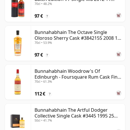
70cl • 48.2%
años
97 €
?
Bunnahabhain The Octave Single
Oloroso Sherry Cask #3842155 2008 15
70cl • 53.9%
años
97 €
?
Bunnahabhain Woodrow's Of
Edinburgh - Foursquare Rum Cask Finis
70cl • 61.3%
2013 13 años
112 €
?
Bunnahabhain The Artful Dodger
Collective Single Cask #3445 1995 25
50cl • 41.7%
años