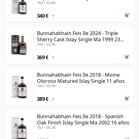
70cl • 52.6%
340 €
?
Bunnahabhain Feis Ile 2024 - Triple
Sherry Cask Islay Single Ma 1999 23
70cl • 53.3%
años
369 €
?
Bunnahabhain Feis Ile 2018 - Moine
Oloroso Matured Islay Single 11 años
70cl • 59.5%
389 €
?
Bunnahabhain Feis Ile 2018 - Spanish
Oak Finish Islay Single Ma 2002 16 años
70cl • 58.2%