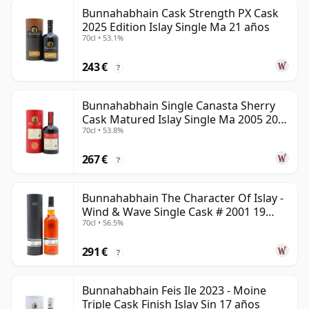
Bunnahabhain Cask Strength PX Cask
2025 Edition Islay Single Ma 21 años
70cl • 53.1%
243 €
?
Bunnahabhain Single Canasta Sherry
Cask Matured Islay Single Ma 2005 20
70cl • 53.8%
años
267 €
?
Bunnahabhain The Character Of Islay -
Wind & Wave Single Cask # 2001 19
70cl • 56.5%
años
291 €
?
Bunnahabhain Feis Ile 2023 - Moine
Triple Cask Finish Islay Sin 17 años