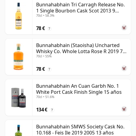
Bunnahabhain Tri Carragh Release No.
1 Single Bourbon Cask Scot 2013 9
70cl • 58.3%
años
78 €
?
Bunnahabhain (Staoisha) Uncharted
Whisky Co. Whole Lotta Rose R 2019 7
70cl • 55%
años
78 €
?
Bunnahabhain An Cuan Garbh No. 1
White Port Cask Finish Single 15 años
70cl • 51.6%
134 €
?
Bunnahabhain SMWS Society Cask No.
10.168 - Feis Ile 2019 2005 13 años