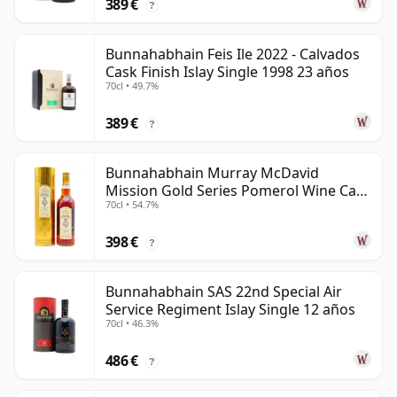
389 €
?
Bunnahabhain Feis Ile 2022 - Calvados
Cask Finish Islay Single 1998 23 años
70cl • 49.7%
389 €
?
Bunnahabhain Murray McDavid
Mission Gold Series Pomerol Wine Ca
70cl • 54.7%
1997 21 años
398 €
?
Bunnahabhain SAS 22nd Special Air
Service Regiment Islay Single 12 años
70cl • 46.3%
486 €
?