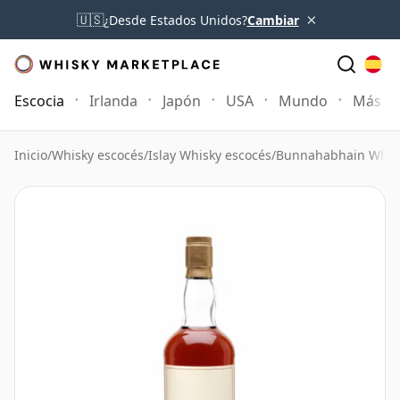
×
🇺🇸
¿Desde Estados Unidos?
Cambiar
Escocia
Irlanda
Japón
USA
Mundo
Más
Inicio
/
Whisky escocés
/
Islay Whisky escocés
/
Bunnahabhain Whis