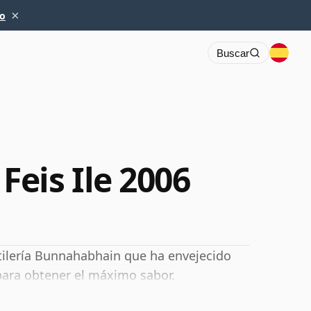
×
io
Buscar
eis Ile 2006
tilería Bunnahabhain que ha envejecido
para obtener el máximo sabor.