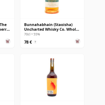
 The
Bunnahabhain (Staoisha)
herry
Uncharted Whisky Co. Whole
Lotta Rose R 2019 7 años
70cl • 55%
78 €
?