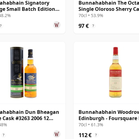
ahabhain Signatory
Bunnahabhain The Oct
ge Small Batch Edition
Single Oloroso Sherry C
ngle Ma 2012 11 años
#3842155 2008 15 años
 48.2%
70cl • 53.9%
97 €
?
?
ahabhain Dun Bheagan
Bunnahabhain Woodrow
e Cask #3263 2006 12
Edinburgh - Foursquar
Cask Finis 2013 13 años
 48%
70cl • 61.3%
112 €
?
?