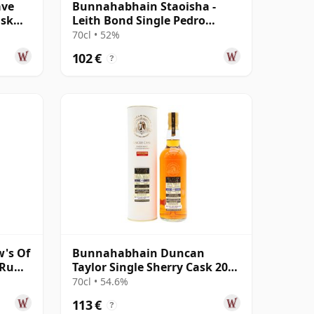
ave
Bunnahabhain Staoisha -
ask
Leith Bond Single Pedro
Ximenez Sherry 12 años
70cl • 52%
102 €
?
's Of
Bunnahabhain Duncan
e Rum
Taylor Single Sherry Cask 2008
15 años
70cl • 54.6%
113 €
?