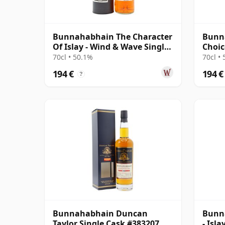
Bunnahabhain The Character
Bunn
Of Islay - Wind & Wave Single
Choic
Cask # 2008 10 años
#1426
70cl • 50.1%
70cl •
194 €
194 €
?
Bunnahabhain Duncan
Bunn
Taylor Single Cask #383207
- Isl