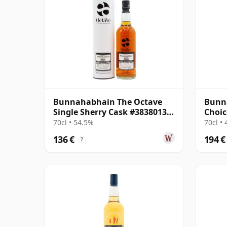
Bunnahabhain The Octave
Bunn
Single Sherry Cask #3838013
Choic
2008 14 años
#1428
70cl • 54.5%
70cl •
136 €
194 €
?