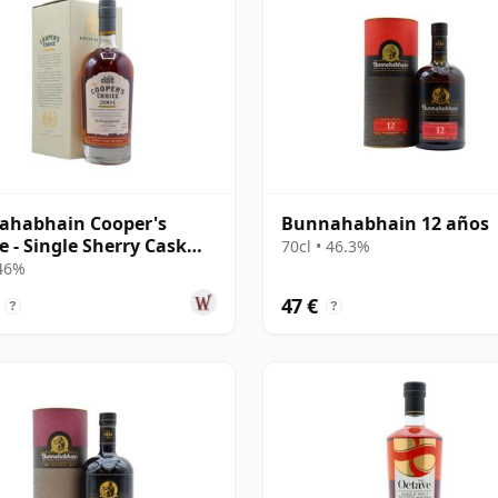
ahabhain Cooper's
Bunnahabhain 12 años
e - Single Sherry Cask
70cl • 46.3%
 2001 14 años
 46%
47 €
?
?