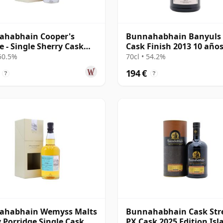
ahabhain Cooper's
Bunnahabhain Banyuls
e - Single Sherry Cask
Cask Finish 2013 10 año
 2001 19 años
 50.5%
70cl • 54.2%
194 €
?
?
ahabhain Wemyss Malts
Bunnahabhain Cask Str
ay Porridge Single Cask
PX Cask 2025 Edition Isl