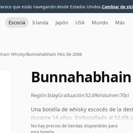
Parece que estás navegando desde Estados Unidos.
Cambiar de sit
Escocia
Irlanda
Japón
USA
Mundo
Más
hain Whisky
/
Bunnahabhain Feis Ile 2006
Bunnahabhain F
Región:
Islay
Graduación:
52.6%
Volumen:
70cl
Una botella de whisky escocés de la des
durante 14 años. Embotellado al 52,6% 
No hay precios de tiendas disponibles para
esta botella.