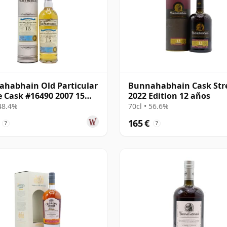
habhain Old Particular
Bunnahabhain Cask Str
e Cask #16490 2007 15
2022 Edition 12 años
 48.4%
70cl • 56.6%
165 €
?
?