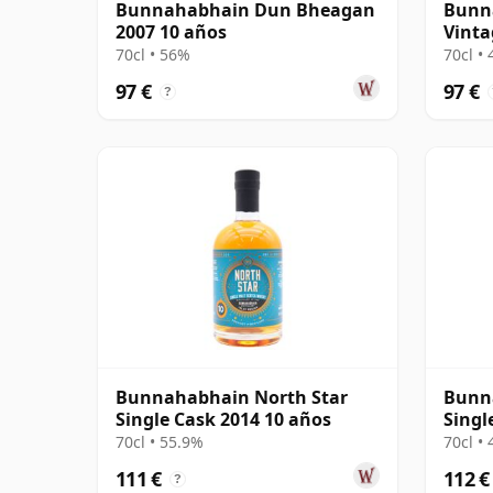
Bunnahabhain Dun Bheagan
Bunn
2007 10 años
Vinta
#7 Si
70cl • 56%
70cl •
97 €
97 €
?
Bunnahabhain North Star
Bunn
Single Cask 2014 10 años
Singl
años
70cl • 55.9%
70cl •
111 €
112 €
?