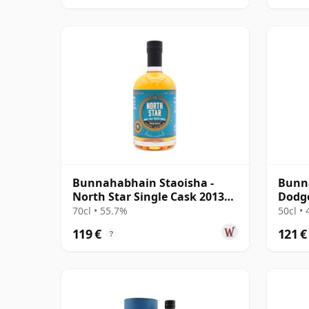
Bunnahabhain Staoisha -
Bunna
North Star Single Cask 2013
Dodge
11 años
#3445
70cl • 55.7%
50cl •
119 €
121 €
?