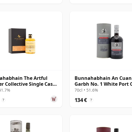
habhain The Artful
Bunnahabhain An Cuan
r Collective Single Cask
Garbh No. 1 White Port 
 1995 25 años
Finish Single 15 años
 41.7%
70cl • 51.6%
134 €
?
?