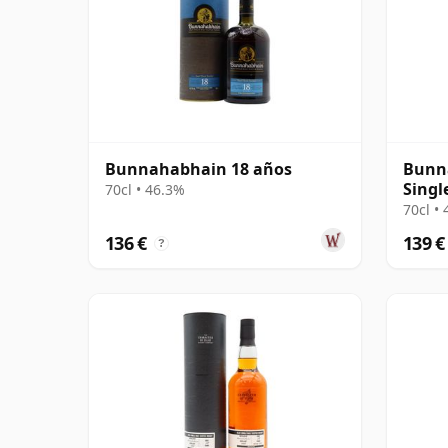
Bunnahabhain 18 años
Bunna
Singl
70cl • 46.3%
años
70cl •
136 €
139 €
?