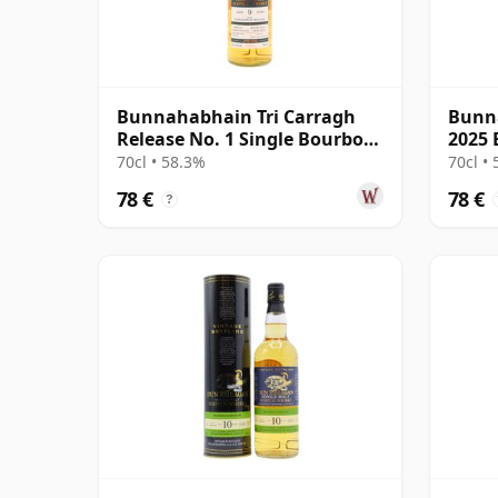
Bunnahabhain Tri Carragh
Bunn
Release No. 1 Single Bourbon
2025 
Cask Scot 2013 9 años
70cl • 58.3%
70cl •
78 €
78 €
?