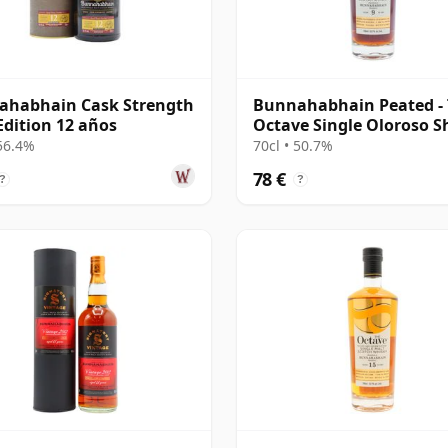
ahabhain Cask Strength
Bunnahabhain Peated -
Edition 12 años
Octave Single Oloroso S
Cask #38 2014 9 años
 56.4%
70cl • 50.7%
78 €
?
?