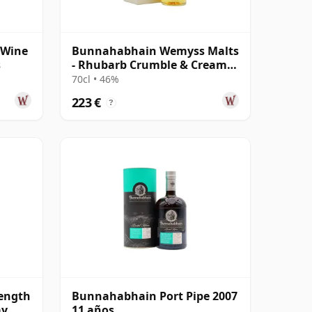
 Wine
Bunnahabhain Wemyss Malts
s
- Rhubarb Crumble & Cream
Single Cask 1990 28 años
70cl • 46%
223 €
?
ength
Bunnahabhain Port Pipe 2007
ay
11 años