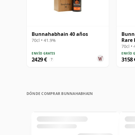
Bunnahabhain 40 años
Bunn
Rare 
70cl • 41.9%
años
70cl •
ENVÍO GRATIS
ENVÍO 
2429 €
3158 
?
DÓNDE COMPRAR BUNNAHABHAIN