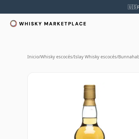
🇺🇸
Inicio
/
Whisky escocés
/
Islay Whisky escocés
/
Bunnahab