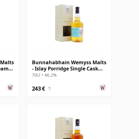
Malts
Bunnahabhain Wemyss Malts
ream
- Islay Porridge Single Cask
s
1990 28 años
70cl • 46.2%
243 €
?