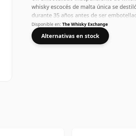
whisky escocés de malta única se destil
durante 35 años antes de ser embotellad
de mayor graduación no se sentirán de
Disponible en:
The Whisky Exchange
tiene un 46,4% ABV.
Alternativas en stock