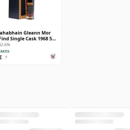
ahabhain Gleann Mor
Find Single Cask 1968 50
 42.6%
GRATIS
€
?