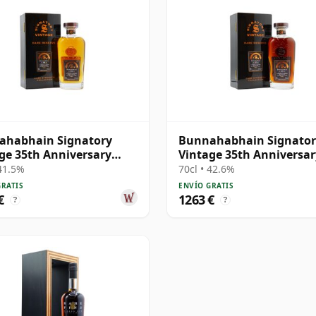
ahabhain Signatory
Bunnahabhain Signator
ge 35th Anniversary
Vintage 35th Anniversar
e Cask #76 1978 44 años
Single Cask #25 1978 45
 41.5%
70cl • 42.6%
GRATIS
ENVÍO GRATIS
€
1263 €
?
?