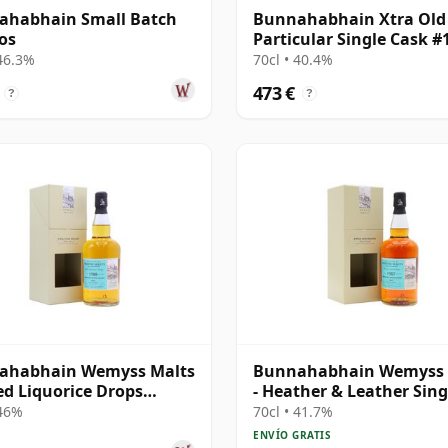
ahabhain Small Batch
Bunnahabhain Xtra Old
os
Particular Single Cask #
1990 30 años
 46.3%
70cl • 40.4%
473 €
?
?
ahabhain Wemyss Malts
Bunnahabhain Wemyss 
ted Liquorice Drops
- Heather & Leather Sing
e Cask 1988 30 años
Cask 1987 31 años
 46%
70cl • 41.7%
ENVÍO GRATIS