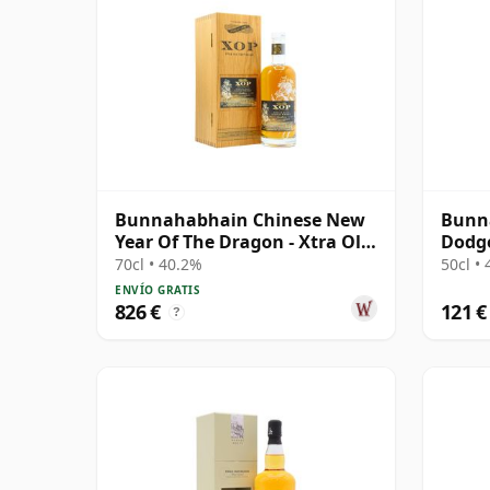
Bunnahabhain Chinese New
Bunna
Year Of The Dragon - Xtra Old
Dodge
Particul 1988 35 años
#3445
70cl • 40.2%
50cl •
ENVÍO GRATIS
826 €
121 €
?