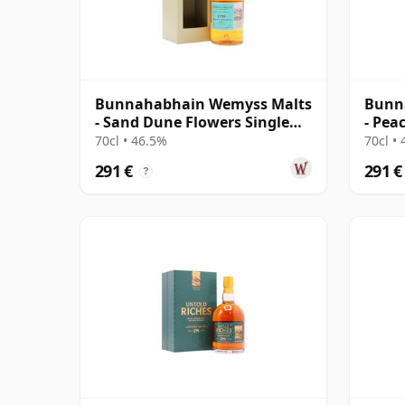
Bunnahabhain Wemyss Malts
Bunn
- Sand Dune Flowers Single
- Pea
Cask 1990 28 años
Cask 
70cl • 46.5%
70cl •
291 €
291 €
?