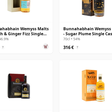
ahabhain Wemyss Malts
Bunnahabhain Wemyss 
ch & Ginger Fizz Single
- Sugar Plume Single Ca
1990 28 años
1997 25 años
 46.9%
70cl • 54%
316 €
?
?