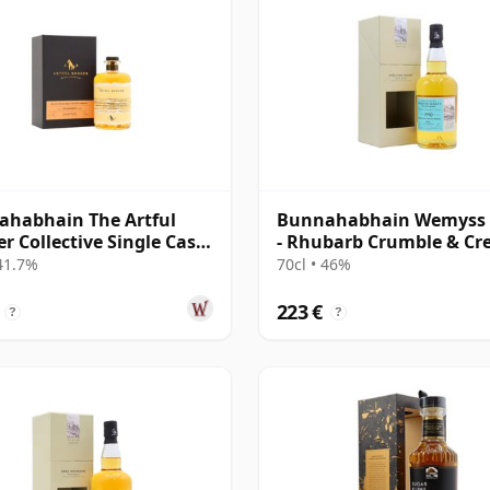
habhain The Artful
Bunnahabhain Wemyss 
r Collective Single Cask
- Rhubarb Crumble & C
 1995 25 años
Single Cask 1990 28 año
 41.7%
70cl • 46%
223 €
?
?