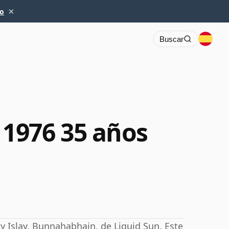
×
io
Buscar
1976 35 años
 Islay, Bunnahabhain, de Liquid Sun. Este