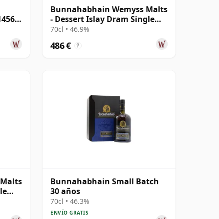
Bunnahabhain Wemyss Malts
14565
- Dessert Islay Dram Single
Cask 1988 30 años
70cl • 46.9%
486 €
?
Malts
Bunnahabhain Small Batch
le
30 años
70cl • 46.3%
ENVÍO GRATIS