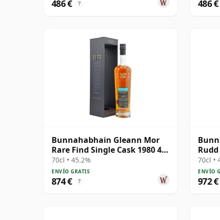
486 €
486 €
?
Bunnahabhain Gleann Mor
Bunna
Rare Find Single Cask 1980 40
Rudd 
años
Cask 
70cl • 45.2%
70cl •
ENVÍO GRATIS
ENVÍO 
874 €
972 €
?