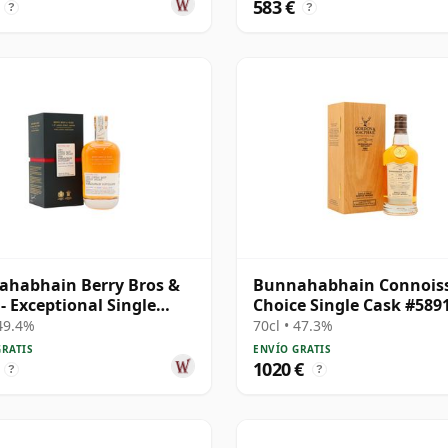
583 €
?
?
habhain Berry Bros &
Bunnahabhain Connois
- Exceptional Single
Choice Single Cask #589
#2483 1987 28 años
34 años
 49.4%
70cl • 47.3%
GRATIS
ENVÍO GRATIS
1020 €
?
?