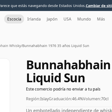
Parece que estás navegando desde Estados Unidos.
Cambiar de sit
Escocia
Irlanda
Japón
USA
Mundo
Más
hain Whisky
/
Bunnahabhain 1976 35 años Liquid Sun
Bunnahabhain 
Liquid Sun
Este comercio podría no enviar a tu país
Región:
Islay
Graduación:
46.4%
Volumen:
70cl
Un embotellado independiente de whisky