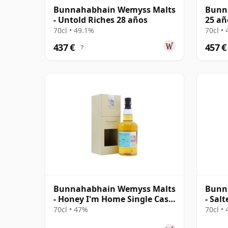
Bunnahabhain Wemyss Malts
Bunn
- Untold Riches 28 años
25 añ
70cl • 49.1%
70cl •
437 €
457 €
?
Bunnahabhain Wemyss Malts
Bunn
- Honey I'm Home Single Cask
- Sal
1988 30 años
Singl
70cl • 47%
70cl •