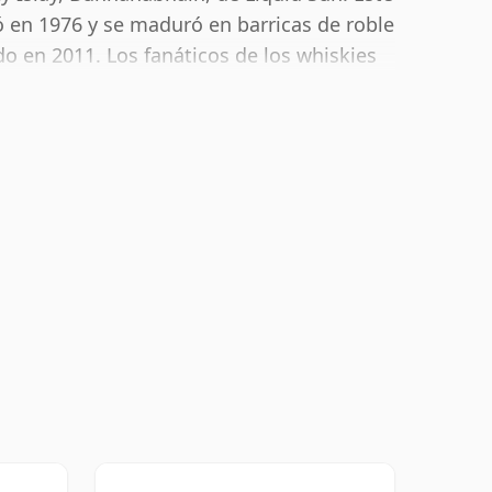
ó en 1976 y se maduró en barricas de roble
o en 2011. Los fanáticos de los whiskies
cepcionados con este embotellado que