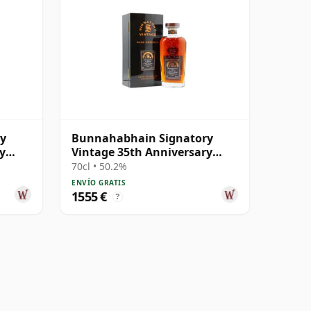
y
Bunnahabhain Signatory
y
Vintage 35th Anniversary
 años
Single Cask #28 1975 48 años
70cl • 50.2%
ENVÍO GRATIS
1555 €
?