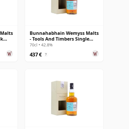
Malts
Bunnahabhain Wemyss Malts
sk
- Tools And Timbers Single
Cask 1987 31 años
70cl • 42.8%
437 €
?