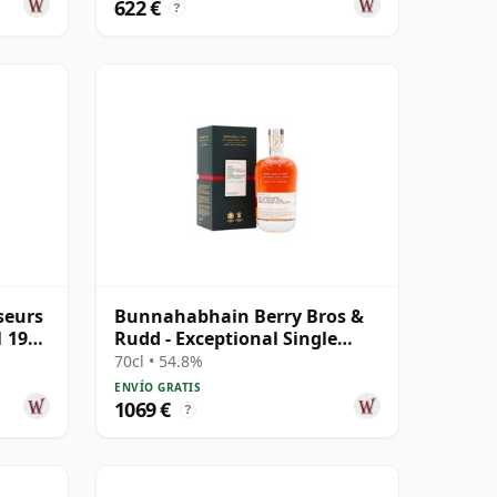
622 €
?
seurs
Bunnahabhain Berry Bros &
1 1989
Rudd - Exceptional Single
Cask #2463 1987 31 años
70cl • 54.8%
ENVÍO GRATIS
1069 €
?