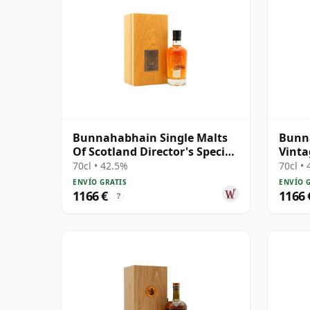
Bunnahabhain Single Malts
Bunn
Of Scotland Director's Special
Vinta
Scotch 31 años
Singl
70cl • 42.5%
70cl •
ENVÍO GRATIS
ENVÍO 
1166 €
1166 
?