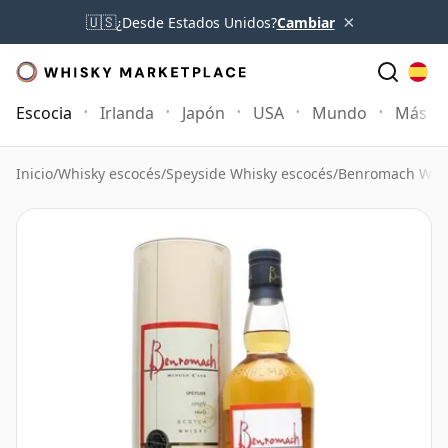
×
🇺🇸
¿Desde Estados Unidos?
Cambiar
Escocia
Irlanda
Japón
USA
Mundo
Más
Inicio
/
Whisky escocés
/
Speyside Whisky escocés
/
Benromach Whi