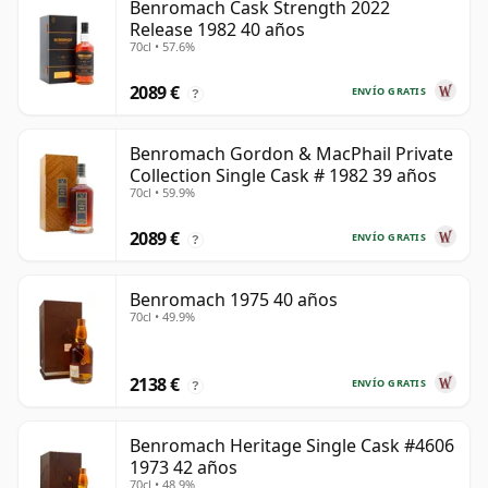
Benromach Cask Strength 2022
Release 1982 40 años
70cl • 57.6%
2089 €
ENVÍO GRATIS
?
Benromach Gordon & MacPhail Private
Collection Single Cask # 1982 39 años
70cl • 59.9%
2089 €
ENVÍO GRATIS
?
Benromach 1975 40 años
70cl • 49.9%
2138 €
ENVÍO GRATIS
?
Benromach Heritage Single Cask #4606
1973 42 años
70cl • 48.9%