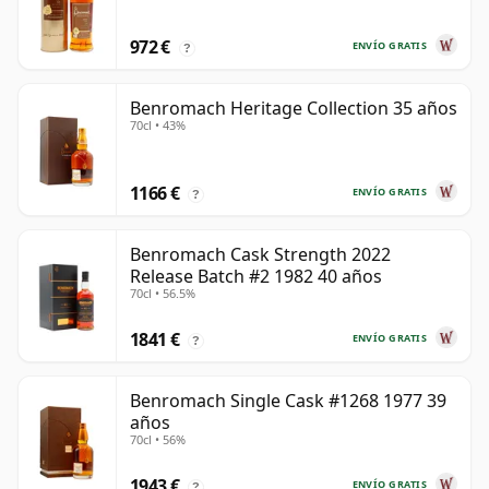
972 €
ENVÍO GRATIS
?
Benromach Heritage Collection 35 años
70cl • 43%
1166 €
ENVÍO GRATIS
?
Benromach Cask Strength 2022
Release Batch #2 1982 40 años
70cl • 56.5%
1841 €
ENVÍO GRATIS
?
Benromach Single Cask #1268 1977 39
años
70cl • 56%
1943 €
ENVÍO GRATIS
?