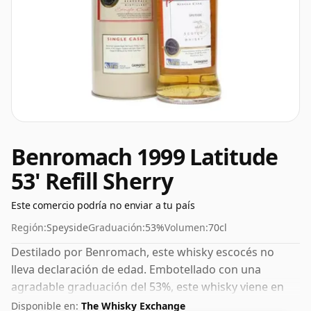
Benromach 1999 Latitude
53' Refill Sherry
Este comercio podría no enviar a tu país
Región:
Speyside
Graduación:
53%
Volumen:
70cl
Destilado por Benromach, este whisky escocés no
lleva declaración de edad. Embotellado con una
agradable graduación del 53%, este whisky viene en
una botella de 70 cl.
Disponible en:
The Whisky Exchange