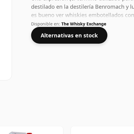
destilado en la destilería Benromach y 
es bueno ver whiskies embotellados con 
tamaño normal de 75 cl.
Disponible en:
The Whisky Exchange
Alternativas en stock