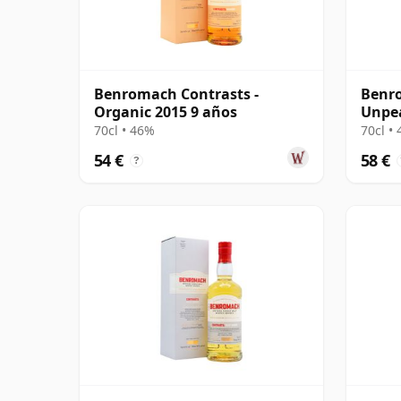
Benromach Contrasts -
Benro
Organic 2015 9 años
Unpea
70cl • 46%
70cl •
54 €
58 €
?