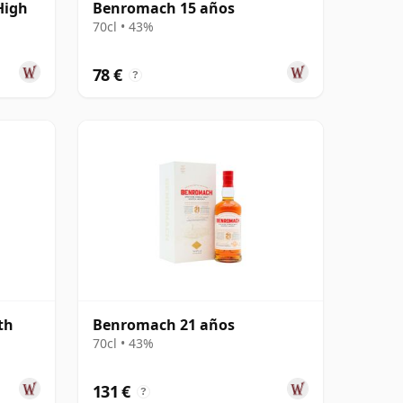
High
Benromach 15 años
70cl • 43%
78 €
?
th
Benromach 21 años
70cl • 43%
131 €
?