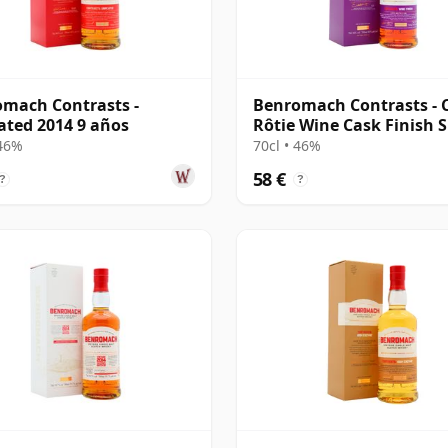
mach Contrasts -
Benromach Contrasts - 
ted 2014 9 años
Rôtie Wine Cask Finish S
M 2014 12 años
 46%
70cl • 46%
58 €
?
?