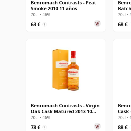
Benromach Contrasts - Peat
Benr
Smoke 2010 11 años
Batch
70cl • 46%
70cl •
63 €
68 €
?
Benromach Contrasts - Virgin
Benr
Oak Cask Matured 2013 10
Cask 
años
70cl • 46%
70cl •
78 €
88 €
?