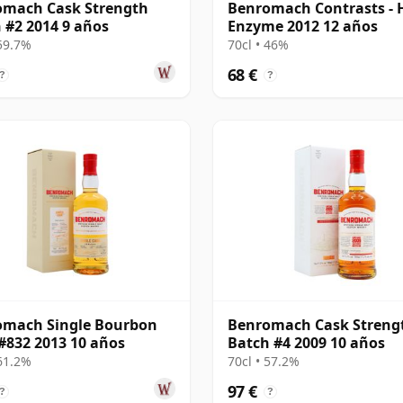
omach Cask Strength
Benromach Contrasts - 
 #2 2014 9 años
Enzyme 2012 12 años
 59.7%
70cl • 46%
68 €
?
?
omach Single Bourbon
Benromach Cask Streng
#832 2013 10 años
Batch #4 2009 10 años
 61.2%
70cl • 57.2%
97 €
?
?