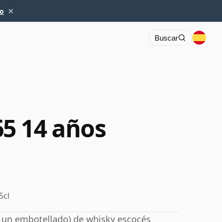
×
io
Buscar
5 14 años
5cl
a un embotellado) de whisky escocés