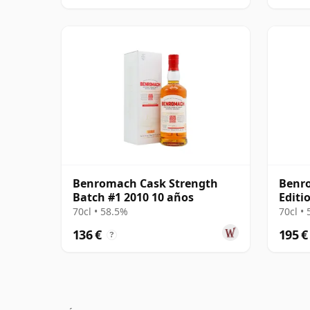
Benromach Cask Strength
Benr
Batch #1 2010 10 años
Editi
70cl • 58.5%
70cl •
136 €
195 €
?