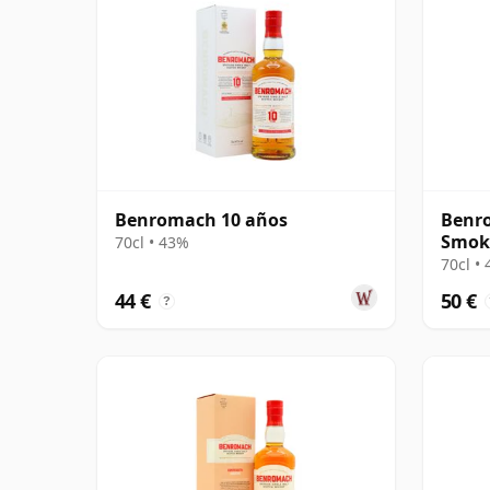
Benromach 10 años
Benro
Smoke
70cl • 43%
70cl •
44 €
50 €
?