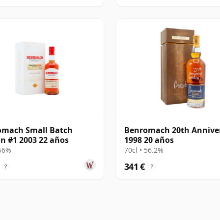
omach Small Batch
Benromach 20th Annive
on #1 2003 22 años
1998 20 años
 56%
70cl • 56.2%
341 €
?
?