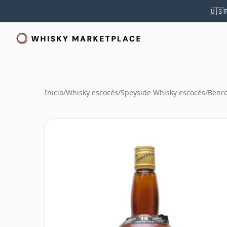
🇺🇸
Inicio
/
Whisky escocés
/
Speyside Whisky escocés
/
Benr