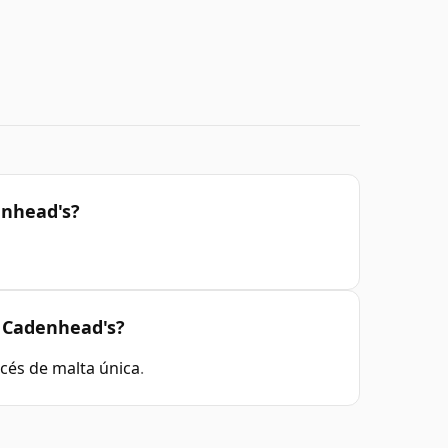
enhead's?
 Cadenhead's?
cés de malta única
.