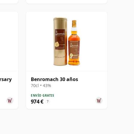
rsary
Benromach 30 años
70cl • 43%
ENVÍO GRATIS
974 €
?