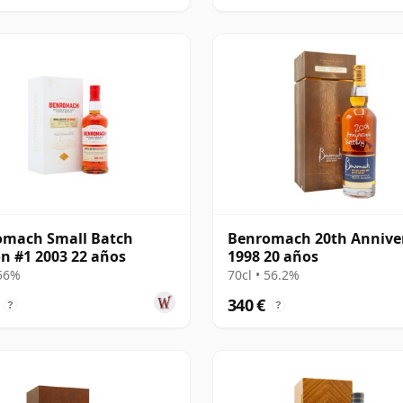
omach Small Batch
Benromach 20th Annive
on #1 2003 22 años
1998 20 años
 56%
70cl • 56.2%
340 €
?
?