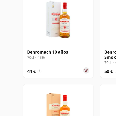
Benromach 10 años
Benro
Smoke
70cl • 43%
70cl •
44 €
50 €
?