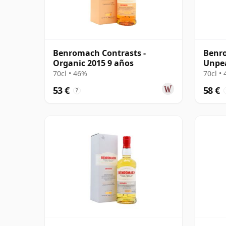
Benromach Contrasts -
Benro
Organic 2015 9 años
Unpea
70cl • 46%
70cl •
53 €
58 €
?