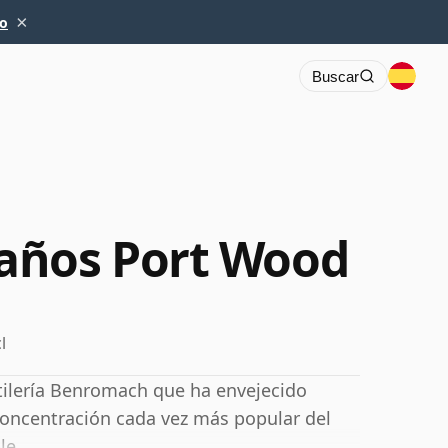
×
io
Buscar
años Port Wood
l
tilería Benromach que ha envejecido
oncentración cada vez más popular del
le.