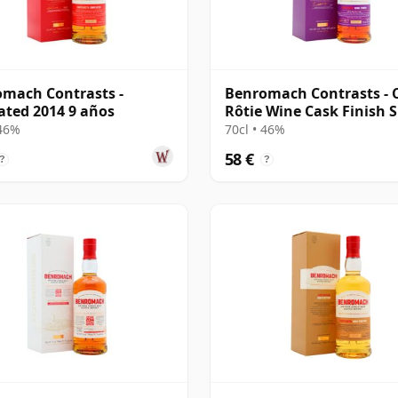
mach Contrasts -
Benromach Contrasts - 
ted 2014 9 años
Rôtie Wine Cask Finish S
M 2014 12 años
 46%
70cl • 46%
58 €
?
?