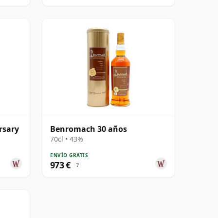
rsary
Benromach 30 años
70cl • 43%
ENVÍO GRATIS
973 €
?