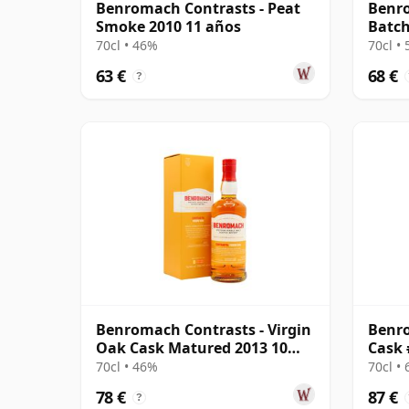
Benromach Contrasts - Peat
Benr
Smoke 2010 11 años
Batch
70cl • 46%
70cl •
63 €
68 €
?
Benromach Contrasts - Virgin
Benr
Oak Cask Matured 2013 10
Cask 
años
70cl • 46%
70cl •
78 €
87 €
?