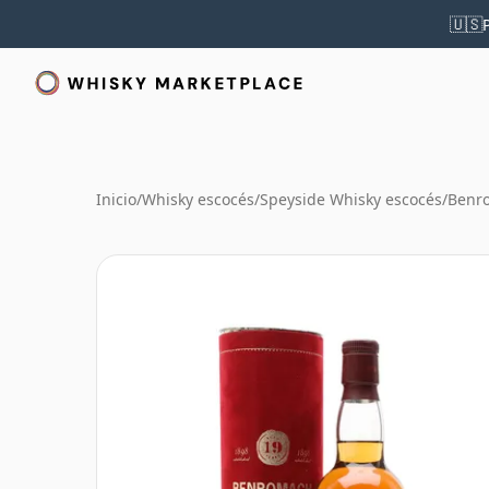
🇺🇸
Inicio
/
Whisky escocés
/
Speyside Whisky escocés
/
Benr