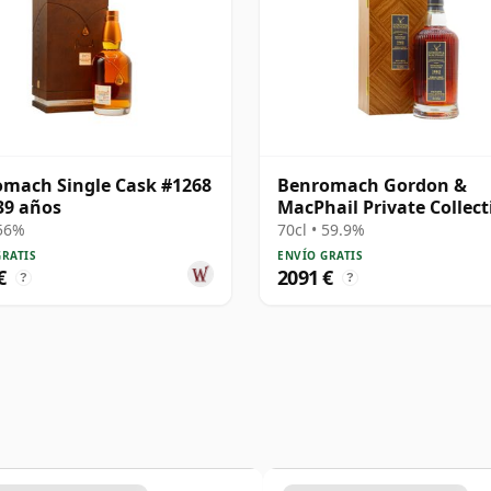
mach Single Cask #1268
Benromach Gordon &
39 años
MacPhail Private Collect
Single Cask # 1982 39 añ
 56%
70cl • 59.9%
GRATIS
ENVÍO GRATIS
€
2091 €
?
?