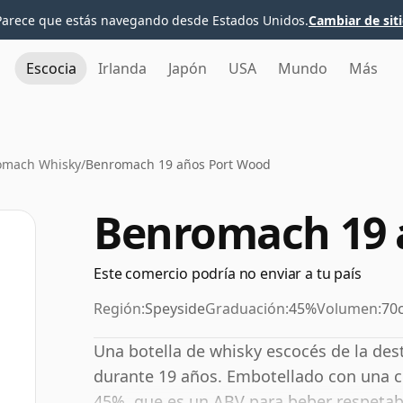
Parece que estás navegando desde Estados Unidos.
Cambiar de sit
Escocia
Irlanda
Japón
USA
Mundo
Más
omach Whisky
/
Benromach 19 años Port Wood
Benromach 19 
Este comercio podría no enviar a tu país
Región:
Speyside
Graduación:
45%
Volumen:
70c
Una botella de whisky escocés de la des
durante 19 años. Embotellado con una c
45%, que es un ABV para beber respetab