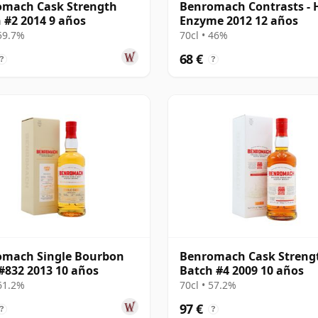
omach Cask Strength
Benromach Contrasts - 
 #2 2014 9 años
Enzyme 2012 12 años
 59.7%
70cl • 46%
68 €
?
?
omach Single Bourbon
Benromach Cask Streng
#832 2013 10 años
Batch #4 2009 10 años
 61.2%
70cl • 57.2%
97 €
?
?