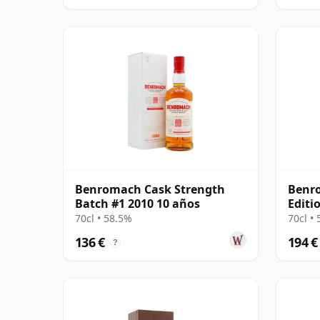
Benromach Cask Strength
Benr
Batch #1 2010 10 años
Editi
70cl • 58.5%
70cl •
136 €
194 €
?