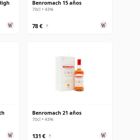
High
Benromach 15 años
70cl • 43%
78 €
?
th
Benromach 21 años
70cl • 43%
131 €
?