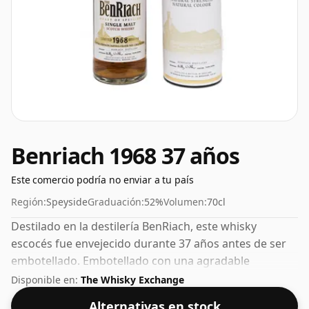
Benriach 1968 37 años
Este comercio podría no enviar a tu país
Región:
Speyside
Graduación:
52%
Volumen:
70cl
Destilado en la destilería BenRiach, este whisky
escocés fue envejecido durante 37 años antes de ser
embotellado. Embotellado con una agradable
graduación del 52%, este whisky viene en una botella
Disponible en:
The Whisky Exchange
de 70 cl.
Alternativas en stock