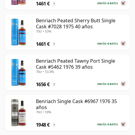
1461 €
ENVÍO GRATIS
?
Benriach Peated Sherry Butt Single
Cask #7028 1975 40 años
70cl • 53%
1461 €
ENVÍO GRATIS
?
Benriach Peated Tawny Port Single
Cask #5462 1976 39 años
70cl • 53.8%
1656 €
ENVÍO GRATIS
?
Benriach Single Cask #6967 1976 35
años
70cl • 59%
1948 €
ENVÍO GRATIS
?