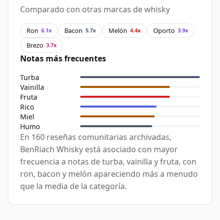
Comparado con otras marcas de whisky
Ron
Bacon
Melón
Oporto
6.1x
5.7x
4.4x
3.9x
Brezo
3.7x
Notas más frecuentes
Turba
Vainilla
Fruta
Rico
Miel
Humo
En 160 reseñas comunitarias archivadas,
BenRiach Whisky está asociado con mayor
frecuencia a notas de turba, vainilla y fruta, con
ron, bacon y melón apareciendo más a menudo
que la media de la categoría.