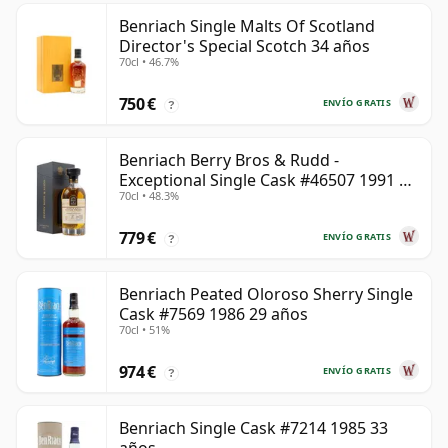
Benriach Single Malts Of Scotland
Director's Special Scotch 34 años
70cl • 46.7%
750 €
ENVÍO GRATIS
?
Benriach Berry Bros & Rudd -
Exceptional Single Cask #46507 1991 31
70cl • 48.3%
años
779 €
ENVÍO GRATIS
?
Benriach Peated Oloroso Sherry Single
Cask #7569 1986 29 años
70cl • 51%
974 €
ENVÍO GRATIS
?
Benriach Single Cask #7214 1985 33