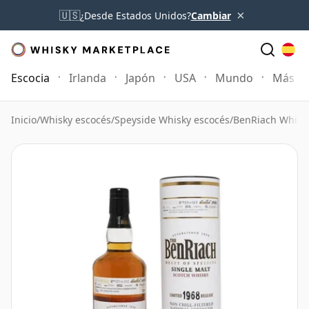
×
🇺🇸
¿Desde Estados Unidos?
Cambiar
Escocia
Irlanda
Japón
USA
Mundo
Más
Inicio
/
Whisky escocés
/
Speyside Whisky escocés
/
BenRiach Whisk