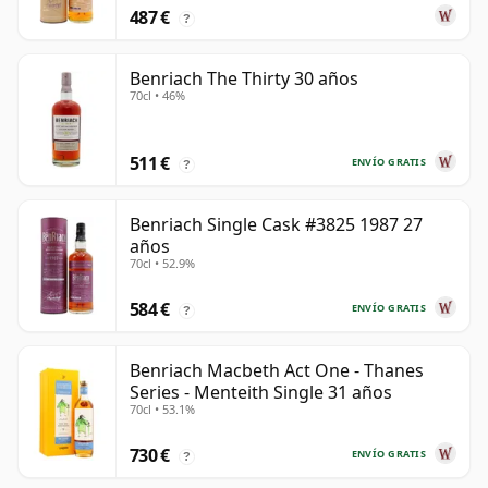
487 €
?
Benriach The Thirty 30 años
70cl • 46%
511 €
ENVÍO GRATIS
?
Benriach Single Cask #3825 1987 27
años
70cl • 52.9%
584 €
ENVÍO GRATIS
?
Benriach Macbeth Act One - Thanes
Series - Menteith Single 31 años
70cl • 53.1%
730 €
ENVÍO GRATIS
?