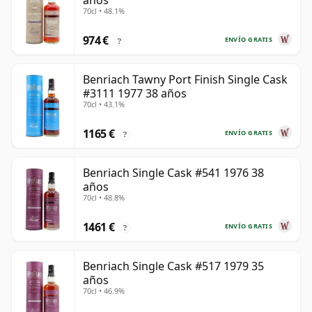
años
70cl • 48.1%
974 €
ENVÍO GRATIS
?
Benriach Tawny Port Finish Single Cask
#3111 1977 38 años
70cl • 43.1%
1165 €
ENVÍO GRATIS
?
Benriach Single Cask #541 1976 38
años
70cl • 48.8%
1461 €
ENVÍO GRATIS
?
Benriach Single Cask #517 1979 35
años
70cl • 46.9%