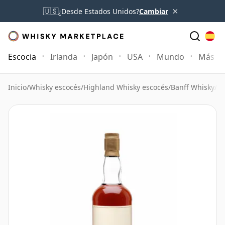
×
🇺🇸
¿Desde Estados Unidos?
Cambiar
Escocia
Irlanda
Japón
USA
Mundo
Más
Inicio
/
Whisky escocés
/
Highland Whisky escocés
/
Banff Whisky
/
Ba