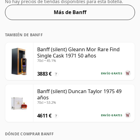
paso por encima del nivel estándar del 40%, y se envía
No hay precios de tiendas disponibles para esta botella.
en el tamaño de botella de facto de 70 cl.
Más de Banff
TAMBIÉN DE BANFF
Banff (silent) Gleann Mor Rare Find
Single Cask 1971 50 años
70cl • 45.1%
3883 €
ENVÍO GRATIS
?
Banff (silent) Duncan Taylor 1975 49
años
70cl • 53.2%
4611 €
ENVÍO GRATIS
?
DÓNDE COMPRAR BANFF